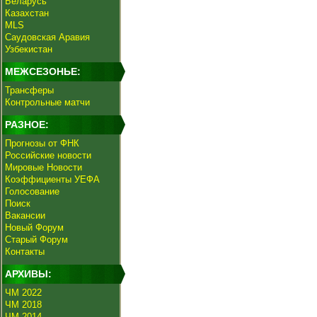
Беларусь
Казахстан
MLS
Саудовская Аравия
Узбекистан
МЕЖСЕЗОНЬЕ:
Трансферы
Контрольные матчи
РАЗНОЕ:
Прогнозы от ФНК
Российские новости
Мировые Новости
Коэффициенты УЕФА
Голосование
Поиск
Вакансии
Новый Форум
Старый Форум
Контакты
АРХИВЫ:
ЧМ 2022
ЧМ 2018
ЧМ 2014