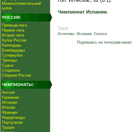
Гол: Иглесиас, 62 (0:1).
Межконтинентальный
кубок
Чемпионат Испании
.
РОССИЯ:
Премьер-лига
Теги:
Первая лига
Атлетико
,
Испания
,
Сельта
Вторая лига
Кубок России
Подпишись на телеграм-канал
Календарь
Бомбардиры
Суперкубок
Тренеры
Судьи
Стадионы
Сборная России
ЧЕМПИОНАТЫ:
Англия
Германия
Испания
Италия
Франция
Нидерланды
Португалия
Турция