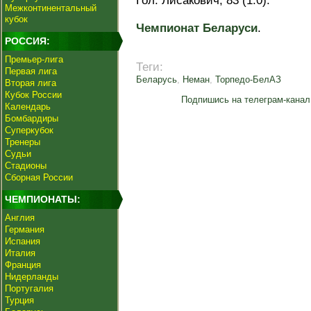
Гол: Лисакович, 83 (1:0).
Межконтинентальный
кубок
Чемпионат Беларуси
.
РОССИЯ:
Премьер-лига
Теги:
Первая лига
Беларусь
,
Неман
,
Торпедо-БелАЗ
Вторая лига
Кубок России
Подпишись на телеграм-канал
Календарь
Бомбардиры
Суперкубок
Тренеры
Судьи
Стадионы
Сборная России
ЧЕМПИОНАТЫ:
Англия
Германия
Испания
Италия
Франция
Нидерланды
Португалия
Турция