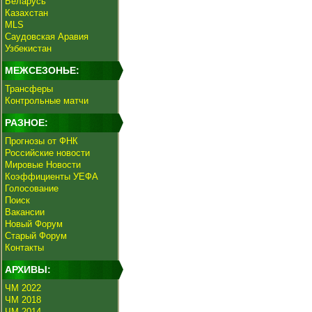
Беларусь
Казахстан
MLS
Саудовская Аравия
Узбекистан
МЕЖСЕЗОНЬЕ:
Трансферы
Контрольные матчи
РАЗНОЕ:
Прогнозы от ФНК
Российские новости
Мировые Новости
Коэффициенты УЕФА
Голосование
Поиск
Вакансии
Новый Форум
Старый Форум
Контакты
АРХИВЫ:
ЧМ 2022
ЧМ 2018
ЧМ 2014