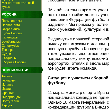
сообщает газета Le Parisien.
Межконтинентальный
кубок
"Мы обязательно примем участи
РОССИЯ:
но страны-хозяйки должны учес
заявлении Федерации футбола 
Премьер-лига
издание. - Мы примем участие 
Первая лига
своих убеждений, культуры и в
Вторая лига
Кубок России
Календарь
Выдвинутые иранской стороной
Бомбардиры
выдачу виз игрокам и членам 
Суперкубок
военную службу в Корпусе стр
Тренеры
также уважительное отношение 
Судьи
Стадионы
национальному гимну, высокий 
Сборная России
аэропортах, отелях и вдоль ма
где будет играть команда.
ЧЕМПИОНАТЫ:
Англия
Ситуация с участием сборной
Германия
футболу
Испания
Италия
11 марта министр спорта Иран
Франция
Нидерланды
национальная команда не приме
Португалия
Однако 16 марта генеральный с
Турция
конфедерации футбола Виндзор