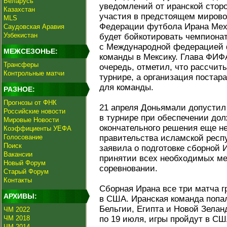
Беларусь
уведомлений от иранской сторо
Казахстан
участия в предстоящем мирово
MLS
Федерации футбола Ирана Мехд
Саудовская Аравия
Узбекистан
будет бойкотировать чемпионат
с Международной федерацией 
МЕЖСЕЗОНЬЕ:
команды в Мексику. Глава ФИФ
Трансферы
очередь, отметил, что рассчит
Контрольные матчи
турнире, а организация постар
для команды.
РАЗНОЕ:
Прогнозы от ФНК
21 апреля Доньямали допустил
Российские новости
в турнире при обеспечении дол
Мировые Новости
окончательного решения еще не
Коэффициенты УЕФА
Голосование
правительства исламской рес
Поиск
заявила о подготовке сборной 
Вакансии
принятии всех необходимых ме
Новый Форум
соревновании.
Старый Форум
Контакты
Сборная Ирана все три матча г
АРХИВЫ:
в США. Иранская команда попал
Бельгии, Египта и Новой Зелан
ЧМ 2022
ЧМ 2018
по 19 июля, игры пройдут в СШ
ЧМ 2014