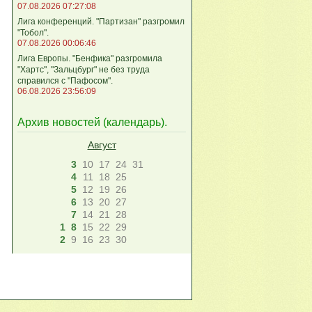
07.08.2026 07:27:08
Лига кoнференций. "Партизан" разгромил
"Тобол".
07.08.2026 00:06:46
Лига Европы. "Бенфика" разгромила
"Хартс", "Зальцбург" не без труда
справился с "Пафосом".
06.08.2026 23:56:09
Архив новостей (
календарь
).
Август
3
10
17
24
31
4
11
18
25
5
12
19
26
6
13
20
27
7
14
21
28
1
8
15
22
29
2
9
16
23
30