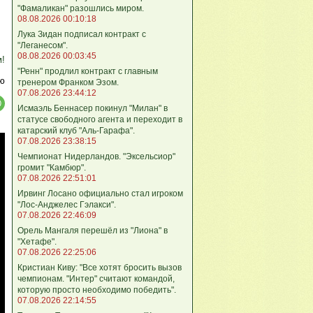
"Фамаликан" разошлись миром.
08.08.2026 00:10:18
Лука Зидан подписал контракт с
"Леганесом".
08.08.2026 00:03:45
м!
"Ренн" продлил контракт с главным
ю
тренером Франком Эзом.
07.08.2026 23:44:12
Исмаэль Беннасер покинул "Милан" в
статусе свободного агента и переходит в
катарский клуб "Аль-Гарафа".
07.08.2026 23:38:15
Чемпионат Нидерландов. "Эксельсиор"
громит "Камбюр".
07.08.2026 22:51:01
Ирвинг Лосано официально стал игроком
"Лос-Анджелес Гэлакси".
07.08.2026 22:46:09
Орель Мангаля перешёл из "Лиона" в
"Хетафе".
07.08.2026 22:25:06
Кристиан Киву: "Все хотят бросить вызов
чемпионам. "Интер" считают командой,
которую просто необходимо победить".
07.08.2026 22:14:55