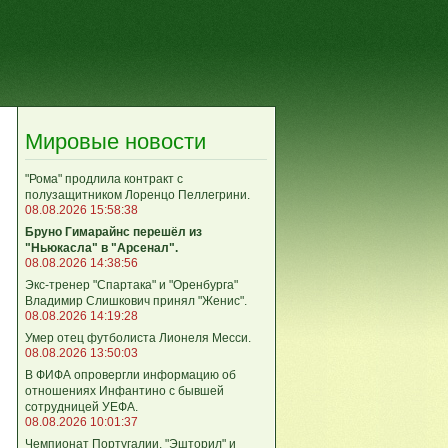
Мировые новости
"Рома" продлила контракт с
полузащитником Лоренцо Пеллегрини.
08.08.2026 15:58:38
Бруно Гимарайнс перешёл из
"Ньюкасла" в "Арсенал".
08.08.2026 14:38:56
Экс-тренер "Спартака" и "Оренбурга"
Владимир Слишкович принял "Женис".
08.08.2026 14:19:28
Умер отец футболиста Лионеля Месси.
08.08.2026 13:50:03
В ФИФА опровергли информацию об
отношениях Инфантино с бывшей
сотрудницей УЕФА.
08.08.2026 10:01:37
Чемпионат Португалии. "Эшторил" и