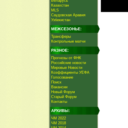
Беларусь
Казахстан
MLS
Саудовская Аравия
Узбекистан
МЕЖСЕЗОНЬЕ:
Трансферы
Контрольные матчи
РАЗНОЕ:
Прогнозы от ФНК
Российские новости
Мировые Новости
Коэффициенты УЕФА
Голосование
Поиск
Вакансии
Новый Форум
Старый Форум
Контакты
АРХИВЫ:
ЧМ 2022
ЧМ 2018
ЧМ 2014