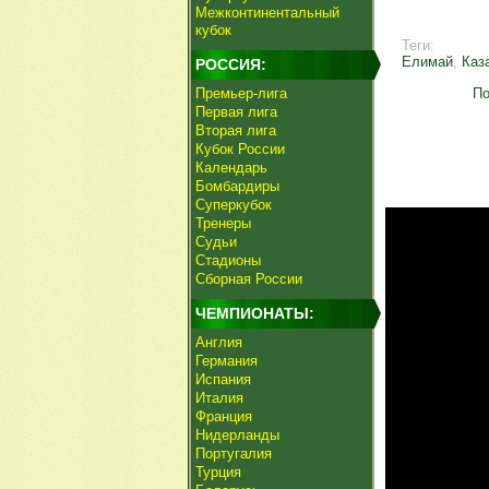
Межконтинентальный
кубок
Теги:
Елимай
,
Каз
РОССИЯ:
Премьер-лига
По
Первая лига
Вторая лига
Кубок России
Календарь
Бомбардиры
Суперкубок
Тренеры
Судьи
Стадионы
Сборная России
ЧЕМПИОНАТЫ:
Англия
Германия
Испания
Италия
Франция
Нидерланды
Португалия
Турция