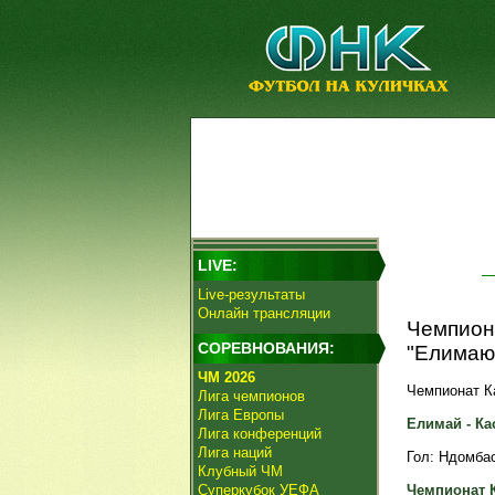
LIVE:
Live-результаты
Онлайн трансляции
Чемпион
СОРЕВНОВАНИЯ:
"Елимаю
ЧМ 2026
Чемпионат Ка
Лига чемпионов
Лига Европы
Елимай - Кас
Лига конференций
Лига наций
Гол: Ндомбаси
Клубный ЧМ
Суперкубок УЕФА
Чемпионат К