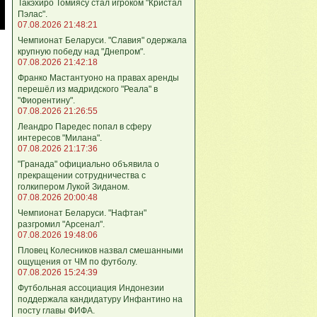
Такэхиро Томиясу стал игроком "Кристал
Пэлас".
07.08.2026 21:48:21
Чемпионат Беларуси. "Славия" одержала
крупную победу над "Днепром".
07.08.2026 21:42:18
Франко Мастантуоно на правах аренды
перешёл из мадридского "Реала" в
"Фиорентину".
07.08.2026 21:26:55
Леандро Паредес попал в сферу
интересов "Милана".
07.08.2026 21:17:36
"Гранада" официально объявила о
прекращении сотрудничества с
голкипером Лукой Зиданом.
07.08.2026 20:00:48
Чемпионат Беларуси. "Нафтан"
разгромил "Арсенал".
07.08.2026 19:48:06
Пловец Колесников назвал смешанными
ощущения от ЧМ по футболу.
07.08.2026 15:24:39
Футбольная ассоциация Индонезии
поддержала кандидатуру Инфантино на
посту главы ФИФА.