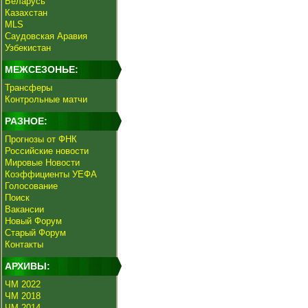
Беларусь
Казахстан
MLS
Саудовская Аравия
Узбекистан
МЕЖСЕЗОНЬЕ:
Трансферы
Контрольные матчи
РАЗНОЕ:
Прогнозы от ФНК
Российские новости
Мировые Новости
Коэффициенты УЕФА
Голосование
Поиск
Вакансии
Новый Форум
Старый Форум
Контакты
АРХИВЫ:
ЧМ 2022
ЧМ 2018
ЧМ 2014