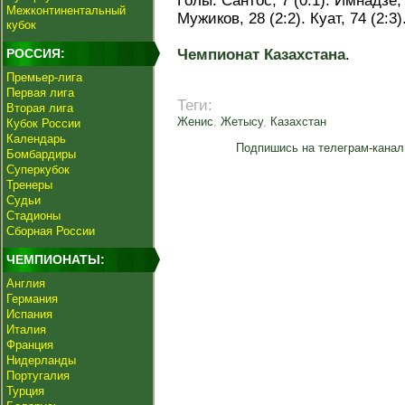
Голы: Сантос, 7 (0:1). Имнадзе, 
Межконтинентальный
Мужиков, 28 (2:2). Куат, 74 (2:3)
кубок
РОССИЯ:
Чемпионат Казахстана
.
Премьер-лига
Первая лига
Теги:
Вторая лига
Женис
,
Жетысу
,
Казахстан
Кубок России
Календарь
Подпишись на телеграм-канал
Бомбардиры
Суперкубок
Тренеры
Судьи
Стадионы
Сборная России
ЧЕМПИОНАТЫ:
Англия
Германия
Испания
Италия
Франция
Нидерланды
Португалия
Турция