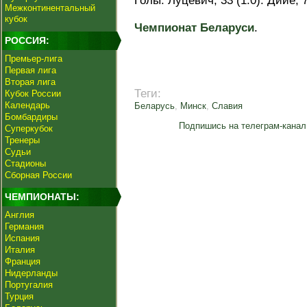
Голы: Луцевич, 33 (1:0). Дийе, 7
Межконтинентальный
кубок
Чемпионат Беларуси
.
РОССИЯ:
Премьер-лига
Первая лига
Вторая лига
Теги:
Кубок России
Календарь
Беларусь
,
Минск
,
Славия
Бомбардиры
Подпишись на телеграм-канал
Суперкубок
Тренеры
Судьи
Стадионы
Сборная России
ЧЕМПИОНАТЫ:
Англия
Германия
Испания
Италия
Франция
Нидерланды
Португалия
Турция