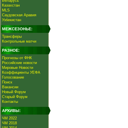
Беларусь
Казахстан
MLS
Саудовская Аравия
Узбекистан
МЕЖСЕЗОНЬЕ:
Трансферы
Контрольные матчи
РАЗНОЕ:
Прогнозы от ФНК
Российские новости
Мировые Новости
Коэффициенты УЕФА
Голосование
Поиск
Вакансии
Новый Форум
Старый Форум
Контакты
АРХИВЫ:
ЧМ 2022
ЧМ 2018
ЧМ 2014