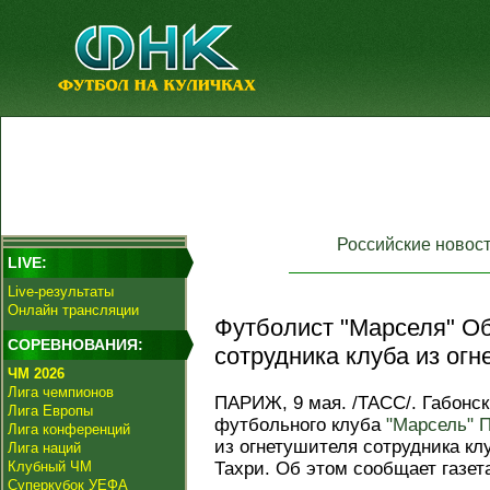
Российские новос
LIVE:
Live-результаты
Онлайн трансляции
Футболист "Марселя" О
СОРЕВНОВАНИЯ:
сотрудника клуба из огн
ЧМ 2026
Лига чемпионов
ПАРИЖ, 9 мая. /ТАСС/. Габонс
Лига Европы
футбольного клуба
"Марсель"
П
Лига конференций
из огнетушителя сотрудника кл
Лига наций
Клубный ЧМ
Тахри. Об этом сообщает газета
Суперкубок УЕФА