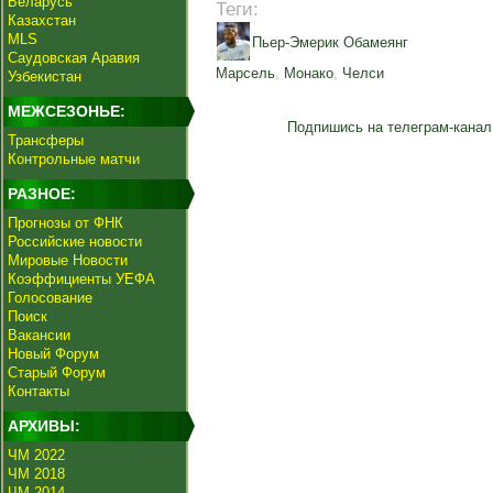
Беларусь
Теги:
Казахстан
MLS
Пьер-Эмерик Обамеянг
Саудовская Аравия
Марсель
,
Монако
,
Челси
Узбекистан
МЕЖСЕЗОНЬЕ:
Подпишись на телеграм-канал
Трансферы
Контрольные матчи
РАЗНОЕ:
Прогнозы от ФНК
Российские новости
Мировые Новости
Коэффициенты УЕФА
Голосование
Поиск
Вакансии
Новый Форум
Старый Форум
Контакты
АРХИВЫ:
ЧМ 2022
ЧМ 2018
ЧМ 2014