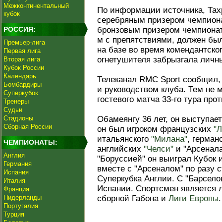
Межконтинентальный
По информации источника, Тах
кубок
серебряным призером чемпиона
РОССИЯ:
бронзовым призером чемпионата
м с препятствиями, должен был
Премьер-лига
на базе во время комендантског
Первая лига
огнетушителя забрызгала личн
Вторая лига
Кубок России
Календарь
Телеканал RMC Sport сообщил, 
Бомбардиры
и руководством клуба. Тем не 
Суперкубок
гостевого матча 33-го тура про
Тренеры
Судьи
Стадионы
Обамеянгу 36 лет, он выступает
Сборная России
он был игроком французских
"
итальянского
"Милана"
, герман
ЧЕМПИОНАТЫ:
английских
"Челси"
и "Арсенала
Англия
"Боруссией" он выиграл Кубок 
Германия
вместе с "Арсеналом" по разу 
Испания
Суперкубка Англии. С "Барсело
Италия
Испании. Спортсмен является
Франция
Нидерланды
сборной Габона и
Лиги Европы
.
Португалия
Турция