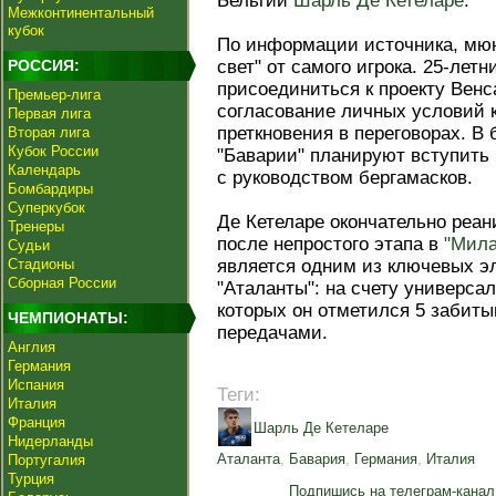
Бельгии
Шарль Де Кетеларе
.
Межконтинентальный
кубок
По информации источника, мю
РОССИЯ:
свет" от самого игрока. 25-лет
присоединиться к проекту Венс
Премьер-лига
согласование личных условий к
Первая лига
преткновения в переговорах. 
Вторая лига
Кубок России
"Баварии" планируют вступить
Календарь
с руководством бергамасков.
Бомбардиры
Суперкубок
Де Кетеларе окончательно реа
Тренеры
после непростого этапа в
"Мила
Судьи
Стадионы
является одним из ключевых э
Сборная России
"Аталанты": на счету универсал
которых он отметился 5 забит
ЧЕМПИОНАТЫ:
передачами.
Англия
Германия
Испания
Теги:
Италия
Франция
Шарль Де Кетеларе
Нидерланды
Аталанта
,
Бавария
,
Германия
,
Италия
Португалия
Турция
Подпишись на телеграм-канал