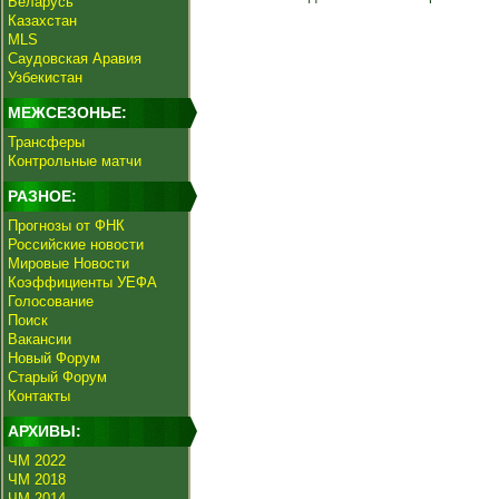
Беларусь
Казахстан
MLS
Саудовская Аравия
Узбекистан
МЕЖСЕЗОНЬЕ:
Трансферы
Контрольные матчи
РАЗНОЕ:
Прогнозы от ФНК
Российские новости
Мировые Новости
Коэффициенты УЕФА
Голосование
Поиск
Вакансии
Новый Форум
Старый Форум
Контакты
АРХИВЫ:
ЧМ 2022
ЧМ 2018
ЧМ 2014