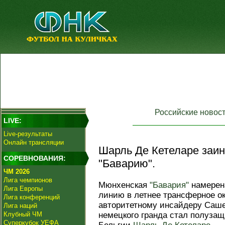
Российские новос
LIVE:
Live-результаты
Онлайн трансляции
Шарль Де Кетеларе заи
СОРЕВНОВАНИЯ:
"Баварию".
ЧМ 2026
Лига чемпионов
Мюнхенская
"Бавария"
намерен
Лига Европы
линию в летнее трансферное ок
Лига конференций
авторитетному инсайдеру Саше
Лига наций
Клубный ЧМ
немецкого гранда стал полуза
Суперкубок УЕФА