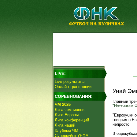
LIVE:
Live-результаты
Онлайн трансляции
Унай Эме
СОРЕВНОВАНИЯ:
Главный тре
ЧМ 2026
"Ноттингем 
Лига чемпионов
Лига Европы
"Еврокубки 
говорил о Ев
Лига конференций
непросто.
Лига наций
Клубный ЧМ
В еврокубка
Суперкубок УЕФА