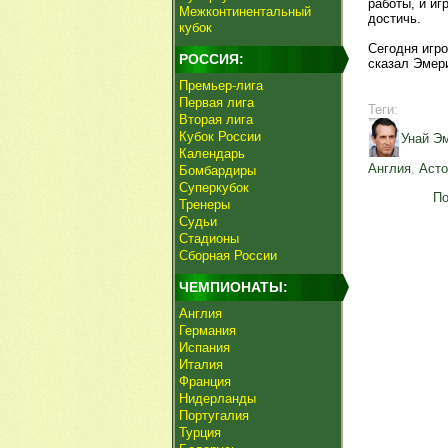
работы, и иг
Межконтинентальный
достичь.
кубок
Сегодня игро
РОССИЯ:
сказал Эмер
Премьер-лига
Первая лига
Теги:
Вторая лига
Кубок России
Унай Э
Календарь
Англия
,
Асто
Бомбардиры
Суперкубок
По
Тренеры
Судьи
Стадионы
Сборная России
ЧЕМПИОНАТЫ:
Англия
Германия
Испания
Италия
Франция
Нидерланды
Португалия
Турция