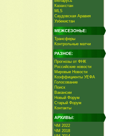
Беларусь
Казахстан
MLS
Саудовская Аравия
Узбекистан
МЕЖСЕЗОНЬЕ:
Трансферы
Контрольные матчи
РАЗНОЕ:
Прогнозы от ФНК
Российские новости
Мировые Новости
Коэффициенты УЕФА
Голосование
Поиск
Вакансии
Новый Форум
Старый Форум
Контакты
АРХИВЫ:
ЧМ 2022
ЧМ 2018
ЧМ 2014