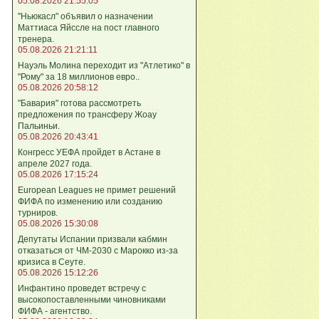
05.08.2026 21:55:05
"Ньюкасл" объявил о назначении
Маттиаса Яйссле на пост главного
тренера.
05.08.2026 21:21:11
Науэль Молина переходит из "Атлетико" в
"Рому" за 18 миллионов евро..
05.08.2026 20:58:12
"Бавария" готова рассмотреть
предложения по трансферу Жоау
Пальиньи.
05.08.2026 20:43:41
Конгресс УЕФА пройдет в Астане в
апреле 2027 года.
05.08.2026 17:15:24
European Leagues не примет решений
ФИФА по изменению или созданию
турниров.
05.08.2026 15:30:08
Депутаты Испании призвали кабмин
отказаться от ЧМ-2030 с Марокко из-за
кризиса в Сеуте.
05.08.2026 15:12:26
Инфантино проведет встречу с
высокопоставленными чиновниками
ФИФА - агентство.