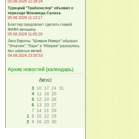
05.08.2026 12:28:24
Турецкий "Трабзонспор" объявил о
переходе Мохамеда Салаха.
05.08.2026 11:13:17
Блаттер предлагает сделать главой
ФИФА женщину.
05.08.2026 11:05:29
Лига Европы. "Шэмрок Роверс" обыграл
"Эгнатию", "Ларн" и "Иберия" разошлись
без забитых мячей.
04.08.2026 23:50:53
Архив новостей (
календарь
).
Август
3
10
17
24
31
4
11
18
25
5
12
19
26
6
13
20
27
7
14
21
28
1
8
15
22
29
2
9
16
23
30