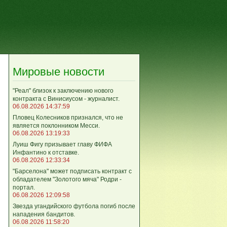
Мировые новости
"Реал" близок к заключению нового
контракта с Винисиусом - журналист.
06.08.2026 14:37:59
Пловец Колесников признался, что не
является поклонником Месси.
06.08.2026 13:19:33
Луиш Фигу призывает главу ФИФА
Инфантино к отставке.
06.08.2026 12:33:34
"Барселона" может подписать контракт с
обладателем "Золотого мяча" Родри -
портал.
06.08.2026 12:09:58
Звезда угандийского футбола погиб после
нападения бандитов.
06.08.2026 11:58:20