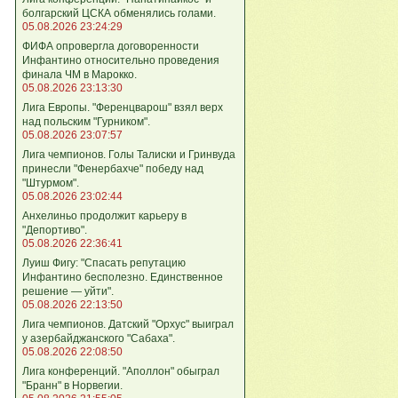
болгарский ЦСКА обменялись голами.
05.08.2026 23:24:29
ФИФА опровергла договоренности
Инфантино относительно проведения
финала ЧМ в Марокко.
05.08.2026 23:13:30
Лига Европы. "Ференцварош" взял верх
над польским "Гурником".
05.08.2026 23:07:57
Лига чемпионов. Голы Талиски и Гринвуда
принесли "Фенербахче" победу над
"Штурмом".
05.08.2026 23:02:44
Анхелиньо продолжит карьеру в
"Депортиво".
05.08.2026 22:36:41
Луиш Фигу: "Спасать репутацию
Инфантино бесполезно. Единственное
решение — уйти".
05.08.2026 22:13:50
Лига чемпионов. Датский "Орхус" выиграл
у азербайджанского "Сабаха".
05.08.2026 22:08:50
Лига конференций. "Аполлон" обыграл
"Бранн" в Норвегии.