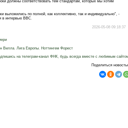
роки должны соответствовать тем стандартам, которых мы хотим
ки выложились по полной, как коллективно, так и индивидуально", -
и в интервью BBC.
2026-05-08 09:18:37
мери
н Вилла
,
Лига Европы
,
Ноттингем Форест
дпишись на телеграм-канал ФНК, будь всегда вместе с любимым сайто
Поделиться новость