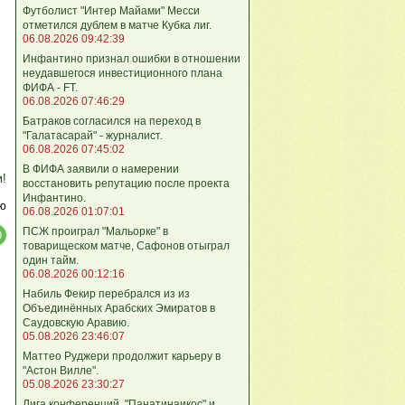
Футболист "Интер Майами" Месси
отметился дублем в матче Кубка лиг.
06.08.2026 09:42:39
Инфантино признал ошибки в отношении
неудавшегося инвестиционного плана
ФИФА - FT.
06.08.2026 07:46:29
Батраков согласился на переход в
"Галатасарай" - журналист.
06.08.2026 07:45:02
В ФИФА заявили о намерении
м!
восстановить репутацию после проекта
Инфантино.
ю
06.08.2026 01:07:01
ПСЖ проиграл "Мальорке" в
товарищеском матче, Сафонов отыграл
один тайм.
06.08.2026 00:12:16
Набиль Фекир перебрался из из
Объединённых Арабских Эмиратов в
Саудовскую Аравию.
05.08.2026 23:46:07
Маттео Руджери продолжит карьеру в
"Астон Вилле".
05.08.2026 23:30:27
Лига конференций. "Панатинаикос" и