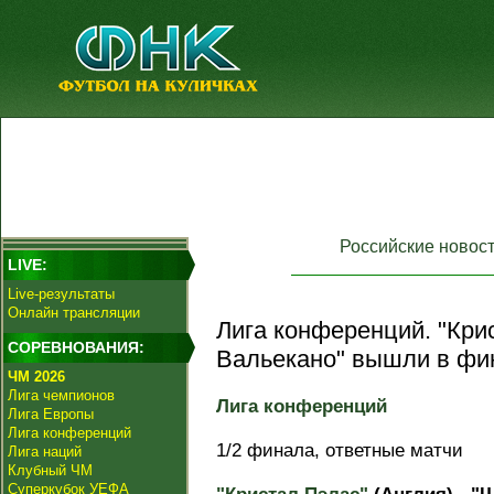
Российские новос
LIVE:
Live-результаты
Онлайн трансляции
Лига кoнференций. "Кри
СОРЕВНОВАНИЯ:
Вальекано" вышли в фи
ЧМ 2026
Лига чемпионов
Лига кoнференций
Лига Европы
Лига конференций
1/2 финала, ответные матчи
Лига наций
Клубный ЧМ
Суперкубок УЕФА