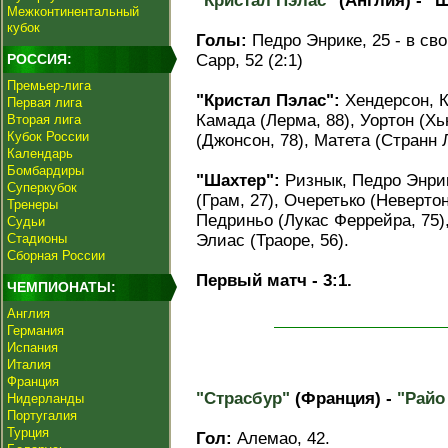
"Кристал Пэлас"
(Англия) - "Ш
Межконтинентальный
кубок
Голы:
Педро Энрике, 25 - в свои
РОССИЯ:
Сарр, 52 (2:1)
Премьер-лига
"Кристал Пэлас":
Хендерсон, К
Первая лига
Камада (Лерма, 88), Уортон (Хь
Вторая лига
Кубок России
(Джонсон, 78), Матета (Странн Л
Календарь
Бомбардиры
"Шахтер":
Ризнык, Педро Энрик
Суперкубок
(Грам, 27), Очеретько (Неверто
Тренеры
Педриньо (Лукас Феррейра, 75),
Судьи
Стадионы
Элиас (Траоре, 56).
Сборная России
Первый матч - 3:1.
ЧЕМПИОНАТЫ:
Англия
Германия
Испания
Италия
Франция
"Страсбур"
(Франция) -
"Райо
Нидерланды
Португалия
Турция
Гол:
Алемао, 42.