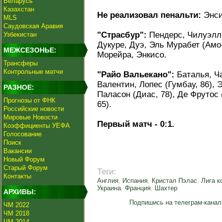
Беларусь
Казахстан
Не реализовал пенальти:
Энси
MLS
Саудовская Аравия
"Страсбур":
Пендерс, Чилуэлл 
Узбекистан
Дукуре, Дуэ, Эль Мурабет (Амо-
МЕЖСЕЗОНЬЕ:
Морейра, Энкисо.
Трансферы
Контрольные матчи
"Райо Вальекано":
Баталья, Ча
Валентин, Лопес (Гумбау, 86), 
РАЗНОЕ:
Паласон (Диас, 78), Де Фрутос 
Прогнозы от ФНК
65).
Российские новости
Мировые Новости
Первый матч - 0:1.
Коэффициенты УЕФА
Голосование
Поиск
Вакансии
Новый Форум
Старый Форум
Теги:
Контакты
Англия
,
Испания
,
Кристал Пэлас
,
Лига к
Украина
,
Франция
,
Шахтер
АРХИВЫ:
Подпишись на телеграм-канал
ЧМ 2022
ЧМ 2018
ЧМ 2014