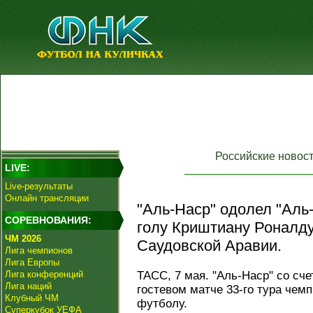
Российские новос
LIVE:
Live-результаты
Онлайн трансляции
"Аль-Наср" одолел "Аль
СОРЕВНОВАНИЯ:
голу Криштиану Роналду
ЧМ 2026
Саудовской Аравии.
Лига чемпионов
Лига Европы
Лига конференций
ТАСС, 7 мая. "Аль-Наср" со сч
Лига наций
гостевом матче 33-го тура чем
Клубный ЧМ
футболу.
Суперкубок УЕФА