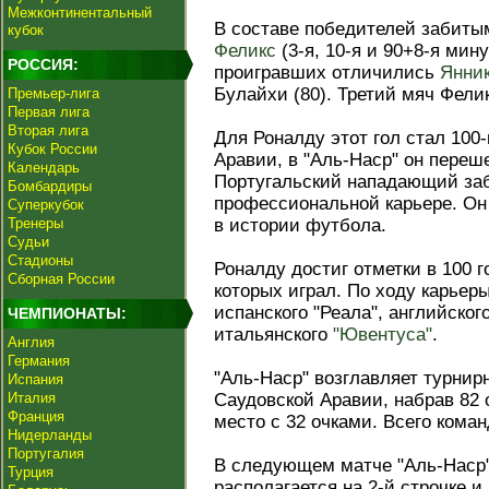
Межконтинентальный
В составе победителей забит
кубок
Феликс
(3-я, 10-я и 90+8-я мин
РОССИЯ:
проигравших отличились
Янник
Булайхи (80). Третий мяч Фели
Премьер-лига
Первая лига
Вторая лига
Для Роналду этот гол стал 100
Кубок России
Аравии, в "Аль-Наср" он переше
Календарь
Португальский нападающий заб
Бомбардиры
профессиональной карьере. О
Суперкубок
Тренеры
в истории футбола.
Судьи
Стадионы
Роналду достиг отметки в 100 г
Сборная России
которых играл. По ходу карьер
испанского "Реала", английског
ЧЕМПИОНАТЫ:
итальянского
"Ювентуса"
.
Англия
Германия
"Аль-Наср" возглавляет турни
Испания
Италия
Саудовской Аравии, набрав 82 
Франция
место с 32 очками. Всего коман
Нидерланды
Португалия
В следующем матче "Аль-Наср"
Турция
располагается на 2-й строчке и