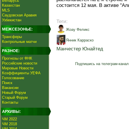
Беларусь
состоится 12 мая. В активе "Ал
Казахстан
MLS
Саудовская Аравия
Узбекистан
Теги:
МЕЖСЕЗОНЬЕ:
Жоау Феликс
Трансферы
Янник Карраско
Контрольные матчи
Манчестер Юнайтед
РАЗНОЕ:
Прогнозы от ФНК
Российские новости
Подпишись на телеграм-канал
Мировые Новости
Коэффициенты УЕФА
Голосование
Поиск
Вакансии
Новый Форум
Старый Форум
Контакты
АРХИВЫ:
ЧМ 2022
ЧМ 2018
ЧМ 2014