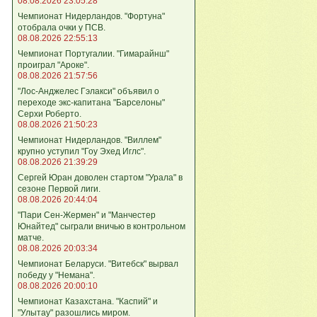
08.08.2026 23:05:28
Чемпионат Нидерландов. "Фортуна"
отобрала очки у ПСВ.
08.08.2026 22:55:13
Чемпионат Португалии. "Гимарайнш"
проиграл "Ароке".
08.08.2026 21:57:56
"Лос-Анджелес Гэлакси" объявил о
переходе экс-капитана "Барселоны"
Серхи Роберто.
08.08.2026 21:50:23
Чемпионат Нидерландов. "Виллем"
крупно уступил "Гоу Эхед Иглс".
08.08.2026 21:39:29
Сергей Юран доволен стартом "Урала" в
сезоне Первой лиги.
08.08.2026 20:44:04
"Пари Сен-Жермен" и "Манчестер
Юнайтед" сыграли вничью в контрольном
матче.
08.08.2026 20:03:34
Чемпионат Беларуси. "Витебск" вырвал
победу у "Немана".
08.08.2026 20:00:10
Чемпионат Казахстана. "Каспий" и
"Улытау" разошлись миром.