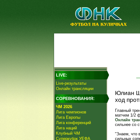
LIVE:
Live-результаты
Онлайн трансляции
Юлиан Ш
СОРЕВНОВАНИЯ:
ход прот
ЧМ 2026
Главный тре
Лига чемпионов
матчем 1/2 
Лига Европы
Онлайн тра
Лига конференций
сильнее со с
Лига наций
Клубный ЧМ
"Знаем, что 
Суперкубок УЕФА
сильных соп