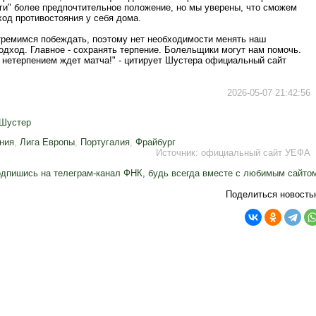
аги" более предпочтительное положение, но мы уверены, что сможем
од противостояния у себя дома.
тремимся побеждать, поэтому нет необходимости менять наш
одход. Главное - сохранять терпение. Болельщики могут нам помочь.
 нетерпением ждет матча!" - цитирует Шустера официальный сайт
2026-05-07 21:42:56
Шустер
ния
,
Лига Европы
,
Португалия
,
Фрайбург
Источник:
официальный сайт УЕФА
дпишись на телеграм-канал ФНК, будь всегда вместе с любимым сайто
Поделиться новость