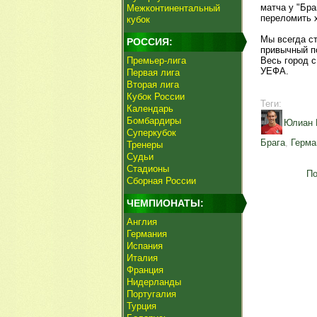
матча у "Бр
Межконтинентальный
переломить х
кубок
Мы всегда с
РОССИЯ:
привычный п
Премьер-лига
Весь город с
УЕФА.
Первая лига
Вторая лига
Кубок России
Теги:
Календарь
Бомбардиры
Юлиан 
Суперкубок
Брага
,
Герма
Тренеры
Судьи
Стадионы
По
Сборная России
ЧЕМПИОНАТЫ:
Англия
Германия
Испания
Италия
Франция
Нидерланды
Португалия
Турция