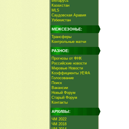
Беларусь
Казахстан
MLS
Саудовская Аравия
Узбекистан
МЕЖСЕЗОНЬЕ:
Трансферы
Контрольные матчи
РАЗНОЕ:
Прогнозы от ФНК
Российские новости
Мировые Новости
Коэффициенты УЕФА
Голосование
Поиск
Вакансии
Новый Форум
Старый Форум
Контакты
АРХИВЫ:
ЧМ 2022
ЧМ 2018
ЧМ 2014