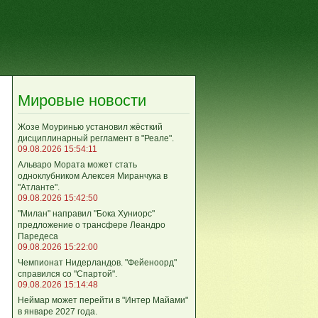
Мировые новости
Жозе Моуринью установил жёсткий
дисциплинарный регламент в "Реале".
09.08.2026 15:54:11
Альваро Мората может стать
одноклубником Алексея Миранчука в
"Атланте".
09.08.2026 15:42:50
"Милан" направил "Бока Хуниорс"
предложение о трансфере Леандро
Паредеса
09.08.2026 15:22:00
Чемпионат Нидерландов. "Фейеноорд"
справился со "Спартой".
09.08.2026 15:14:48
Неймар может перейти в "Интер Майами"
в январе 2027 года.