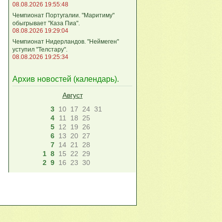
08.08.2026 19:55:48
Чемпионат Португалии. "Маритиму"
обыгрывает "Каза Пиа".
08.08.2026 19:29:04
Чемпионат Нидерландов. "Неймеген"
уступил "Телстару".
08.08.2026 19:25:34
Архив новостей (
календарь
).
Август
3
10
17
24
31
4
11
18
25
5
12
19
26
6
13
20
27
7
14
21
28
1
8
15
22
29
2
9
16
23
30