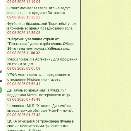
09.08.2026 14:19:04
В "Локомотиве" заявили, что не ведут
переговоров о продаже Батракова.
09.08.2026 13:23:23
Футболист бразильской "Коритибы" упал
в тоннель во время праздновании гола.
09.08.2026 12:35:03
"Нефтчи" увеличил отрыв от
"Пахтакора" до четырёх очков. Обзор
16-го тура чемпионата Узбекистана.
09.08.2026 11:06:32
Месси прибыл в Аргентину для прощания
со своим отцом.
09.08.2026 08:05:09
м!
УЕФА может начать расследование в
отношении Инфантино - газета.
ю
09.08.2026 07:53:41
Де Пауль во время матча Кубка лиг
поддержал Месси, потерявшего отца.
09.08.2026 07:43:49
Чемпионат MLS. "Хьюстон Динамо" на
выезде всухую обыграл "Нью-Инглэнд".
09.08.2026 01:27:43
ЦСКА отказался от трансфера Жуана в
связи с непомерными финансовыми
запросами - Бабаев.