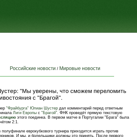
Российские новости
Мировые новости
/
устер: "Мы уверены, что сможем переломить
ивостояния с "Брагой".
нер
"Фрайбурга"
Юлиан Шустер
дал комментарий перед ответным
финала
Лиги Европы
с
"Брагой"
. ФНК проведёт прямую текстовую
нсляцию
этого поединка. В первом матче в Португалии "Брага" была
чётом 2:1.
в полуфинале еврокубкового турнира приходится играть против
ерников. И мы, и болельщики должны это принять. После первого