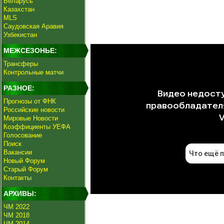
Беларусь
Казахстан
MLS
Саудовская Аравия
Узбекистан
МЕЖСЕЗОНЬЕ:
Трансферы
Контрольные матчи
РАЗНОЕ:
Прогнозы от ФНК
Российские новости
Мировые Новости
Коэффициенты УЕФА
Голосование
Поиск
Вакансии
Новый Форум
Старый Форум
Контакты
АРХИВЫ:
ЧМ 2022
ЧМ 2018
ЧМ 2014