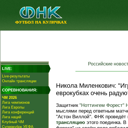
Российские новос
LIVE:
Live-результаты
Онлайн трансляции
Никола Миленкович: "Иг
СОРЕВНОВАНИЯ:
еврокубках очень радую
ЧМ 2026
Лига чемпионов
Защитник
"Ноттингем Форест"
Лига Европы
мыслями перед ответным матч
Лига конференций
"Астон Виллой". ФНК проведёт
Лига наций
Клубный ЧМ
трансляцию
этого поединка. В
Суперкубок УЕФА