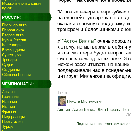
Форест" на своём поле победил
Межконтинентальный
кубок
"Игровые вечера в еврокубках 
РОССИЯ:
на европейскую арену после д
оказали огромную поддержку, и
Премьер-лига
тренером и болельщиками очен
Первая лига
Вторая лига
Кубок России
У
"Астон Виллы"
очень хорошие
Календарь
к этому, но мы верим в себя и 
Бомбардиры
что атмосфера будет непростая
Суперкубок
сильных команд на их поле. Эт
Тренеры
можем рассчитывать на наших 
Судьи
Стадионы
поддерживали нас в понедельн
Сборная России
цитирует Миленковича официа
ЧЕМПИОНАТЫ:
Англия
Теги:
Германия
Никола Миленкович
Испания
Италия
Англия
,
Астон Вилла
,
Лига Европы
,
Нотт
Франция
Ис
Нидерланды
Португалия
Подпишись на телеграм-канал
Турция