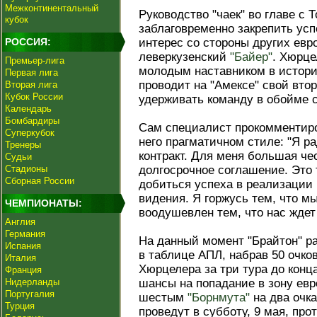
Межконтинентальный
Руководство "чаек" во главе с
кубок
заблаговременно закрепить усп
РОССИЯ:
интерес со стороны других евр
леверкузенский
"Байер"
. Хюрце
Премьер-лига
молодым наставником в истори
Первая лига
проводит на "Амексе" свой вто
Вторая лига
Кубок России
удерживать команду в обойме 
Календарь
Бомбардиры
Сам специалист прокомментиро
Суперкубок
него прагматичном стиле: "Я р
Тренеры
контракт. Для меня большая чес
Судьи
Стадионы
долгосрочное соглашение. Это 
Сборная России
добиться успеха в реализации
видения. Я горжусь тем, что м
ЧЕМПИОНАТЫ:
воодушевлен тем, что нас ждет
Англия
Германия
На данный момент "Брайтон" ра
Испания
в таблице АПЛ, набрав 50 очко
Италия
Хюрцелера за три тура до конц
Франция
Нидерланды
шансы на попадание в зону евр
Португалия
шестым
"Борнмута"
на два очк
Турция
проведут в субботу, 9 мая, про