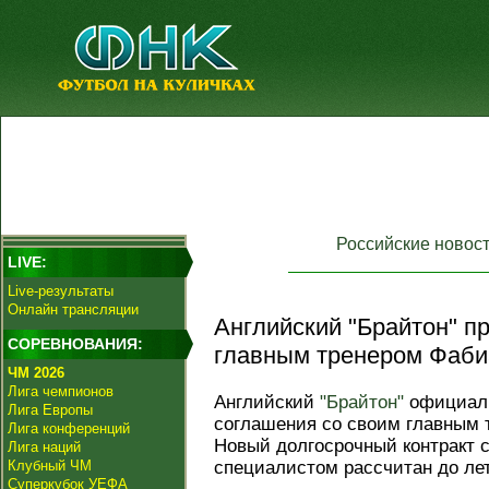
Российские новос
LIVE:
Live-результаты
Онлайн трансляции
Английский "Брайтон" пр
СОРЕВНОВАНИЯ:
главным тренером Фаб
ЧМ 2026
Лига чемпионов
Английский
"Брайтон"
официаль
Лига Европы
соглашения со своим главным
Лига конференций
Новый долгосрочный контракт 
Лига наций
Клубный ЧМ
специалистом рассчитан до лет
Суперкубок УЕФА