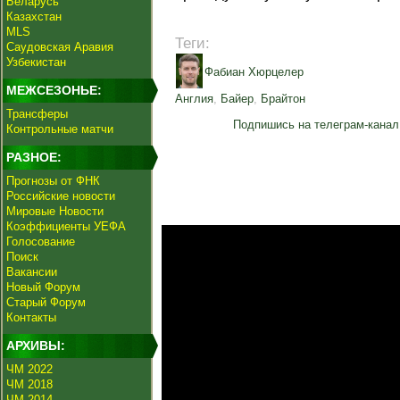
Беларусь
Казахстан
MLS
Теги:
Саудовская Аравия
Узбекистан
Фабиан Хюрцелер
МЕЖСЕЗОНЬЕ:
Англия
,
Байер
,
Брайтон
Трансферы
Подпишись на телеграм-канал
Контрольные матчи
РАЗНОЕ:
Прогнозы от ФНК
Российские новости
Мировые Новости
Коэффициенты УЕФА
Голосование
Поиск
Вакансии
Новый Форум
Старый Форум
Контакты
АРХИВЫ:
ЧМ 2022
ЧМ 2018
ЧМ 2014