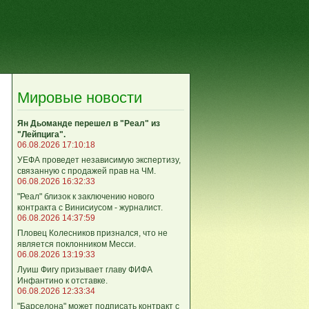
Мировые новости
Ян Дьоманде перешел в "Реал" из
"Лейпцига".
06.08.2026 17:10:18
УЕФА проведет независимую экспертизу,
связанную с продажей прав на ЧМ.
06.08.2026 16:32:33
"Реал" близок к заключению нового
контракта с Винисиусом - журналист.
06.08.2026 14:37:59
Пловец Колесников признался, что не
является поклонником Месси.
06.08.2026 13:19:33
Луиш Фигу призывает главу ФИФА
Инфантино к отставке.
06.08.2026 12:33:34
"Барселона" может подписать контракт с