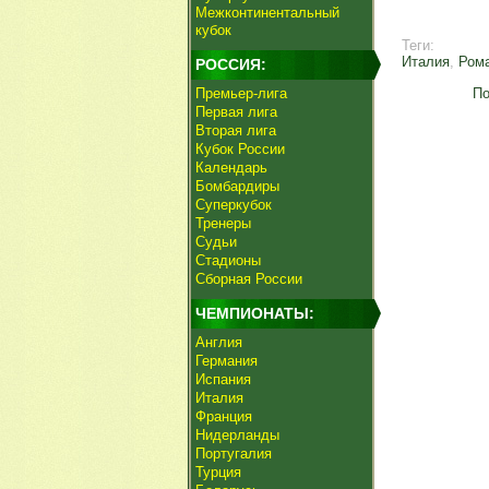
Межконтинентальный
кубок
Теги:
Италия
,
Ром
РОССИЯ:
Премьер-лига
По
Первая лига
Вторая лига
Кубок России
Календарь
Бомбардиры
Суперкубок
Тренеры
Судьи
Стадионы
Сборная России
ЧЕМПИОНАТЫ:
Англия
Германия
Испания
Италия
Франция
Нидерланды
Португалия
Турция