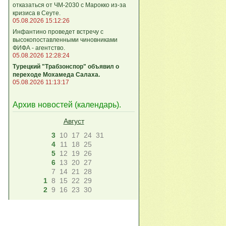
отказаться от ЧМ-2030 с Марокко из-за
кризиса в Сеуте.
05.08.2026 15:12:26
Инфантино проведет встречу с
высокопоставленными чиновниками
ФИФА - агентство.
05.08.2026 12:28:24
Турецкий "Трабзонспор" объявил о
переходе Мохамеда Салаха.
05.08.2026 11:13:17
Архив новостей (
календарь
).
Август
3
10
17
24
31
4
11
18
25
5
12
19
26
6
13
20
27
7
14
21
28
1
8
15
22
29
2
9
16
23
30