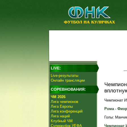
LIVE:
Live-результаты
Онлайн трансляции
Чемпиона
СОРЕВНОВАНИЯ:
вплотную
ЧМ 2026
Чемпионат Ит
Лига чемпионов
Лига Европы
Рома - Фиоре
Лига конференций
Лига наций
Голы: Манчини
Клубный ЧМ
Суперкубок УЕФА
Чемпионат 