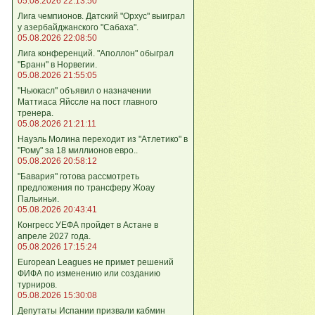
05.08.2026 22:13:50
Лига чемпионов. Датский "Орхус" выиграл
у азербайджанского "Сабаха".
05.08.2026 22:08:50
Лига конференций. "Аполлон" обыграл
"Бранн" в Норвегии.
05.08.2026 21:55:05
"Ньюкасл" объявил о назначении
Маттиаса Яйссле на пост главного
тренера.
05.08.2026 21:21:11
Науэль Молина переходит из "Атлетико" в
"Рому" за 18 миллионов евро..
05.08.2026 20:58:12
"Бавария" готова рассмотреть
предложения по трансферу Жоау
Пальиньи.
05.08.2026 20:43:41
Конгресс УЕФА пройдет в Астане в
апреле 2027 года.
05.08.2026 17:15:24
European Leagues не примет решений
ФИФА по изменению или созданию
турниров.
05.08.2026 15:30:08
Депутаты Испании призвали кабмин