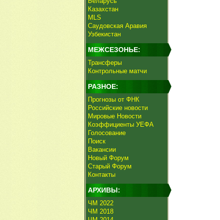
Беларусь
Казахстан
MLS
Саудовская Аравия
Узбекистан
МЕЖСЕЗОНЬЕ:
Трансферы
Контрольные матчи
РАЗНОЕ:
Прогнозы от ФНК
Российские новости
Мировые Новости
Коэффициенты УЕФА
Голосование
Поиск
Вакансии
Новый Форум
Старый Форум
Контакты
АРХИВЫ:
ЧМ 2022
ЧМ 2018
ЧМ 2014