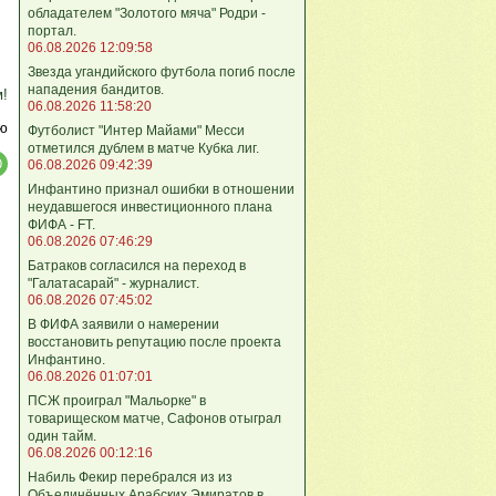
обладателем "Золотого мяча" Родри -
портал.
06.08.2026 12:09:58
Звезда угандийского футбола погиб после
нападения бандитов.
м!
06.08.2026 11:58:20
ю
Футболист "Интер Майами" Месси
отметился дублем в матче Кубка лиг.
06.08.2026 09:42:39
Инфантино признал ошибки в отношении
неудавшегося инвестиционного плана
ФИФА - FT.
06.08.2026 07:46:29
Батраков согласился на переход в
"Галатасарай" - журналист.
06.08.2026 07:45:02
В ФИФА заявили о намерении
восстановить репутацию после проекта
Инфантино.
06.08.2026 01:07:01
ПСЖ проиграл "Мальорке" в
товарищеском матче, Сафонов отыграл
один тайм.
06.08.2026 00:12:16
Набиль Фекир перебрался из из
Объединённых Арабских Эмиратов в