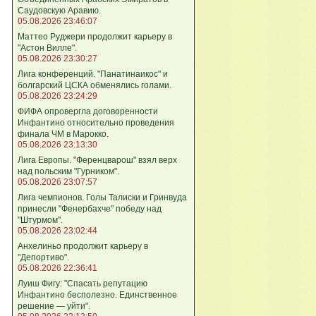
Саудовскую Аравию.
05.08.2026 23:46:07
Маттео Руджери продолжит карьеру в
"Астон Вилле".
05.08.2026 23:30:27
Лига конференций. "Панатинаикос" и
болгарский ЦСКА обменялись голами.
05.08.2026 23:24:29
ФИФА опровергла договоренности
Инфантино относительно проведения
финала ЧМ в Марокко.
05.08.2026 23:13:30
Лига Европы. "Ференцварош" взял верх
над польским "Гурником".
05.08.2026 23:07:57
Лига чемпионов. Голы Талиски и Гринвуда
принесли "Фенербахче" победу над
"Штурмом".
05.08.2026 23:02:44
Анхелиньо продолжит карьеру в
"Депортиво".
05.08.2026 22:36:41
Луиш Фигу: "Спасать репутацию
Инфантино бесполезно. Единственное
решение — уйти".