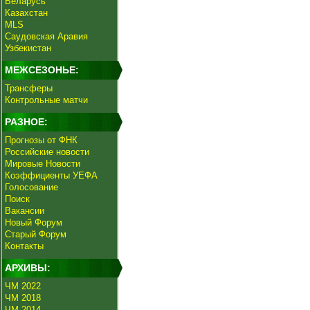
Беларусь
Казахстан
MLS
Саудовская Аравия
Узбекистан
МЕЖСЕЗОНЬЕ:
Трансферы
Контрольные матчи
РАЗНОЕ:
Прогнозы от ФНК
Российские новости
Мировые Новости
Коэффициенты УЕФА
Голосование
Поиск
Вакансии
Новый Форум
Старый Форум
Контакты
АРХИВЫ:
ЧМ 2022
ЧМ 2018
ЧМ 2014