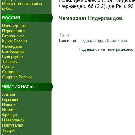
Голы: де Йонге, 3 (1:0). Виделль,
Межконтинентальный
Фернандес, 66 (2:2). де Регт, 90 
кубок
РОССИЯ:
Чемпионат Нидерландов
.
Премьер-лига
Первая лига
Теги:
Вторая лига
Гронинген
,
Нидерланды
,
Эксельсиор
Кубок России
Календарь
Подпишись на телеграм-канал
Бомбардиры
Суперкубок
Тренеры
Судьи
Стадионы
Сборная России
ЧЕМПИОНАТЫ:
Англия
Германия
Испания
Италия
Франция
Нидерланды
Португалия
Турция