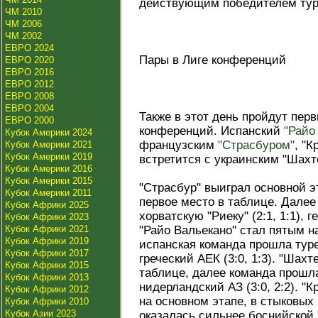
действующим победителем тур
ЧМ 2010
ЧМ 2006
ЧМ 2002
ЕВРО 2024
Пары в Лиге конференций
ЕВРО 2020
ЕВРО 2016
ЕВРО 2012
ЕВРО 2008
ЕВРО 2004
Также в этот день пройдут пе
ЕВРО 2000
конференций. Испанский
"Райо
Кубок Америки 2024
французским
"Страсбуром"
, "
Кубок Америки 2021
Кубок Америки 2019
встретится с украинским "Шахт
Кубок Америки 2016
Кубок Америки 2015
"Страсбур" выиграл основной э
Кубок Америки 2011
первое место в таблице. Дале
Кубок Африки 2025
хорватскую "Риеку" (2:1, 1:1), 
Кубок Африки 2023
Кубок Африки 2021
"Райо Вальекано" стал пятым н
Кубок Африки 2019
испанская команда прошла тур
Кубок Африки 2017
греческий АЕК (3:0, 1:3). "Шах
Кубок Африки 2015
таблице, далее команда прошла 
Кубок Африки 2013
нидерландский АЗ (3:0, 2:2). "
Кубок Африки 2012
на основном этапе, в стыковых
Кубок Африки 2010
Кубок Азии 2023
оказалась сильнее боснийской "