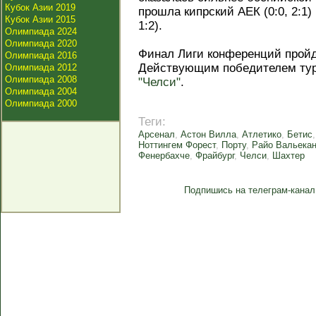
Кубок Азии 2019
прошла кипрский АЕК (0:0, 2:1
Кубок Азии 2015
1:2).
Олимпиада 2024
Олимпиада 2020
Финал Лиги конференций пройд
Олимпиада 2016
Действующим победителем тур
Олимпиада 2012
Олимпиада 2008
"Челси"
.
Олимпиада 2004
Олимпиада 2000
Теги:
Арсенал
,
Астон Вилла
,
Атлетико
,
Бетис
Ноттингем Форест
,
Порту
,
Райо Вальека
Фенербахче
,
Фрайбург
,
Челси
,
Шахтер
Подпишись на телеграм-канал