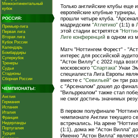
Межконтинентальный
Только английские клубы еще 
кубок
европейские клубные турниры,
РОССИЯ:
прошли четыре клуба. "Арсена
мадридским
"Атлетико"
(1:1) в
Премьер-лига
этой стадии встретятся
"Нотти
Первая лига
Лиге конференций
в одном из 
Вторая лига
Кубок России
Календарь
Матч "Ноттингем Форест" - "Ас
Бомбардиры
интерес для российской аудито
Суперкубок
"Астон Виллу" с 2022 года воз
Тренеры
московского
"Спартака"
Унаи Эм
Судьи
Стадионы
специалиста Лига Европы явля
Сборная России
вместе с
"Севильей"
он три раз
с "Арсеналом" дошел до финала
ЧЕМПИОНАТЫ:
"Вильрреалом" также стал побе
Англия
не смог достичь значимых резу
Германия
Испания
В первом полуфинале "Ноттинге
Италия
чемпионате Англии текущего с
Франция
Нидерланды
встречались. На арене "Нотти
Португалия
(1:1), дома же "Астон Вилла" д
Турция
Именно "Астон Вилла" являетс