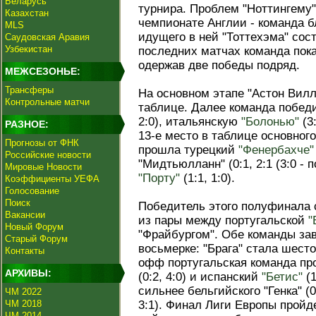
Беларусь
турнира. Проблем "Ноттингему"
Казахстан
чемпионате Англии - команда бл
MLS
идущего в ней "Тоттехэма" сост
Саудовская Аравия
Узбекистан
последних матчах команда пок
одержав две победы подряд.
МЕЖСЕЗОНЬЕ:
Трансферы
На основном этапе "Астон Вилл
Контрольные матчи
таблице. Далее команда побе
2:0), итальянскую
"Болонью"
(3
РАЗНОЕ:
13-е место в таблице основного
Прогнозы от ФНК
прошла турецкий
"Фенербахче"
Российские новости
"Мидтьюлланн" (0:1, 2:1 (3:0 - 
Мировые Новости
"Порту"
(1:1, 1:0).
Коэффициенты УЕФА
Голосование
Поиск
Победитель этого полуфинала 
Вакансии
из пары между португальской
"
Новый Форум
"Фрайбургом". Обе команды за
Старый Форум
восьмерке: "Брага" стала шест
Контакты
офф португальская команда пр
АРХИВЫ:
(0:2, 4:0) и испанский
"Бетис"
(1
сильнее бельгийского "Генка" (0
ЧМ 2022
ЧМ 2018
3:1). Финал Лиги Европы пройд
ЧМ 2014