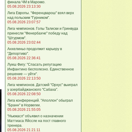
финала ЧМ в Марокко.
05.08.2026 23:13:30
Лига Европы. "Ференцварош" взял верх
над польским "Гурником".
05.08.2026 23:07:57
Лига чемпионов. Голы Талиски и Гринвуда
принесли "Фенербахче" победу над
"Штурмом".
05.08.2026 23:02:44
Анхелиньо продолжит карьеру в
"Депортиво".
05.08.2026 22:36:41
Луиш Фигу: "Спасать репутацию
Инфантино бесполезно. Единственное
решение — уйти".
05.08.2026 22:13:50
Лига чемпионов. Датский "Орхус" выиграл
у азербайджанского "Сабаха".
05.08.2026 22:08:50
Лига конференций. "Аполлон" обыграл
"Бранн" в Норвегии.
05.08.2026 21:55:05
"Ньюкасл" объявил о назначении
Маттиаса Яйссле на пост главного
тренера.
05.08.2026 21:21:11