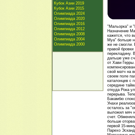
Кубок Азии 2019
РЕКЛАМА
РЕКЛАМА
РЕКЛАМА
Кубок Азии 2015
85.7 тыс.
Олимпиада 2024
Олимпиада 2020
Олимпиада 2016
"Мальорка" и "
Олимпиада 2012
Назначение Ма
Олимпиада 2008
кажется, что в
Олимпиада 2004
Муа" больше на
Олимпиада 2000
же не смогли.
правой бровки
перекладину. 
дальше уже сч
от Хави Герры
компенсирован
свой матч на 
своем поле п
каталонцев с г
середине тайм
откуда Рока у
перерыва. Тепе
Бакамбю споко
Унахи реализо
осталось за "о
выложил мяч н
счет. Обменял
больше оторват
первой 15-мину
Парехо Эсканд
Марселино игра