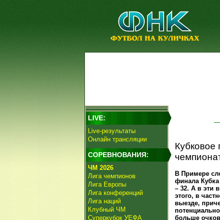
LIVE:
Live-результаты
Онлайн трансляции
Кубковое 
СОРЕВНОВАНИЯ:
чемпиона
ЧМ 2026
В Примере сло
Лига чемпионов
финала Кубка
Лига Европы
– 32. А в эти
Лига конференций
этого, в част
Лига наций
выезде, прич
Клубный ЧМ
потенциально
Суперкубок УЕФА
больше очков