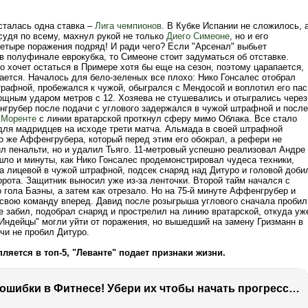
сталась одна ставка –
Лига чемпионов
. В Кубке Испании не сложилось, 
судя по всему, махнул рукой не только
Диего Симеоне
, но и его
етыре поражения подряд! И ради чего? Если "Арсенал" выбьет
в полуфинале еврокубка, то Симеоне стоит задуматься об отставке.
о хочет остаться в Примере хотя бы еще на сезон, поэтому царапается,
сается. Началось для бело-зеленых все плохо: Нико Гонсалес отобрал
трафной, пробежался к чужой, обыгрался с Мендосой и воплотил его пас
мощным ударом метров с 12. Хозяева не стушевались и отыгрались через
нгрубер после подачи с углового задержался в чужой штрафной и после
 Моренте
с линии вратарской проткнул сферу мимо Облака. Все стало
для мадридцев на исходе трети матча. Альмада в своей штрафной
о же Аффенгрубера, который перед этим его обокрал, а рефери не
ил пенальти, но и удалил Тьяго. 11-метровый успешно реализовал Андре
шло и минуты, как Нико Гонсалес продемонстрировал чудеса техники,
а лицевой в чужой штрафной, подсек снаряд над Дитуро и головой доби
орота. Защитник выносил уже из-за ленточки. Второй тайм начался с
 гола Баэны, а затем как отрезало. Но на 75-й минуте Аффенгрубер и
свою команду вперед. Давид после розыгрыша углового сначала пробил
е забил, подобрал снаряд и прострелил на линию вратарской, откуда уж
"Индейцы" могли уйти от поражения, но вышедший на замену Гризманн в
чи не пробил Дитуро.
пляется в топ-5, "Леванте" подает признаки жизни.
Главные ошибки в Фитнесе! Убери их чтобы начать прогрессировать!