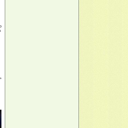
о
а
ь