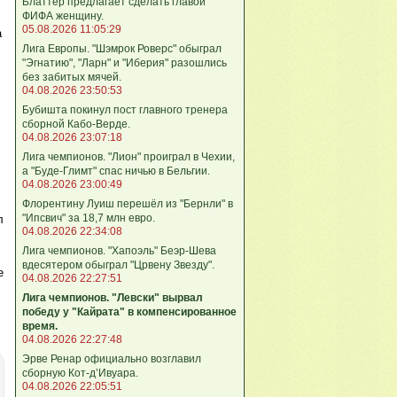
Блаттер предлагает сделать главой
ФИФА женщину.
05.08.2026 11:05:29
а
Лига Европы. "Шэмрок Роверс" обыграл
"Эгнатию", "Ларн" и "Иберия" разошлись
без забитых мячей.
04.08.2026 23:50:53
Бубишта покинул пост главного тренера
сборной Кабо-Верде.
04.08.2026 23:07:18
Лига чемпионов. "Лион" проиграл в Чехии,
а "Буде-Глимт" спас ничью в Бельгии.
04.08.2026 23:00:49
Флорентину Луиш перешёл из "Бернли" в
"Ипсвич" за 18,7 млн евро.
л
04.08.2026 22:34:08
Лига чемпионов. "Хапоэль" Беэр-Шева
вдесятером обыграл "Црвену Звезду".
е
04.08.2026 22:27:51
Лига чемпионов. "Левски" вырвал
победу у "Кайрата" в компенсированное
время.
04.08.2026 22:27:48
Эрве Ренар официально возглавил
сборную Кот-д’Ивуара.
04.08.2026 22:05:51