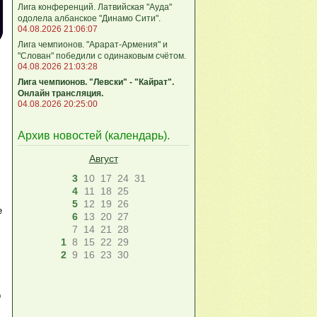
Лига кoнференций. Латвийская "Ауда"
одолела албанское "Динамо Сити".
04.08.2026 21:06:07
Лига чемпионов. "Арарат-Армения" и
"Слован" победили с одинаковым счётом.
04.08.2026 21:03:28
Лига чемпионов. "Левски" - "Кайрат".
Онлайн трансляция.
04.08.2026 20:25:00
Архив новостей (
календарь
).
Август
3
10
17
24
31
4
11
18
25
5
12
19
26
е
6
13
20
27
7
14
21
28
1
8
15
22
29
2
9
16
23
30
р