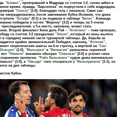
едь
"Алавес"
, проигравший в Мадриде со счетом 1:2, снова забил в
нное время, правда, "Барселона" не подпустила к себе мадридцев,
ереиграв
"Сельту"
(1:0), благодаря голу с пенальти. Сами сан-
так напраздновались после завоевания Кубка Испании, что дома
уступили
"Хетафе"
(0:1) и не поджали в таблице
"Бетис"
. Команда
грини победила в гостях "Жирону" (3:2) и теперь на 5 очков
 преследователей, а 5-е место, напомню, может стать
ким. Второй финалист Копа дель Рей –
"Атлетико"
– тоже проиграл,
Победу со счетом 3:2 праздновал
"Эльче"
, который из зоны вылета
 в середину нижней части турнирной таблицы. Да, борьба за
идается крайне занимательной! Победил, наконец,
"Атлетик"
,
няет теоретические шансы на 6-ю строчку, а жертвой на
"Сан-
"Осасуна"
(1:0).
"Мальорка"
и
"Валенсия"
разошлись скромной
а вот
"Леванте"
внезапно обыграл
"Севилью"
(2:0) и усилил свои
 сохранение прописки.
"Райо Вальекано"
чудом дома минимально
паньол" (1:0), а
"Овьедо"
смог отыграться у
"Вильярреала"
(1:1), но
ался на дне таблицы.
истов Кубка.