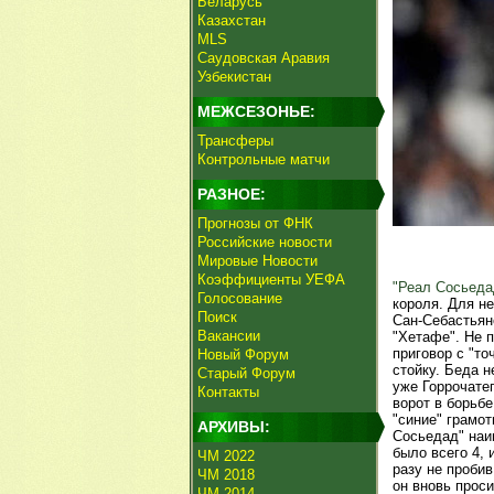
Беларусь
Казахстан
MLS
Саудовская Аравия
Узбекистан
МЕЖСЕЗОНЬЕ:
Трансферы
Контрольные матчи
РАЗНОЕ:
Прогнозы от ФНК
Российские новости
Мировые Новости
Коэффициенты УЕФА
"Реал Сосьеда
Голосование
короля. Для н
Поиск
Сан-Себастьяно
Вакансии
"Хетафе". Не 
приговор с "то
Новый Форум
стойку. Беда н
Старый Форум
уже Горрочатег
Контакты
ворот в борьбе
"синие" грамот
АРХИВЫ:
Сосьедад" наиг
было всего 4,
ЧМ 2022
разу не пробив
ЧМ 2018
он вновь проси
ЧМ 2014