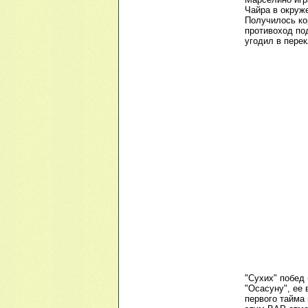
Чайра в окруж
Получилось ко
противоход под
угодил в перек
"Сухих" побед 
"Осасуну", ее 
первого тайма 