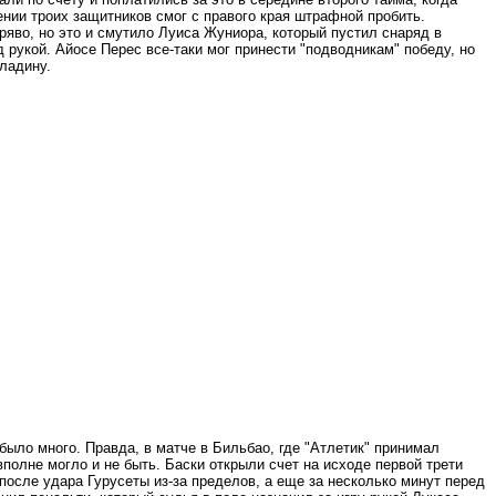
ении троих защитников смог с правого края штрафной пробить.
ряво, но это и смутило Луиса Жуниора, который пустил снаряд в
 рукой. Айосе Перес все-таки мог принести "подводникам" победу, но
ладину.
было много. Правда, в матче в Бильбао, где "Атлетик" принимал
вполне могло и не быть. Баски открыли счет на исходе первой трети
после удара Гурусеты из-за пределов, а еще за несколько минут перед