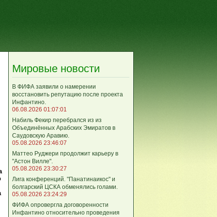
Мировые новости
В ФИФА заявили о намерении
восстановить репутацию после проекта
Инфантино.
06.08.2026 01:07:01
Набиль Фекир перебрался из из
Объединённых Арабских Эмиратов в
Саудовскую Аравию.
05.08.2026 23:46:07
Маттео Руджери продолжит карьеру в
"Астон Вилле".
05.08.2026 23:30:27
а
р
Лига конференций. "Панатинаикос" и
болгарский ЦСКА обменялись голами.
а
05.08.2026 23:24:29
ФИФА опровергла договоренности
Инфантино относительно проведения