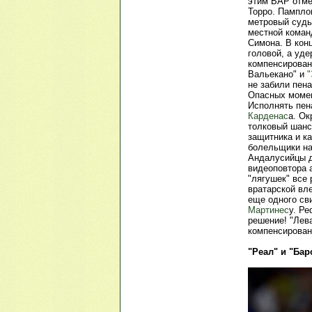
этим ВАР отмен
Торро. Пампло
метровый судье
местной команд
Симона. В кон
головой, а уд
компенсирован
Вальекано" и
"
не забили пен
Опасных момен
Исполнять пена
Карденас
а. Ок
толковый шанс
защитника и к
болельщики н
Андалусийцы д
видеоповтора 
"лягушек" все
вратарской вл
еще одного сви
Мартинес
у. Ре
решение! "Лева
компенсированн
"Реал" и "Бар