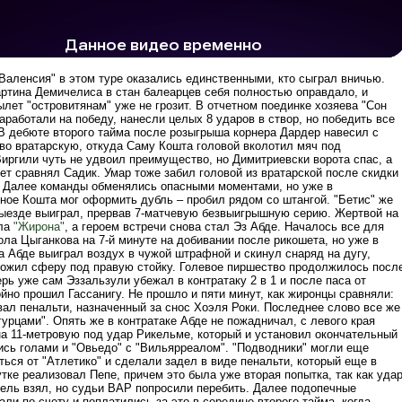
 просмотров
1.5 тыс.
Валенсия" в этом туре оказались единственными, кто сыграл вничью.
ртина Демичелиса в стан балеарцев себя полностью оправдало, и
ылет "островитянам" уже не грозит. В отчетном поединке хозяева "Сон
работали на победу, нанесли целых 8 ударов в створ, но победить все
 В дебюте второго тайма после розыгрыша корнера Дардер навесил с
 во вратарскую, откуда Саму Кошта головой вколотил мяч под
Виргили чуть не удвоил преимущество, но Димитриевски ворота спас, а
ет сравнял Садик. Умар тоже забил головой из вратарской после скидки
. Далее команды обменялись опасными моментами, но уже в
ное Кошта мог оформить дубль – пробил рядом со штангой. "Бетис" же
выезде выиграл, прервав 7-матчевую безвыигрышную серию. Жертвой на
ала
"Жирона"
, а героем встречи снова стал Эз Абде. Началось все для
ола Цыганкова на 7-й минуте на добивании после рикошета, но уже в
а Абде выиграл воздух в чужой штрафной и скинул снаряд на дугу,
ложил сферу под правую стойку. Голевое пиршество продолжилось посл
рь уже сам Эззальзули убежал в контратаку 2 в 1 и после паса от
йно прошил Гассанигу. Не прошло и пяти минут, как жиронцы сравняли:
вал пенальти, назначенный за снос Хоэля Роки. Последнее слово все же
гурцами". Опять же в контратаке Абде не пожадничал, с левого края
а 11-метровую под удар Рикельме, который и установил окончательный
ись голами и "Овьедо" с "Вильярреалом". "Подводники" могли еще
ься от "Атлетико" и сделали задел в виде пенальти, который еще в
тке реализовал Пепе, причем это была уже вторая попытка, так как уда
ель взял, но судьи ВАР попросили перебить. Далее подопечные
ли по счету и поплатились за это в середине второго тайма, когда