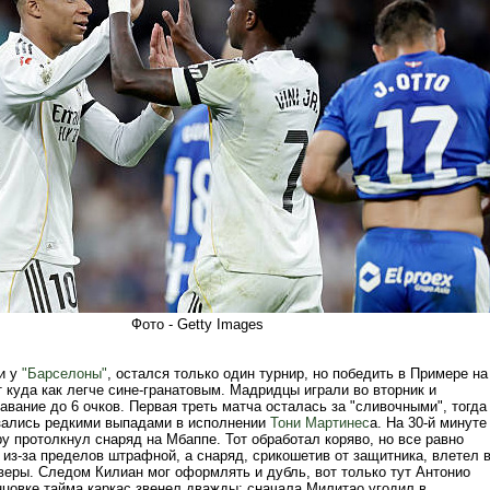
Фото - Getty Images
 и у
"Барселоны"
, остался только один турнир, но победить в Примере на
 куда как легче сине-гранатовым. Мадридцы играли во вторник и
авание до 6 очков. Первая треть матча осталась за "сливочными", тогда
ызались редкими выпадами в исполнении
Тони Мартинес
а. На 30-й минуте
у протолкнул снаряд на Мбаппе. Тот обработал коряво, но все равно
из-за пределов штрафной, а снаряд, срикошетив от защитника, влетел 
веры. Следом Килиан мог оформлять и дубль, вот только тут Антонио
нцовке тайма каркас звенел дважды: сначала Милитао угодил в