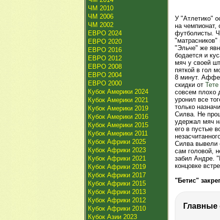
ЧМ 2010
ЧМ 2006
У "Атлетико" о
ЧМ 2002
на чемпионат, 
ЕВРО 2024
футболисты. Ч
"матрасников" 
ЕВРО 2020
"Эльче" же явн
ЕВРО 2016
бодается и ку
ЕВРО 2012
мяч у своей ш
ЕВРО 2008
пяткой в гол 
ЕВРО 2004
8 минут. Аффе
ЕВРО 2000
скидки от
Тете
Кубок Америки 2024
совсем плохо 
уронил все тог
Кубок Америки 2021
только назнач
Кубок Америки 2019
Силва. Не про
Кубок Америки 2016
удержал мяч н
Кубок Америки 2015
его в пустые в
Кубок Америки 2011
незасчитанного
Кубок Африки 2025
Силва вывели 
Кубок Африки 2023
сам головой, н
Кубок Африки 2021
забил Андре. 
концовке встре
Кубок Африки 2019
Кубок Африки 2017
"Бетис" закре
Кубок Африки 2015
Кубок Африки 2013
Кубок Африки 2012
Кубок Африки 2010
Кубок Азии 2023