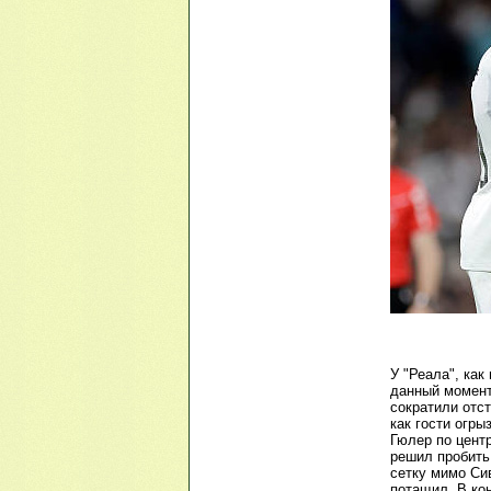
У "Реала", как
данный момент
сократили отст
как гости огр
Гюлер по центр
решил пробить 
сетку мимо Си
потащил. В ко