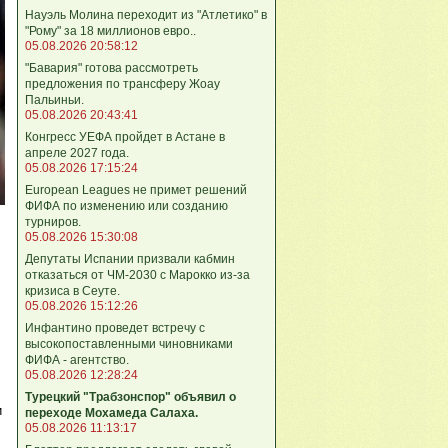
Науэль Молина переходит из "Атлетико" в
"Рому" за 18 миллионов евро..
05.08.2026 20:58:12
"Бавария" готова рассмотреть
предложения по трансферу Жоау
Пальиньи.
05.08.2026 20:43:41
Конгресс УЕФА пройдет в Астане в
апреле 2027 года.
05.08.2026 17:15:24
European Leagues не примет решений
ФИФА по изменению или созданию
турниров.
05.08.2026 15:30:08
Депутаты Испании призвали кабмин
отказаться от ЧМ-2030 с Марокко из-за
кризиса в Сеуте.
05.08.2026 15:12:26
Инфантино проведет встречу с
высокопоставленными чиновниками
ФИФА - агентство.
05.08.2026 12:28:24
Турецкий "Трабзонспор" объявил о
и
переходе Мохамеда Салаха.
05.08.2026 11:13:17