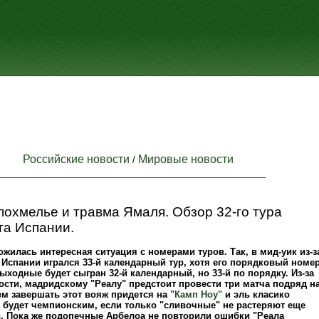
Российские новости
Мировые новости
/
похмелье и травма Ямаля. Обзор 32-го тура
та Испании.
жилась интересная ситуация с номерами туров. Так, в мид-уик из-з
 Испании игрался 33-й календарный тур, хотя его порядковый номе
 выходные будет сыгран 32-й календарный, но 33-й по порядку. Из-за
ности, мадридскому "Реалу" предстоит провести три матча подряд н
ем завершать этот вояж придется на
"Камп Ноу"
и эль класико
 будет чемпионским, если только "сливочные" не растеряют еще
. Пока же подопечные Арбелоа не повторили ошибки "Реала