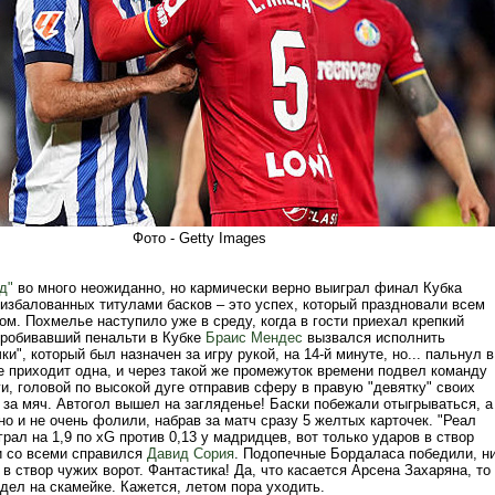
Фото - Getty Images
д"
во много неожиданно, но кармически верно выиграл финал Кубка
еизбалованных титулами басков – это успех, который праздновали всем
м. Похмелье наступило уже в среду, когда в гости приехал крепкий
пробивавший пенальти в Кубке
Браис Мендес
вызвался исполнить
чки", который был назначен за игру рукой, на 14-й минуте, но... пальнул в
е приходит одна, и через такой же промежуток времени подвел команду
и, головой по высокой дуге отправив сферу в правую "девятку" своих
 за мяч. Автогол вышел на загляденье! Баски побежали отыгрываться, а
но и не очень фолили, набрав за матч сразу 5 желтых карточек. "Реал
рал на 1,9 по xG против 0,13 у мадридцев, вот только ударов в створ
 и со всеми справился
Давид Сория
. Подопечные Бордаласа победили, н
 в створ чужих ворот. Фантастика! Да, что касается Арсена Захаряна, то
дел на скамейке. Кажется, летом пора уходить.