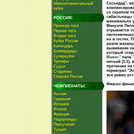
Сосьедад", в
Межконтинентальный
компенсирова
кубок
со скрипом п
себастьянцы 
РОССИЯ:
минимально 
Премьер-лига
Мануэля Пелле
отрывается от
Первая лига
лигочемпионс
Вторая лига
но в гостях. 
Кубок России
разом маханул
Календарь
выживание ож
Бомбардиры
который сохра
Суперкубок
Мамес"
пала
Тренеры
ничьей (1:1), 
претензии на
Судьи
переиграл "Эс
Стадионы
все равно ост
Сборная России
Фиаско финал
ЧЕМПИОНАТЫ:
Англия
Германия
Испания
Италия
Франция
Нидерланды
Португалия
Турция