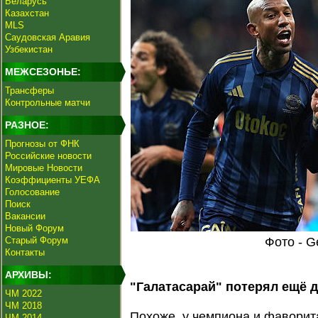
Беларусь
Казахстан
MLS
Саудовская Аравия
Узбекистан
МЕЖСЕЗОНЬЕ:
Трансферы
Контрольные матчи
РАЗНОЕ:
Прогнозы от ФНК
Российские новости
Мировые Новости
Коэффициенты УЕФА
Голосование
Поиск
Вакансии
Новый Форум
Старый Форум
Фото - G
Контакты
АРХИВЫ:
"Галатасарай" потерял ещё д
ЧМ 2022
ЧМ 2018
Похоже, у чемпиона и фаворит
ЧМ 2014