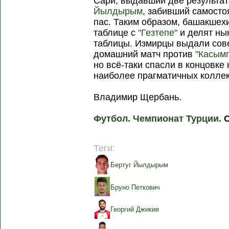
Сари, выдавший две результа
Йылдырым
, забивший самост
пас. Таким образом, башакшех
таблице с
"Гезтепе"
и делят ны
таблицы. Измирцы выдали сов
домашний матч против
"Касым
но всё-таки спасли в концовке 
наиболее прагматичных коллек
Владимир Щербань.
Футбол. Чемпионат Турции.
О
Теги:
Бертуг Йылдырым
Бруно Петкович
Георгий Джикия