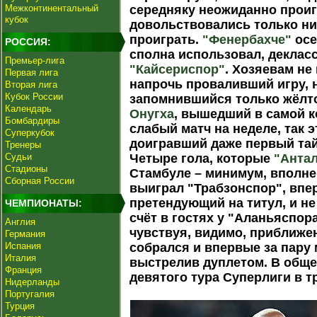
Межконтинентальный
середняку неожиданно проиг
кубок
довольствовались только ни
проиграть.
"Фенербахче"
осе
РОССИЯ:
сполна использовал, деклас
Премьер-лига
"Кайсериспор"
. Хозяевам не
Первая лига
напрочь проваливший игру,
Вторая лига
Кубок России
запомнившийся только жёлто
Календарь
Онугха
, вышедший в самой к
Бомбардиры
слабый матч на неделе, так 
Суперкубок
доигравший даже первый тай
Тренеры
Судьи
Четыре гола, которые
"Анта
Стадионы
Стамбуле – минимум, вполне
Сборная России
выиграл "Трабзонспор", впе
претендующий на титул, и н
ЧЕМПИОНАТЫ:
счёт в гостях у "Аланьяспор
Англия
чувствуя, видимо, приближе
Германия
Испания
собрался и впервые за пару 
Италия
выстрелив дуплетом. В обще
Франция
девятого тура Суперлиги в 
Нидерланды
Португалия
Турция