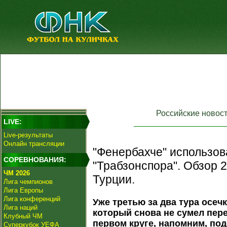
Российские новос
LIVE:
Live-результаты
Онлайн трансляции
"Фенербахче" использов
СОРЕВНОВАНИЯ:
"Трабзонспора". Обзор 
ЧМ 2026
Турции.
Лига чемпионов
Лига Европы
Лига конференций
Уже третью за два тура осеч
Лига наций
который снова не сумел пер
Клубный ЧМ
первом круге, напомним, по
Суперкубок УЕФА