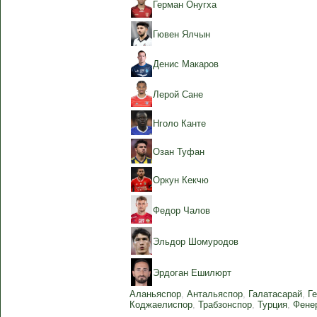
Герман Онугха
Гювен Ялчын
Денис Макаров
Лерой Сане
Нголо Канте
Озан Туфан
Оркун Кекчю
Федор Чалов
Эльдор Шомуродов
Эрдоган Ешилюрт
Аланьяспор
,
Антальяспор
,
Галатасарай
,
Г
Коджаелиспор
,
Трабзонспор
,
Турция
,
Фене