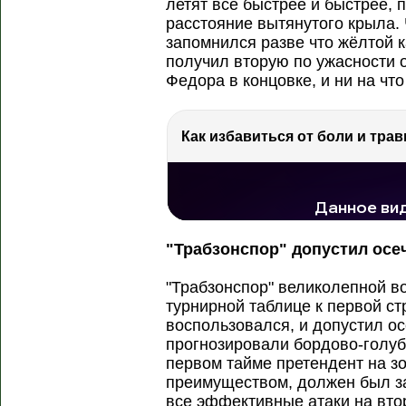
летят всё быстрее и быстрее, 
расстояние вытянутого крыла. 
запомнился разве что жёлтой 
получил вторую по ужасности о
Федора в концовке, и ни на что
Как избавиться от боли и трав
РЕКЛАМА
РЕКЛАМА
77.7 тыс. просмотров
"Трабзонспор" допустил осеч
"Трабзонспор" великолепной в
турнирной таблице к первой ст
воспользовался, и допустил ос
прогнозировали бордово-голуб
первом тайме претендент на 
преимуществом, должен был за
все эффективные атаки на вто