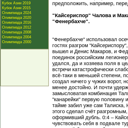
предположить, например, пере
Кубок Азии 2019
Кубок Азии 2015
Олимпиада 2024
"Кайсериспор" Чалова и Мак
Олимпиада 2020
"Фенербахче".
Олимпиада 2016
Олимпиада 2012
Олимпиада 2008
Олимпиада 2004
"Фенербахче" использовал осеч
Олимпиада 2000
гостях разгром "Кайсериспору",
вышел и Денис Макаров, и Фед
поединок российским легионер
удался, да и хозяева поля в 
встречи катастрофически слабо
всё-таки в меньшей степени, п
создал ничего у чужих ворот, 
менее достойно. И почти удер
замысловатая комбинация Тал
"канарейки" первую половину 
тайме забил уже сам Талиска,
этого сделал счёт разгромным,
оформивший дубль. 0:4 – Кайс
чувствовать себя в подвале ту