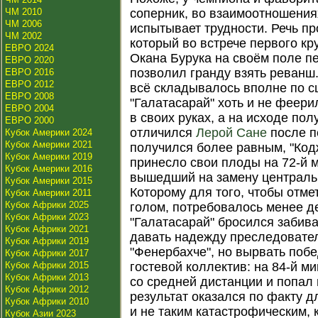
ЧМ 2010
соперник, во взаимоотношения
ЧМ 2006
испытывает трудности. Речь п
ЧМ 2002
который во встрече первого к
ЕВРО 2024
Окана Бурука на своём поле пе
ЕВРО 2020
позволил гранду взять реванш.
ЕВРО 2016
ЕВРО 2012
всё складывалось вполне по с
ЕВРО 2008
"Галатасарай" хоть и не феери
ЕВРО 2004
в своих руках, а на исходе по
ЕВРО 2000
отличился
Лерой Сане
после п
Кубок Америки 2024
Кубок Америки 2021
получился более равным, "Код
Кубок Америки 2019
принесло свои плоды на 72-й м
Кубок Америки 2016
вышедший на замену централ
Кубок Америки 2015
Которому для того, чтобы отме
Кубок Америки 2011
Кубок Африки 2025
голом, потребовалось менее де
Кубок Африки 2023
"Галатасарай" бросился забива
Кубок Африки 2021
давать надежду преследовате
Кубок Африки 2019
"Фенербахче", но вырвать побе
Кубок Африки 2017
Кубок Африки 2015
гостевой коллектив: на 84-й м
Кубок Африки 2013
со средней дистанции и попал 
Кубок Африки 2012
результат оказался по факту 
Кубок Африки 2010
и не таким катастрофическим,
Кубок Азии 2023