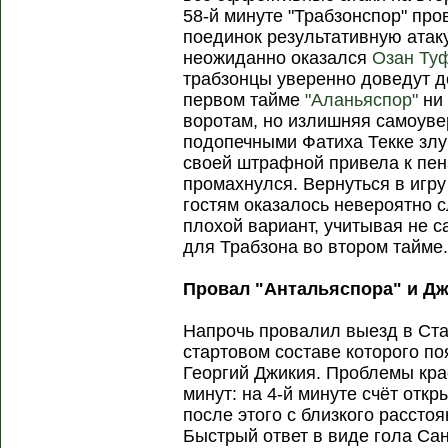
58-й минуте "Трабзонспор" пр
поединок результативную атаку
неожиданно оказался
Озан Ту
трабзонцы уверенно доведут д
первом тайме
"Аланьяспор"
ни 
воротам, но излишняя самоуве
подопечными Фатиха Текке злу
своей штрафной привела к пен
промахнулся. Вернуться в игру
гостям оказалось невероятно с
плохой вариант, учитывая не 
для Трабзона во втором тайме
Провал "Антальяспора" и Дж
Напрочь провалил выезд в Ста
стартовом составе которого п
Георгий Джикия. Проблемы кра
минут: на 4-й минуте счёт отк
после этого с близкого рассто
Быстрый ответ в виде гола Сан