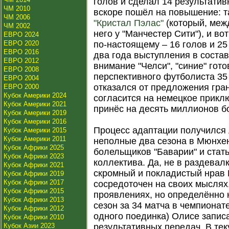
голов и сделал 14 результатив
ЧМ 2010
вскоре пошёл на повышение: 
ЧМ 2006
"Кристал Пэлас"
(который, меж
ЧМ 2002
него у "Манчестер Сити"), и во
ЕВРО 2024
ЕВРО 2020
по-настоящему – 16 голов и 25
ЕВРО 2016
два года выступления в соста
ЕВРО 2012
внимание "Челси", "синие" гот
ЕВРО 2008
перспективного футболиста 35
ЕВРО 2004
отказался от предложения гра
ЕВРО 2000
Кубок Америки 2024
согласится на немецкое приклю
Кубок Америки 2021
принёс на десять миллионов б
Кубок Америки 2019
Кубок Америки 2016
Процесс адаптации получился 
Кубок Америки 2015
Кубок Америки 2011
неполные два сезона в Мюнхен
Кубок Африки 2025
болельщиков "Баварии" и стат
Кубок Африки 2023
коллектива. Да, не в раздевал
Кубок Африки 2021
скромный и покладистый нрав
Кубок Африки 2019
Кубок Африки 2017
сосредоточен на своих мыслях
Кубок Африки 2015
проявлениях, но определённо 
Кубок Африки 2013
сезон за 34 матча в чемпионат
Кубок Африки 2012
одного поединка) Олисе записа
Кубок Африки 2010
Кубок Азии 2023
результативных передач. В те