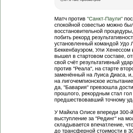
Матч против
"Санкт-Паули"
пос
спокойной совестью можно был
восстановительной процедуры,
побить рекорд результативност
установленный командой Удо 
Беккенбауэром, Ули Хенессом
вышел в стартовом составе, от
свой счёт результативный удар 
против "Реала", на старте вто
заменённый на Луиса Диаса, и,
на лигочемпионское испытание
да, "Бавария" превзошла дос
прошлого, рекордным стал гол
предшествовавший точному уд
У Майкла Олисе впереди 300-й 
выступление за "Рединг" на м
складывается впечатление, что
до трансферной стоимости в 3