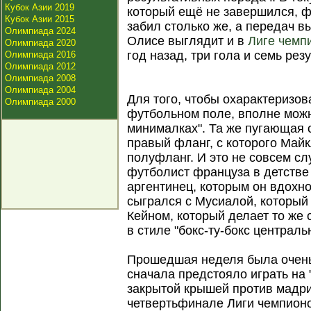
Кубок Азии 2019
который ещё не завершился, ф
Кубок Азии 2015
забил столько же, а передач в
Олимпиада 2024
Олисе выглядит и в
Лиге чемп
Олимпиада 2020
год назад, три гола и семь рез
Олимпиада 2016
Олимпиада 2012
Олимпиада 2008
Олимпиада 2004
Для того, чтобы охарактеризов
Олимпиада 2000
футбольном поле, вполне можн
минималках". Та же пугающая с
правый фланг, с которого Май
полуфланг. И это не совсем с
футболист француза в детстве
аргентинец, которым он вдохн
сыгрался с Мусиалой, который 
Кейном, который делает то же 
в стиле "бокс-ту-бокс централ
Прошедшая неделя была очень
сначала предстояло играть на 
закрытой крышей против мадри
четвертьфинале Лиги чемпионо