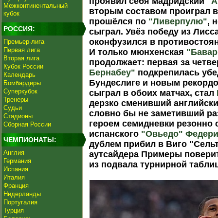
проявил себя мадридский
"А
Межконтинентальный
вторым составом проиграл в
кубок
прошёлся по
"Ливерпулю"
, 
РОССИЯ:
сыграл. Увёз победу из Лисс
оконфузился в противостоя
Премьер-лига
Первая лига
И только мюнхенская
"Бавар
Вторая лига
продолжает: первая за четве
Кубок России
Бернабеу"
подкрепилась убе
Календарь
Бундеслиге и новым рекордом
Бомбардиры
Суперкубок
сыграл в обоих матчах, стал
Тренеры
дерзко сменивший английски
Судьи
словно бы не заметивший р
Стадионы
героем семидневки резонно 
Сборная России
испанского
"Овьедо"
Федери
ЧЕМПИОНАТЫ:
дублем прибил в Виго "Сель
Англия
аутсайдера Примеры поверит
Германия
из подвала турнирной табли
Испания
Италия
Франция
Нидерланды
Португалия
Турция