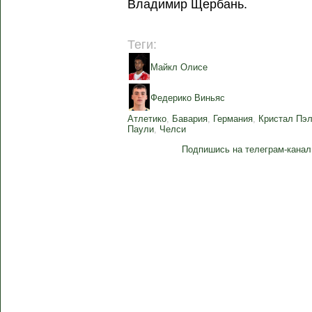
Владимир Щербань.
Теги:
Майкл Олисе
Федерико Виньяс
Атлетико
,
Бавария
,
Германия
,
Кристал Пэ
Паули
,
Челси
Подпишись на телеграм-канал