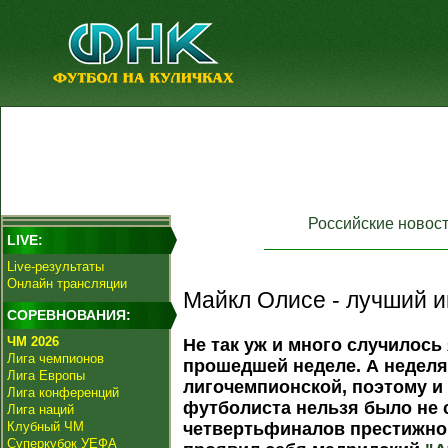
Российские новос
LIVE:
Live-результаты
Онлайн трансляции
Майкл Олисе - лучший и
СОРЕВНОВАНИЯ:
ЧМ 2026
Не так уж и много случилос
Лига чемпионов
прошедшей неделе. А неделя
Лига Европы
лигочемпионской, поэтому и
Лига конференций
футболиста нельзя было не 
Лига наций
Клубный ЧМ
четвертьфиналов престижног
Суперкубок УЕФА