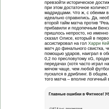
превзойти историческое дости
при этом достаточное количест
мадридцами. Что ж, с обеими 
идеально справились. Да, нео
второй тайм матча против "Реа
прибавили и подопечным Венс
пришлось непросто, но именно
сказал Олисе, который в перво
ассистировал на гол
Харри Ке
матч до финального свистка, 
помощью ударов, наиграл в о
0,2 по пресловутому xG, прод
передачах (хотя часто играл на
мячом чаще, чем любой футбол
пускался в дриблинг. В общем
того матча – вполне логичный 
РЕКЛАМА
РЕКЛАМА
87.8 тыс. просмотров