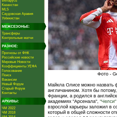
Беларусь
Казахстан
MLS
Саудовская Аравия
Узбекистан
МЕЖСЕЗОНЬЕ:
Трансферы
Контрольные матчи
РАЗНОЕ:
Прогнозы от ФНК
Российские новости
Мировые Новости
Коэффициенты УЕФА
Голосование
Фото - G
Поиск
Вакансии
Новый Форум
Майкла Олисе можно назвать 
Старый Форум
англичанином. Хотя бы потому,
Контакты
Франции, а родился в английс
академиях "Арсенала",
"Челси"
АРХИВЫ:
взрослой карьеры заложил в со
ЧМ 2022
который в общей сложности от
ЧМ 2018
ЧМ 2014