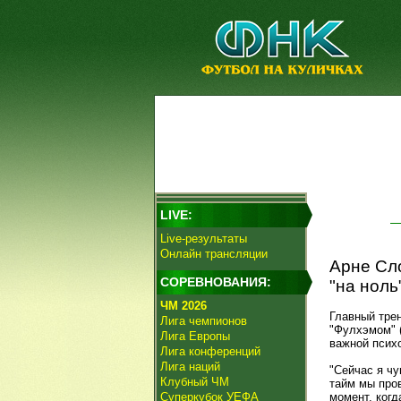
LIVE:
Live-результаты
Онлайн трансляции
Арне Сло
СОРЕВНОВАНИЯ:
"на ноль
ЧМ 2026
Главный тре
Лига чемпионов
"Фулхэмом" (
Лига Европы
важной псих
Лига конференций
Лига наций
"Сейчас я чу
Клубный ЧМ
тайм мы пров
Суперкубок УЕФА
момент, когд