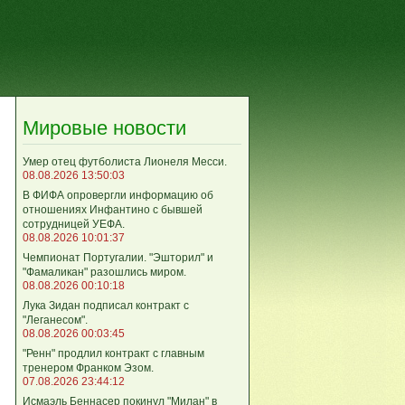
Мировые новости
Умер отец футболиста Лионеля Месси.
08.08.2026 13:50:03
В ФИФА опровергли информацию об
отношениях Инфантино с бывшей
сотрудницей УЕФА.
08.08.2026 10:01:37
Чемпионат Португалии. "Эшторил" и
"Фамаликан" разошлись миром.
08.08.2026 00:10:18
Лука Зидан подписал контракт с
"Леганесом".
08.08.2026 00:03:45
"Ренн" продлил контракт с главным
тренером Франком Эзом.
07.08.2026 23:44:12
Исмаэль Беннасер покинул "Милан" в