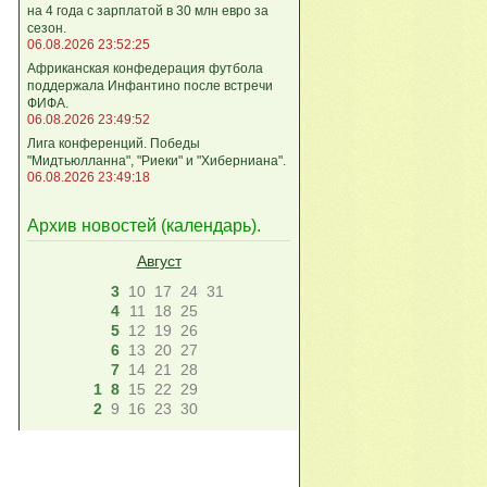
на 4 года с зарплатой в 30 млн евро за
сезон.
06.08.2026 23:52:25
Африканская конфедерация футбола
поддержала Инфантино после встречи
ФИФА.
06.08.2026 23:49:52
Лига кoнференций. Победы
"Мидтьюлланна", "Риеки" и "Хиберниана".
06.08.2026 23:49:18
Архив новостей (
календарь
).
Август
3
10
17
24
31
4
11
18
25
5
12
19
26
6
13
20
27
7
14
21
28
1
8
15
22
29
2
9
16
23
30