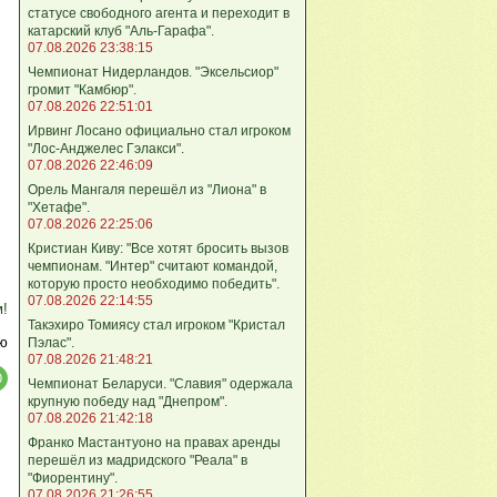
статусе свободного агента и переходит в
катарский клуб "Аль-Гарафа".
07.08.2026 23:38:15
Чемпионат Нидерландов. "Эксельсиор"
громит "Камбюр".
07.08.2026 22:51:01
Ирвинг Лосано официально стал игроком
"Лос-Анджелес Гэлакси".
07.08.2026 22:46:09
Орель Мангаля перешёл из "Лиона" в
"Хетафе".
07.08.2026 22:25:06
Кристиан Киву: "Все хотят бросить вызов
чемпионам. "Интер" считают командой,
которую просто необходимо победить".
07.08.2026 22:14:55
м!
Такэхиро Томиясу стал игроком "Кристал
ю
Пэлас".
07.08.2026 21:48:21
Чемпионат Беларуси. "Славия" одержала
крупную победу над "Днепром".
07.08.2026 21:42:18
Франко Мастантуоно на правах аренды
перешёл из мадридского "Реала" в
"Фиорентину".
07.08.2026 21:26:55