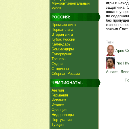
игры и наход
Межконтинентальный
защитника. С
кубок
вполне увере
по содержан
РОССИЯ:
без пропущен
Премьер-лига
жизненно не
заявил Слот 
Первая лига
Вторая лига
Кубок России
Теги:
Календарь
Бомбардиры
Арне С
Суперкубок
Тренеры
Рио Нг
Судьи
Стадионы
Англия
,
Лив
Сборная России
По
ЧЕМПИОНАТЫ:
Англия
Германия
Испания
Италия
Франция
Нидерланды
Португалия
Турция