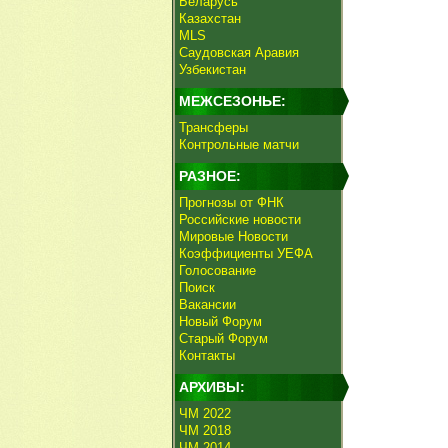
Беларусь
Казахстан
MLS
Саудовская Аравия
Узбекистан
МЕЖСЕЗОНЬЕ:
Трансферы
Контрольные матчи
РАЗНОЕ:
Прогнозы от ФНК
Российские новости
Мировые Новости
Коэффициенты УЕФА
Голосование
Поиск
Вакансии
Новый Форум
Старый Форум
Контакты
АРХИВЫ:
ЧМ 2022
ЧМ 2018
ЧМ 2014