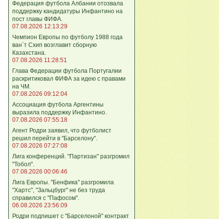
Федерация футбола Албании отозвала
поддержку кандидатуры Инфантино на
пост главы ФИФА.
07.08.2026 12:13:29
Чемпион Европы по футболу 1988 года
ван`т Схип возглавит сборную
Казахстана.
07.08.2026 11:28:51
Глава Федерации футбола Португалии
раскритиковал ФИФА за идею с правами
на ЧМ.
07.08.2026 09:12:04
Ассоциация футбола Аргентины
выразила поддержку Инфантино.
07.08.2026 07:55:18
Агент Родри заявил, что футболист
решил перейти в "Барселону".
07.08.2026 07:27:08
Лига кoнференций. "Партизан" разгромил
"Тобол".
07.08.2026 00:06:46
Лига Европы. "Бенфика" разгромила
"Хартс", "Зальцбург" не без труда
справился с "Пафосом".
06.08.2026 23:56:09
Родри подпишет с "Барселоной" контракт