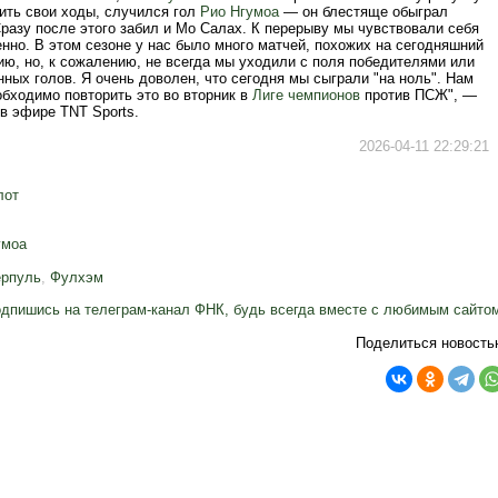
ить свои ходы, случился гол
Рио Нгумоа
— он блестяще обыграл
разу после этого забил и Мо Салах. К перерыву мы чувствовали себя
нно. В этом сезоне у нас было много матчей, похожих на сегодняшний
ию, но, к сожалению, не всегда мы уходили с поля победителями или
ных голов. Я очень доволен, что сегодня мы сыграли "на ноль". Нам
обходимо повторить это во вторник в
Лиге чемпионов
против ПСЖ", —
в эфире TNT Sports.
2026-04-11 22:29:21
лот
умоа
ерпуль
,
Фулхэм
дпишись на телеграм-канал ФНК, будь всегда вместе с любимым сайто
Поделиться новость