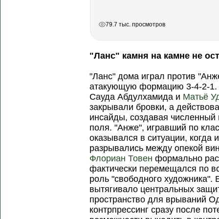
РЕКЛАМА
РЕКЛАМА
РЕКЛАМА
79.7 тыс. просмотров
"Ланс" камня на камне не ос
"Ланс" дома играл против "Анж
атакующую формацию 3-4-2-1.
Сауда Абдулхамида и
Матьё У
закрывали бровки, а действов
инсайды, создавая численный 
поля. "Анже", игравший по кла
оказывался в ситуации, когда 
разрывались между опекой ви
Флориан Товен
формально рас
фактически перемещался по вс
роль "свободного художника". 
вытягивало центральных защит
пространство для врываний Од
контрпрессинг сразу после пот