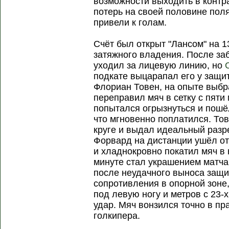
возможности выходить в контра
потерь на своей половине поля
привели к голам.
Счёт был открыт "Лансом" на 1
затяжного владения. После за
уходил за лицевую линию, но
подкате выцарапал его у защит
Флориан Товен, на опыте выбр
переправил мяч в сетку с пяти 
попытался огрызнуться и пошё
что мгновенно поплатился. То
круге и выдал идеальный разр
Форвард на дистанции ушёл от
и хладнокровно покатил мяч в 
минуте стал украшением матч
после неудачного выноса защи
сопротивления в опорной зоне
под левую ногу и метров с 23
удар. Мяч вонзился точно в пр
голкипера.