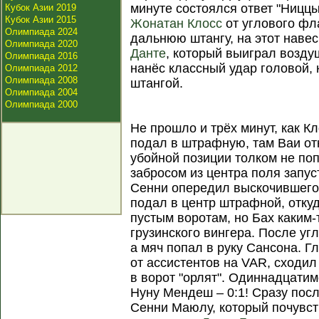
минуте состоялся ответ "Ниццы
Кубок Азии 2019
Кубок Азии 2015
Жонатан Клосс
от углового фл
Олимпиада 2024
дальнюю штангу, на этот наве
Олимпиада 2020
Данте
, который выиграл возду
Олимпиада 2016
нанёс классный удар головой, 
Олимпиада 2012
Олимпиада 2008
штангой.
Олимпиада 2004
Олимпиада 2000
Не прошло и трёх минут, как К
подал в штрафную, там Ваи отк
убойной позиции толком не попа
забросом из центра поля запу
Сенни опередил выскочившего
подал в центр штрафной, отку
пустым воротам, но Бах каким-
грузинского вингера. После уг
а мяч попал в руку Сансона. Г
от ассистентов на VAR, сходил
в ворот "орлят". Одиннадцати
Нуну Мендеш – 0:1! Сразу пос
Сенни Маюлу, который почувст