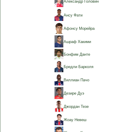
Александр Головин
Ансу Фати
Афонсу Морейра
Ашраф Хакими
Бонфим Данте
Бредли Барколя
Виллиан Пачо
Дезире Дуэ
Джордан Тезе
Жоау Невеш