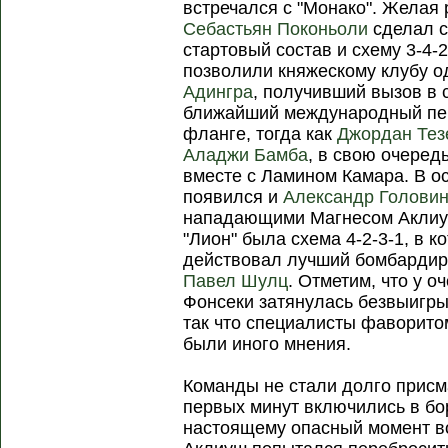
встречался с "Монако". Желая 
Себастьян Поконьоли
сделал с
стартовый состав и схему 3-4-
позволили княжескому клубу 
Адингра
, получивший вызов в 
ближайший международный пе
фланге, тогда как
Джордан Тез
Аладжи Бамба
, в свою очеред
вместе с Ламином Камара. В о
появился и
Александр Голови
нападающими Магнесом Аклиу
"Лион" была схема 4-2-3-1, в к
действовал лучший бомбардир
Павел Шулц
. Отметим, что у 
Фонсеки затянулась безвыигры
так что специалисты фаворитом
были иного мнения.
Команды не стали долго присма
первых минут включились в бо
настоящему опасный момент во