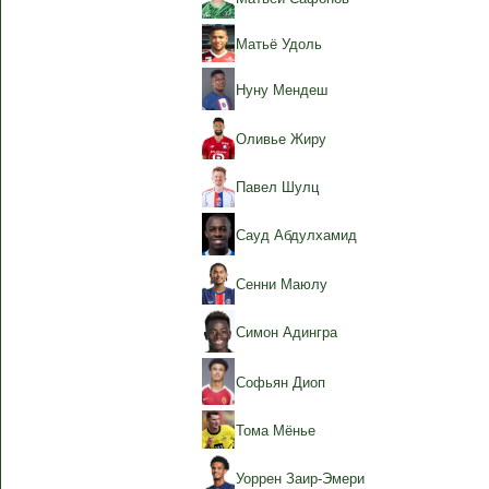
Матьё Удоль
Нуну Мендеш
Оливье Жиру
Павел Шулц
Сауд Абдулхамид
Сенни Маюлу
Симон Адингра
Софьян Диоп
Тома Мёнье
Уоррен Заир-Эмери