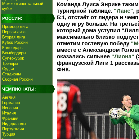
Межконтинентальный
Команда Луиса Энрике таким
кубок
турнирной таблице.
"Ланс"
,
5:1, отстаёт от лидера и чем
РОССИЯ:
одну игру больше. На третье
Премьер-лига
который дома уступил "Лиллю
Первая лига
максимально близко подпусти
Вторая лига
Кубок России
отметим гостевую победу
"М
Календарь
вместе с Александром Голов
Бомбардиры
оказались сильнее
"Лиона"
(
Суперкубок
французской Лиги 1 рассказ
Тренеры
Судьи
ФНК.
Стадионы
Сборная России
ЧЕМПИОНАТЫ:
Англия
Германия
Испания
Италия
Франция
Нидерланды
Португалия
Турция