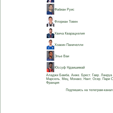
Фабиан Руис
Флориан Товен
Хвича Кварацхелия
Хоакин Паничелли
Элье Ваи
Юссуф Ндаишимай
Аладжи Бамба
,
Анже
,
Брест
,
Гавр
,
Ланруа
Марсель
,
Мец
,
Монако
,
Нант
,
Осер
,
Пари 
Франция
Подпишись на телеграм-канал