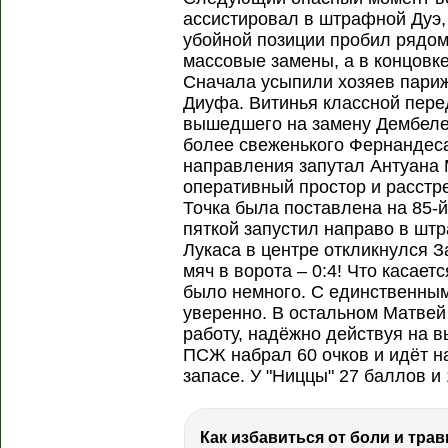
ассистировал в штрафной Дуэ, 
убойной позиции пробил рядом
массовые замены, а в концовк
Сначала усыпили хозяев париж
Диуфа. Витинья классной пер
вышедшего на замену Дембеле,
более свеженького Фернандеса
направления запутал Антуана
оперативный простор и расстре
Точка была поставлена на 85-
пяткой запустил направо в шт
Лукаса в центре откликнулся 
мяч в ворота – 0:4! Что касает
было немного. С единственным
уверенно. В остальном Матвей
работу, надёжно действуя на в
ПСЖ набрал 60 очков и идёт на
запасе. У "Ниццы" 27 баллов и 
Как избавиться от боли и трав