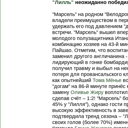
"Лилль"
неожиданно победил
"Марсель" на родном "Велодро
владели преимуществом в перв
удержать его под давлением "
встречи. "Марсель" вышел впе
молодого полузащитника Итан
комбинацию хозяев на 43-й ми
Пайшао. Отметим, что воспитан
заменил другого англичанина 
лидирующий в гонке бомбарди
получил травму и выбыл на н
потеря для провансальского кл
как опытнейший
Тома Мёнье
во
"догам" на 86-й минуте принё
замену
Оливье Жиру
воплотил 
сделав счёт – 1:2! "Марсель" 
45% у "Лилля"), однако гости
высокую эффективность в зав
подтвердила тренд сезона – "
своих голов (более 70%) именн