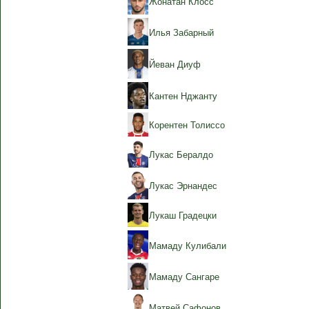
Жонатан Клосс
Илья Забарный
Йеван Диуф
Кантен Нджанту
Корентен Толиссо
Лукас Бералдо
Лукас Эрнандес
Лукаш Градецки
Мамаду Кулибали
Мамаду Сангаре
Матвей Сафонов