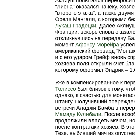
Аклиуш попытался перебросить
"Лиона" оказался начеку. Хозя
"второго этажа", а также двум
Ореля Мангаля, с которыми бе
Лукаш Градецки
. Далее Аклиу
Франции, вскоре снова оказал
откликнувшись на передачу Ба
момент
Афонсу Морейра
успел
американский форвард "Монако
и с его ударом Грейф вновь с
хозяева поля открыли счет бла
которому оформил Эндрик – 1:
Уже в компенсированное к пе
Толиссо
был близок к тому, что
однако, к счастью для монегас
штангу. Получивший поврежде
встречи Аладжи Бамба в перер
Мамаду Кулибали
. После возо
продолжили владеть мячом, но
после контратаки хозяев. В эт
Тезе, выбивший мяч из опусте