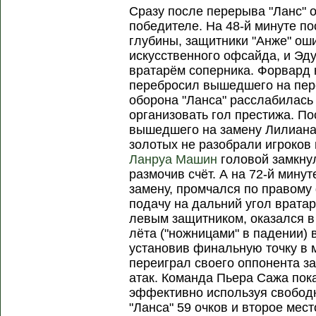
Сразу после перерыва "Ланс" 
победителе. На 48-й минуте по
глубины, защитники "Анже" ош
искусственного офсайда, и Эд
вратарём соперника. Форвард 
перебросил вышедшего на пере
оборона "Ланса" расслабилась
организовать гол престижа. По
вышедшего на замену Лилиана
золотых не разобрали игроков
Ланруа Машин
головой замкнул
размочив счёт. А на 72-й мину
замену, промчался по правому
подачу на дальний угол вратар
левым защитником, оказался в
лёта ("ножницами" в падении) 
установив финальную точку в м
переиграл своего оппонента з
атак. Команда Пьера Сажа пок
эффективно используя свободн
"Ланса" 59 очков и второе мест