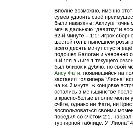
Вполне возможно, именно этот
сумев удвоить своё преимущест
были наказаны: Аклиуш точны
мяч в дальнюю "девятку" и вос
62-й минуте – 1:1! Игрок сбор
шестой гол в нынешнем розыг
всего десять минут спустя ещё
подошел Балоган и уверенно от
9-й гол в Лиге 1 текущего сезо
был близок к дублю, но свой м
Ансу Фати
, появившийся на по
заставил голкипера "Лиона" вс
на 84-й мнуте. В концовке вст
остались в меньшинстве после
а красно-белые вполне могли 
счёте, однако ни Фати, ни Кри
воспользоваться своими момент
победил со счётом 2:1, набрал 
турнирной таблице. У "Лиона" 4