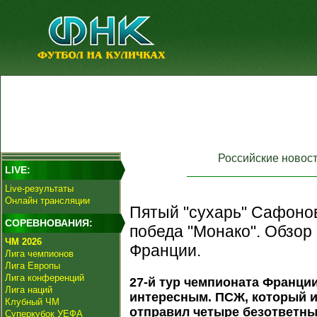
Российские новос
LIVE:
Live-результаты
Онлайн трансляции
Пятый "сухарь" Сафоно
СОРЕВНОВАНИЯ:
победа "Монако". Обзор
ЧМ 2026
Франции.
Лига чемпионов
Лига Европы
Лига конференций
27-й тур чемпионата Франци
Лига наций
интересным. ПСЖ, который им
Клубный ЧМ
отправил четыре безответны
Суперкубок УЕФА