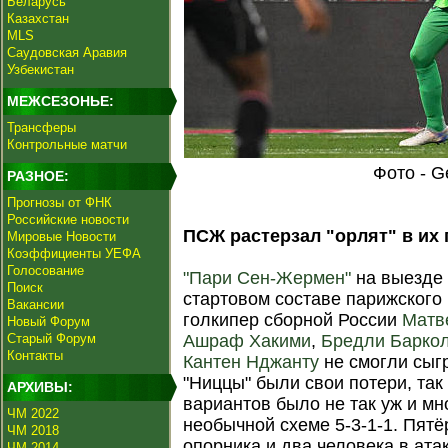
Беларусь
Казахстан
MLS
Саудовская Аравия
Узбекистан
МЕЖСЕЗОНЬЕ:
Трансферы
Контрольные матчи
Фото - G
РАЗНОЕ:
Прогнозы от ФНК
Российские новости
ПСЖ растерзал "орлят" в их 
Мировые Новости
Коэффициенты УЕФА
Голосование
"Пари Сен-Жермен"
на выезде 
Поиск
стартовом составе парижского
Вакансии
голкипер сборной России
Матв
Новый Форум
Старый Форум
Ашраф Хакими
,
Бредли Барко
Контакты
Кантен Нджанту
не смогли сыг
"Ниццы" были свои потери, так
АРХИВЫ:
вариантов было не так уж и мн
ЧМ 2022
необычной схеме 5-3-1-1. Пятё
ЧМ 2018
опорника и два человека в ата
ЧМ 2014