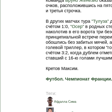
Команда
Бруно Женезио
оказа
очков, расположившись на пят
и третья строчка.
В других матчах тура
"Тулуза"
д
счётом 1:0,
"Осер"
в родных сте
наколотив в его ворота три бе
принципиальной встрече пере
обошлись без забитых мячей, 
голевой триллер, в котором "г
счётом 3:2, когда дублем отме
ставший с 16-ю голами лучшим
Кретов Максим.
Футбол. Чемпионат Франции
Теги:
Абдалла Сима