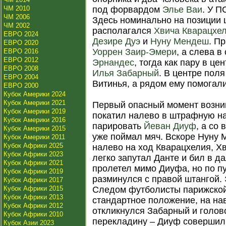
ЧМ 2010
под форвардом
Элье Ваи
. У П
ЧМ 2006
Здесь номинально на позиции
ЧМ 2002
располагался
Хвича Кварацхе
ЕВРО 2024
Дезире Дуэ
и
Нуну Мендеш
. П
ЕВРО 2020
Уоррен Заир-Эмери
, а слева 
ЕВРО 2016
ЕВРО 2012
Эрнандес
, тогда как пару в ц
ЕВРО 2008
Илья Забарный
. В центре пол
ЕВРО 2004
Витинья, а рядом ему помогал
ЕВРО 2000
Кубок Америки 2024
Кубок Америки 2021
Первый опасный момент возник
Кубок Америки 2019
покатил налево в штрафную на
Кубок Америки 2016
парировать
Йеван Диуф
, а со
Кубок Америки 2015
уже поймал мяч. Вскоре Нуну 
Кубок Америки 2011
Кубок Африки 2025
налево на ход Кварацхелия, Х
Кубок Африки 2023
легко запутал Данте и бил в д
Кубок Африки 2021
пролетел мимо Диуфа, но по п
Кубок Африки 2019
разминулся с правой штангой.
Кубок Африки 2017
Кубок Африки 2015
Следом футболисты парижской
Кубок Африки 2013
стандартное положение, на на
Кубок Африки 2012
откликнулся Забарный и голово
Кубок Африки 2010
перекладину – Диуф совершил 
Кубок Азии 2023