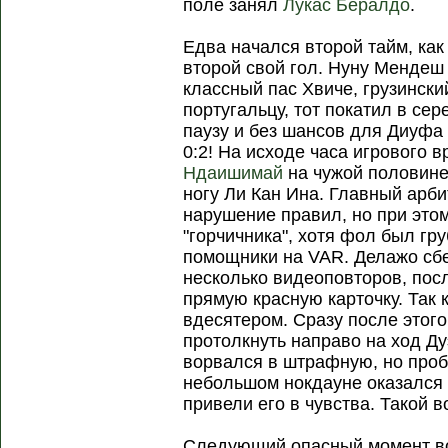
поле занял
Лукас Бералдо
.
Едва начался второй тайм, ка
второй свой гол. Нуну Мендеш
классный пас Хвиче, грузинск
португальцу, тот покатил в се
паузу и без шансов для Диуфа
0:2! На исходе часа игрового 
Ндаишимай
на чужой половине
ногу Ли Кан Ина. Главный арб
нарушение правил, но при это
"горчичника", хотя фол был г
помощники на VAR. Делажо сбе
несколько видеоповторов, посл
прямую красную карточку. Так
вдесятером. Сразу после этог
протолкнуть направо на ход Ду
ворвался в штрафную, но проб
небольшом нокдауне оказался 
привели его в чувства. Такой 
Следующий опасный момент воз