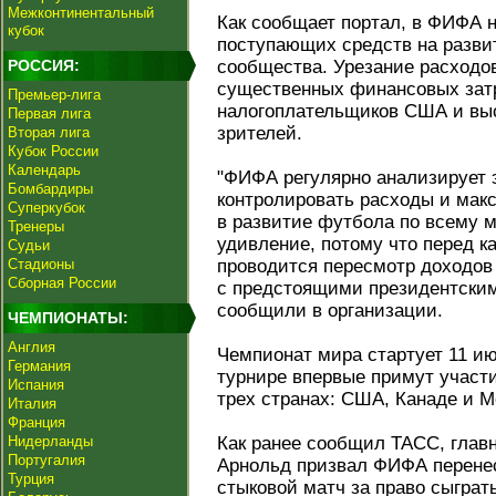
Межконтинентальный
Как сообщает портал, в ФИФА 
кубок
поступающих средств на разви
РОССИЯ:
сообщества. Урезание расходо
существенных финансовых затр
Премьер-лига
налогоплательщиков США и выс
Первая лига
зрителей.
Вторая лига
Кубок России
Календарь
"ФИФА регулярно анализирует 
Бомбардиры
контролировать расходы и мак
Суперкубок
в развитие футбола по всему м
Тренеры
удивление, потому что перед 
Судьи
Стадионы
проводится пересмотр доходов 
Сборная России
с предстоящими президентским
сообщили в организации.
ЧЕМПИОНАТЫ:
Англия
Чемпионат мира стартует 11 ию
Германия
турнире впервые примут участие
Испания
трех странах: США, Канаде и М
Италия
Франция
Нидерланды
Как ранее сообщил ТАСС, глав
Португалия
Арнольд призвал ФИФА перене
Турция
стыковой матч за право сыграт