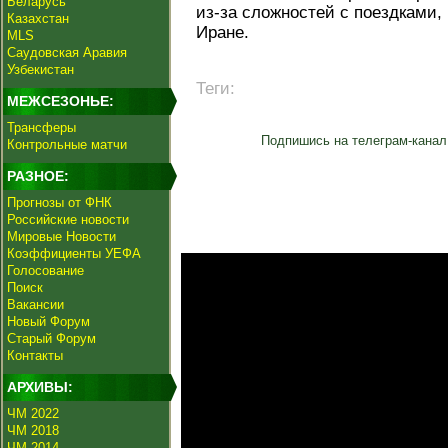
Беларусь
из-за сложностей с поездками,
Казахстан
Иране.
MLS
Саудовская Аравия
Узбекистан
Теги:
МЕЖСЕЗОНЬЕ:
Трансферы
Подпишись на телеграм-канал
Контрольные матчи
РАЗНОЕ:
Прогнозы от ФНК
Российские новости
Мировые Новости
Коэффициенты УЕФА
Голосование
Поиск
Вакансии
Новый Форум
Старый Форум
Контакты
АРХИВЫ:
ЧМ 2022
ЧМ 2018
ЧМ 2014