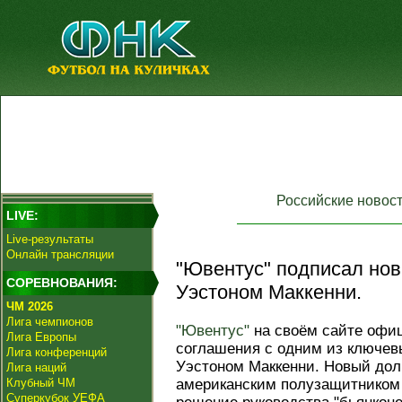
Российские новос
LIVE:
Live-результаты
Онлайн трансляции
"Ювентус" подписал нов
СОРЕВНОВАНИЯ:
Уэстоном Маккенни.
ЧМ 2026
Лига чемпионов
"Ювентус"
на своём сайте офи
Лига Европы
соглашения с одним из ключев
Лига конференций
Уэстоном Маккенни. Новый долг
Лига наций
Клубный ЧМ
американским полузащитником р
Суперкубок УЕФА