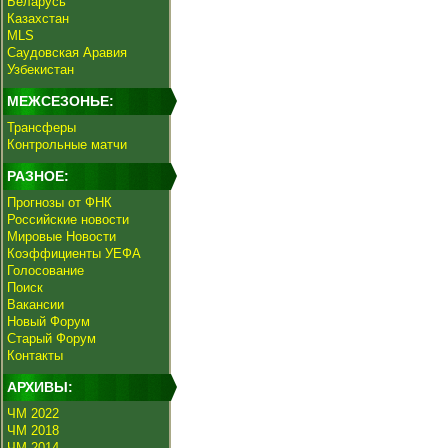
Беларусь
Казахстан
MLS
Саудовская Аравия
Узбекистан
МЕЖСЕЗОНЬЕ:
Трансферы
Контрольные матчи
РАЗНОЕ:
Прогнозы от ФНК
Российские новости
Мировые Новости
Коэффициенты УЕФА
Голосование
Поиск
Вакансии
Новый Форум
Старый Форум
Контакты
АРХИВЫ:
ЧМ 2022
ЧМ 2018
ЧМ 2014