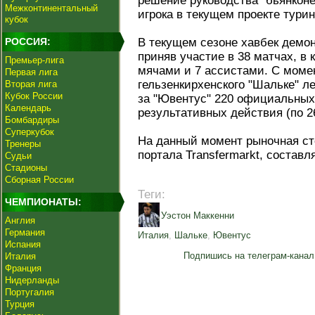
решение руководства "бьянконе
Межконтинентальный
игрока в текущем проекте турин
кубок
РОССИЯ:
В текущем сезоне хавбек демо
приняв участие в 38 матчах, в
Премьер-лига
мячами и 7 ассистами. С моме
Первая лига
гельзенкирхенского "Шальке" л
Вторая лига
Кубок России
за "Ювентус" 220 официальных 
Календарь
результативных действия (по 26
Бомбардиры
Суперкубок
На данный момент рыночная ст
Тренеры
портала Transfermarkt, составл
Судьи
Стадионы
Сборная России
Теги:
ЧЕМПИОНАТЫ:
Уэстон Маккенни
Англия
Германия
Италия
,
Шальке
,
Ювентус
Испания
Подпишись на телеграм-канал
Италия
Франция
Нидерланды
Португалия
Турция