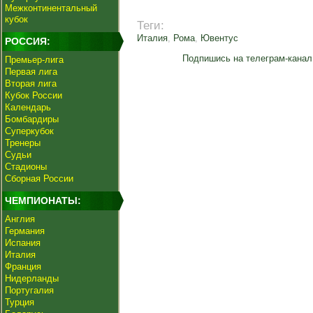
Межконтинентальный
кубок
Теги:
Италия
,
Рома
,
Ювентус
РОССИЯ:
Подпишись на телеграм-канал
Премьер-лига
Первая лига
Вторая лига
Кубок России
Календарь
Бомбардиры
Суперкубок
Тренеры
Судьи
Стадионы
Сборная России
ЧЕМПИОНАТЫ:
Англия
Германия
Испания
Италия
Франция
Нидерланды
Португалия
Турция