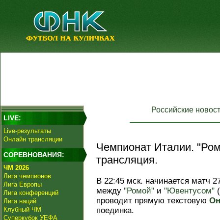
Российские новос
LIVE:
Live-результаты
Онлайн трансляции
Чемпионат Италии. "Ром
СОРЕВНОВАНИЯ:
трансляция.
ЧМ 2026
Лига чемпионов
В 22:45 мск. начинается матч 2
Лига Европы
между
"Ромой"
и
"Ювентусом"
(
Лига конференций
проводит прямую текстовую
Он
Лига наций
Клубный ЧМ
поединка.
Суперкубок УЕФА