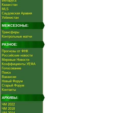
Беларусь
Казахстан
MLS
Саудовская Аравия
Узбекистан
МЕЖСЕЗОНЬЕ:
Трансферы
Контрольные матчи
РАЗНОЕ:
Прогнозы от ФНК
Российские новости
Мировые Новости
Коэффициенты УЕФА
Голосование
Поиск
Вакансии
Новый Форум
Старый Форум
Контакты
АРХИВЫ:
ЧМ 2022
ЧМ 2018
ЧМ 2014