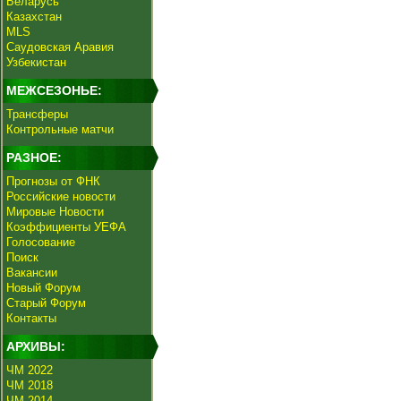
Беларусь
Казахстан
MLS
Саудовская Аравия
Узбекистан
МЕЖСЕЗОНЬЕ:
Трансферы
Контрольные матчи
РАЗНОЕ:
Прогнозы от ФНК
Российские новости
Мировые Новости
Коэффициенты УЕФА
Голосование
Поиск
Вакансии
Новый Форум
Старый Форум
Контакты
АРХИВЫ:
ЧМ 2022
ЧМ 2018
ЧМ 2014