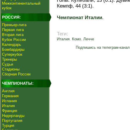
Голы: Кулибали, 13 (0:1). Дувика
Межконтинентальный
Кемпф, 44 (3:1).
кубок
РОССИЯ:
Чемпионат Италии
.
Премьер-лига
Первая лига
Теги:
Вторая лига
Италия
,
Комо
,
Лечче
Кубок России
Календарь
Подпишись на телеграм-канал
Бомбардиры
Суперкубок
Тренеры
Судьи
Стадионы
Сборная России
ЧЕМПИОНАТЫ:
Англия
Германия
Испания
Италия
Франция
Нидерланды
Португалия
Турция