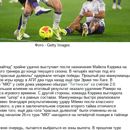
Фото - Getty Images
айтед" крайне удачно выступает после назначения Майкла Кэррика на
го тренера до конца текущего сезона. В четырёх матчах под его
"красные дьяволы" одержали четыре победы. Прошлый раз манкунианцы
е игры кряду в АПЛ два года назад ещё при Эрике тен Хаге. В
 "МЮ" у себя дома уверенно обыграл
"Тоттенхэм"
со счётом 2:0.
ольшое влияние на итоговый результат оказало удаление Ромеро на
са игрового времени. С другой стороны, команда Кэррика выглядела
нее "шпор" и в равных составах. Манкунианцы быстро реализовали
евес благодаря результативному удару Мбемо после классного
ового, а уже в заключительном отрезке второго тайма отличился
оме того, ещё два гола "красных дьяволов" были отменены из-за
ед началом 26-го тура "МЮ" находился на четвёртой позиции в таблице
 свою очередь, пытается выбраться из зоны вылета. В прошлом туре