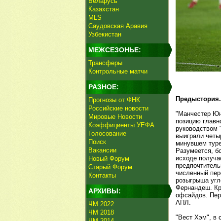
Беларусь
Казахстан
MLS
Саудовская Аравия
Узбекистан
МЕЖСЕЗОНЬЕ:
Трансферы
Контрольные матчи
РАЗНОЕ:
Предыстория.
Прогнозы от ФНК
Российские новости
"Манчестер Юн
Мировые Новости
позицию главно
Коэффициенты УЕФА
руководством 
Голосование
выиграли четыр
Поиск
минувшем туре
Вакансии
Разумеется, б
исходе получа
Новый Форум
предпочтитель
Старый Форум
численный пер
Контакты
розыгрыша угл
Фернандеш. Кр
АРХИВЫ:
офсайдов. Пер
АПЛ.
ЧМ 2022
ЧМ 2018
"Вест Хэм", в
ЧМ 2014