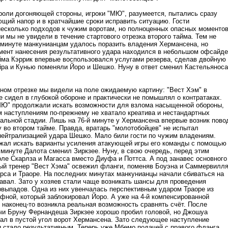
роли догоняющей стороны, игроки "МЮ", разумеется, пытались сразу
ющий напор и в кратчайшие сроки исправить ситуацию. Гости
несколько подходов к чужим воротам, но полноценных опасных моменто
и мы не увидели в течение стартового отрезка второго тайма. Тем не
й минуте манкунианцам удалось поразить владения Хермансена, но
мент нанесения результативного удара находился в небольшом офсайде
йма Кэррик впервые воспользовался услугами резерва, сделав двойную
йра и Кунью поменяли Йоро и Шешко. Нуну в ответ сменил Кастельяноса
ном отрезке мы видели на поле ожидаемую картину: "Вест Хэм" в
 сидел в глубокой обороне и практически не помышлял о контратаках.
Ю" продолжали искать возможности для взлома насыщенной обороны,
м наступлениям по-прежнему не хватало креатива и нестандартных
альной стадии. Лишь на 76-й минуте у Хермансена впервые возник пово
у во втором тайме. Правда, вратарь "молотобойцев" не испытал
нейтрализацией удара Шешко. Мало били гости по чужим владениям.
жал искать варианты усиления атакующей игры его команды с помощью
 минуте Далота сменил Зиркзее. Нуну, в свою очередь, перед этим
оле Скарлза и Магасса вместо Диуфа и Поттса. А под занавес основного
ый тренер "Вест Хэма" освежил фланги, поменяв Боуэна и Саммервилл
ерса и Траоре. На последних минутах манкунианцы начали сбиваться на
авал. Зато у хозяев стали чаще возникать шансы для проведения
рвыпадов. Одна из них увенчалась перспективным ударом Траоре из
фной, который заблокировал Йоро. А уже на 4-й компенсированной
 наконец-то возникла реальная возможность сравнять счёт. После
чи Бруну Фернандеша Зиркзее хорошо пробил головой, но Джошуа
пал в пустой угол ворот Хермансена. Зато следующее наступление
ки стало результативным. Теперь уже Мбемо подачей с правого фланга