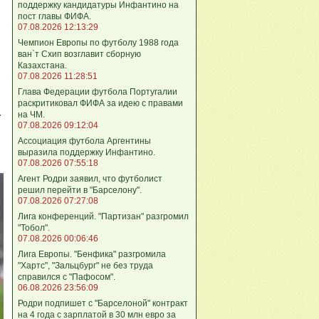
поддержку кандидатуры Инфантино на
пост главы ФИФА.
07.08.2026 12:13:29
Чемпион Европы по футболу 1988 года
ван`т Схип возглавит сборную
Казахстана.
07.08.2026 11:28:51
Глава Федерации футбола Португалии
раскритиковал ФИФА за идею с правами
-
на ЧМ.
07.08.2026 09:12:04
Ассоциация футбола Аргентины
выразила поддержку Инфантино.
07.08.2026 07:55:18
Агент Родри заявил, что футболист
решил перейти в "Барселону".
07.08.2026 07:27:08
Лига кoнференций. "Партизан" разгромил
"Тобол".
07.08.2026 00:06:46
Лига Европы. "Бенфика" разгромила
"Хартс", "Зальцбург" не без труда
справился с "Пафосом".
06.08.2026 23:56:09
Родри подпишет с "Барселоной" контракт
на 4 года с зарплатой в 30 млн евро за