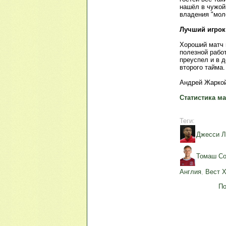
нашёл в чужой
владения "моло
Лучший игрок
Хороший матч 
полезной работ
преуспел и в д
второго тайма.
Андрей Жаркой
Статистика ма
Теги:
Джесси Л
Томаш Со
Англия
,
Вест 
По