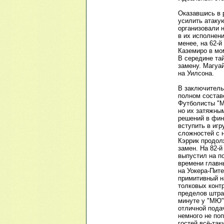
Оказавшись в 
усилить атаку
организовали 
в их исполнени
менее, на 62-
Каземиро в мо
В середине та
замену. Магуа
на Уилсона.
В заключитель
полном составе
Футболисты "М
но их затяжны
решений в фин
вступить в игр
сложностей с 
Кэррик продол
замен. На 82-й
выпустил на п
времени главн
на Уокера-Пит
примитивный н
толковых конт
пределов штра
минуте у "МЮ"
отличной пода
немного не по
гостей всё-та