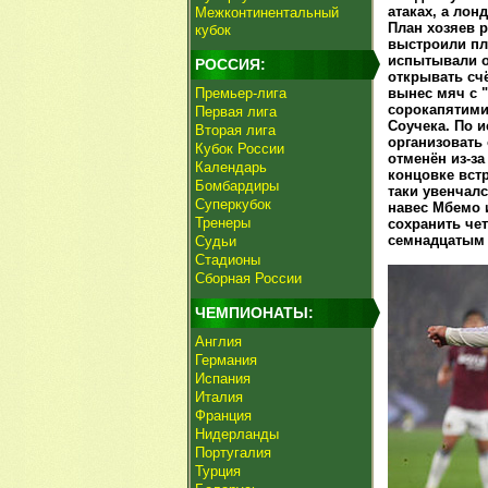
атаках, а ло
Межконтинентальный
План хозяев р
кубок
выстроили пл
испытывали о
РОССИЯ:
открывать счё
Премьер-лига
вынес мяч с 
сорокапятими
Первая лига
Соучека. По 
Вторая лига
организовать 
Кубок России
отменён из-за
Календарь
концовке вст
Бомбардиры
таки увенчал
Суперкубок
навес Мбемо 
Тренеры
сохранить чет
семнадцаты
Судьи
Стадионы
Сборная России
ЧЕМПИОНАТЫ:
Англия
Германия
Испания
Италия
Франция
Нидерланды
Португалия
Турция