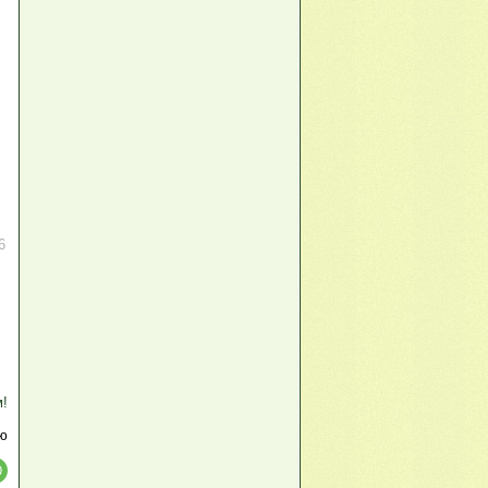
6
м!
ю