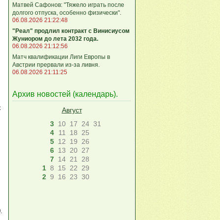
Матвей Сафонов: "Тяжело играть после
долгого отпуска, особенно физически".
06.08.2026 21:22:48
"Реал" продлил контракт с Винисиусом
Жуниором до лета 2032 года.
06.08.2026 21:12:56
Матч квалификации Лиги Европы в
Австрии прервали из-за ливня.
06.08.2026 21:11:25
Архив новостей (
календарь
).
х
Август
3
10
17
24
31
4
11
18
25
5
12
19
26
6
13
20
27
7
14
21
28
1
8
15
22
29
2
9
16
23
30
.