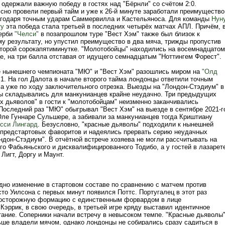
 одержали важную победу в гостях над "Бёрнли" со счётом 2:0.
сно провели первый тайм и уже к 26-й минуте заработали преимущество
агодаря точным ударам Саммервилла и Кастельяноса. Для команды
Нун
ту
эта победа стала третьей в последних четырёх матчах АПЛ. Причём, 
дерби
"Челси"
в позапрошлом туре "Вест Хэм" также был близок к
у результату, но упустил преимущество в два мяча, трижды пропустив
 второй сорокапятиминутке. "Молотобойцы" находились на восемнадцатом
е, на три балла отставая от идущего семнадцатым "Ноттингем Форест".
е нынешнего чемпионата "МЮ" и "Вест Хэм" разошлись миром на
"Олд
:1. На гол Далота в начале второго тайма лондонцы ответили точным
а уже по ходу заключительного отрезка. Выезды на "Лондон-Стэдиум" в
ы складывались для манкунианцев крайне неудачно. Три предыдущих
х дьяволов" в гости к "молотобойцам" неизменно заканчивались
Последний раз "МЮ" обыгрывал "Вест Хэм" на выезде в сентябре 2021-г
Оле Гуннаре Сульшере, а забивали за манкунианцев тогда Криштиану
сси Лингард
. Безусловно, "красные дьяволы" подходили к нынешней
е предстартовых фаворитов и надеялись прервать серию неудачных
ндон-Стэдиум". В отчётной встрече хозяева не могли рассчитывать на
го Фабьяньского и дисквалифицированного Тодибо, а у гостей в лазарет
Лигт, Доргу и Маунт.
дно изменение в стартовом составе по сравнению с матчем против
то Уилсона с первых минут появился Поттс. Португалец в этот раз
осторожную формацию с единственным форвардом в лице
Кэррик, в свою очередь, в третьей игре кряду выставил идентичное
тание. Соперники начали встречу в невысоком темпе. "Красные дьяволы
ше владели мячом, однако лондонцы не собирались сразу садиться в