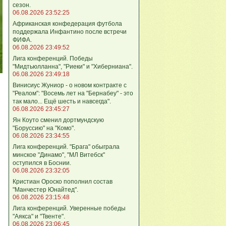
сезон.
06.08.2026 23:52:25
Африканская конфедерация футбола
поддержала Инфантино после встречи
ФИФА.
06.08.2026 23:49:52
Лига кoнференций. Победы
"Мидтьюлланна", "Риеки" и "Хиберниана".
06.08.2026 23:49:18
Винисиус Жуниор - о новом контракте с
"Реалом": "Восемь лет на "Бернабеу" - это
так мало... Ещё шесть и навсегда".
06.08.2026 23:45:27
Ян Коуто сменил дортмундскую
"Боруссию" на "Комо".
06.08.2026 23:34:55
Лига кoнференций. "Брага" обыграла
минское "Динамо", "МЛ Витебск"
оступился в Боснии.
06.08.2026 23:32:05
Кристиан Ороско пополнил состав
"Манчестер Юнайтед".
06.08.2026 23:15:48
Лига кoнференций. Уверенные победы
"Аякса" и "Твенте".
06.08.2026 23:06:45