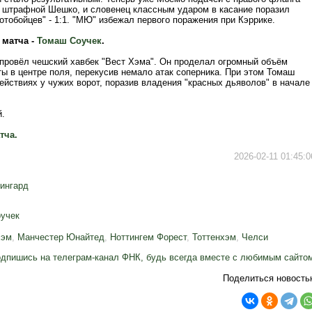
 штрафной Шешко, и словенец классным ударом в касание поразил
тобойцев" - 1:1. "МЮ" избежал первого поражения при Кэррике.
 матча -
Томаш Соучек
.
провёл чешский хавбек "Вест Хэма". Он проделал огромный объём
ы в центре поля, перекусив немало атак соперника. При этом Томаш
ействиях у чужих ворот, поразив владения "красных дьяволов" в начале
.
тча.
2026-02-11 01:45:0
ингард
учек
Хэм
,
Манчестер Юнайтед
,
Ноттингем Форест
,
Тоттенхэм
,
Челси
дпишись на телеграм-канал ФНК, будь всегда вместе с любимым сайто
Поделиться новость