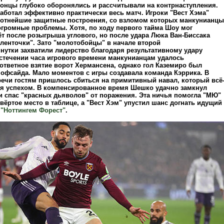
ндонцы глубоко оборонялись и рассчитывали на контрнаступления.
аботал эффективно практически весь матч. Игроки "Вест Хэма"
отнейшие защитные построения, со взломом которых манкунианцы
громные проблемы. Хотя, по ходу первого тайма Шоу мог
т после розыгрыша углового, но после удара Люка Ван-Биссака
"ленточки". Зато "молотобойцы" в начале второй
нутки захватили лидерство благодаря результативному удару
истечении часа игрового времени манкунианцам удалось
ответное взятие ворот Хермансена, однако гол Каземиро был
 офсайда. Мало моментов с игры создавала команда Кэррика. В
речи гостям пришлось сбиться на примитивный навал, который всё
ся успехом. В компенсированное время Шешко удачно замкнул
и спас "красных дьяволов" от поражения. Эта ничья помогла "МЮ"
вёртое место в таблице, а "Вест Хэм" упустил шанс догнать идущий
м
"Ноттингем Форест"
.