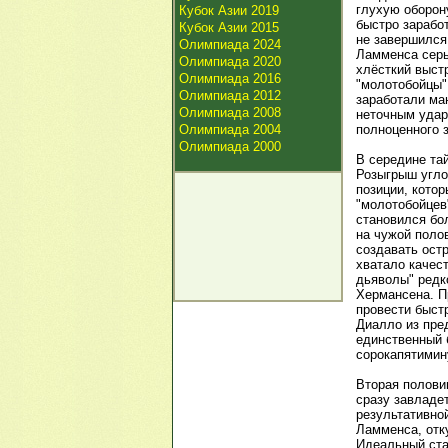
глухую оборон
Кубок Азии 2019
быстро зарабо
Кубок Азии 2015
не завершился
Олимпиада 2024
Ламменса серьё
Олимпиада 2020
хлёсткий выст
Олимпиада 2016
"молотобойцы"
Олимпиада 2012
заработали ма
Олимпиада 2008
неточным удар
Олимпиада 2004
полноценного з
Олимпиада 2000
В середине та
Розыгрыш угло
позиции, котор
"молотобойцев
становился бо
на чужой поло
создавать ост
хватало качес
дьяволы" редк
Хермансена. П
провести быст
Диалло из пре
единственный 
сорокапятимин
Вторая полови
сразу завладет
результативно
Ламменса, отку
Идеальный ста