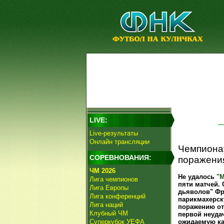
LIVE:
Live-результаты
Онлайн трансляции
Чемпиона
СОРЕВНОВАНИЯ:
поражения
ЧМ 2026
Не удалось
"М
Лига чемпионов
пяти матчей.
Лига Европы
дьяволов" Фр
Лига конференций
парикмахерск
Лига наций
поражению о
Клубный ЧМ
первой неуда
Суперкубок УЕФА
ожидаемую ка