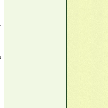
в
.
д
я