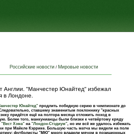
Российские новости
Мировые новости
/
т Англии. "Манчестер Юнайтед" избежал
 в Лондоне.
анчестер Юнайтед"
продлить победную серию в чемпионате до
 Следовательно, ставшему знаменитым поклоннику "красных
энку придётся ещё на полтора месяца отложить поход в
ую. Более того, манкунианцы были близки к четвёртому кряду
т
"Вест Хэма"
на
"Лондон-Стэдиум"
, но им всё же удалось избежать
чи при Майкле Кэррике. Большую часть матча мы видели на поле
ртину: футболисты "МЮ" много владели мячом в позиционных