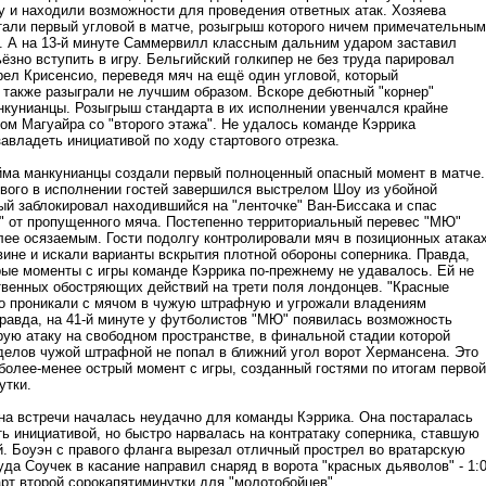
у и находили возможности для проведения ответных атак. Хозяева
тали первый угловой в матче, розыгрыш которого ничем примечательным
. А на 13-й минуте Саммервилл классным дальним ударом заставил
зно вступить в игру. Бельгийский голкипер не без труда парировал
рел Крисенсио, переведя мяч на ещё один угловой, который
 также разыграли не лучшим образом. Вскоре дебютный "корнер"
нкунианцы. Розыгрыш стандарта в их исполнении увенчался крайне
ом Магуайра со "второго этажа". Не удалось команде Кэррика
авладеть инициативой по ходу стартового отрезка.
йма манкунианцы создали первый полноценный опасный момент в матче.
вого в исполнении гостей завершился выстрелом Шоу из убойной
ый заблокировал находившийся на "ленточке" Ван-Биссака и спас
" от пропущенного мяча. Постепенно территориальный перевес "МЮ"
лее осязаемым. Гости подолгу контролировали мяч в позиционных атака
вине и искали варианты вскрытия плотной обороны соперника. Правда,
рые моменты с игры команде Кэррика по-прежнему не удавалось. Ей не
твенных обостряющих действий на трети поля лондонцев. "Красные
о проникали с мячом в чужую штрафную и угрожали владениям
равда, на 41-й минуте у футболистов "МЮ" появилась возможность
рую атаку на свободном пространстве, в финальной стадии которой
делов чужой штрафной не попал в ближний угол ворот Хермансена. Это
более-менее острый момент с игры, созданный гостями по итогам первой
утки.
на встречи началась неудачно для команды Кэррика. Она постаралась
ь инициативой, но быстро нарвалась на контратаку соперника, ставшую
й. Боуэн с правого фланга вырезал отличный прострел во вратарскую
да Соучек в касание направил снаряд в ворота "красных дьяволов" - 1:0
рт второй сорокапятиминутки для "молотобойцев".