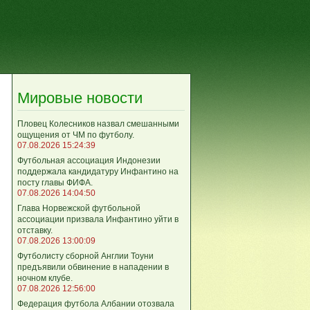
Мировые новости
Пловец Колесников назвал смешанными
ощущения от ЧМ по футболу.
07.08.2026 15:24:39
Футбольная ассоциация Индонезии
поддержала кандидатуру Инфантино на
посту главы ФИФА.
07.08.2026 14:04:50
Глава Норвежской футбольной
ассоциации призвала Инфантино уйти в
отставку.
07.08.2026 13:00:09
Футболисту сборной Англии Тоуни
предъявили обвинение в нападении в
ночном клубе.
07.08.2026 12:56:00
Федерация футбола Албании отозвала