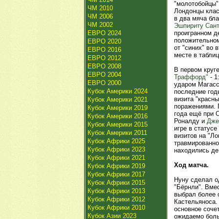
"молотобойцы"
ЧМ 2010
Лондонцы клас
ЧМ 2006
в два мяча бл
ЧМ 2002
Эшпириту Сан
ЕВРО 2024
проигранном 
положительном
ЕВРО 2020
от "синих" во
ЕВРО 2016
месте в таблиц
ЕВРО 2012
ЕВРО 2008
В первом круг
ЕВРО 2004
Траффорд"
- 1
ЕВРО 2000
ударом Магасс
Кубок Америки 2024
последние год
визита "красны
Кубок Америки 2021
поражениями. 
Кубок Америки 2019
года ещё при 
Кубок Америки 2016
Роналду и
Дже
Кубок Америки 2015
игре в статус
Кубок Америки 2011
визитов на "Ло
Кубок Африки 2025
травмированно
Кубок Африки 2023
находились де 
Кубок Африки 2021
Ход матча.
Кубок Африки 2019
Кубок Африки 2017
Нуну сделал о
Кубок Африки 2015
"Бёрнли". Вмес
Кубок Африки 2013
выбрал более 
Кубок Африки 2012
Кастельяноса. 
Кубок Африки 2010
основное соче
Кубок Азии 2023
ожидаемо боль