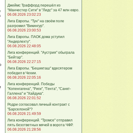
Джеймс Траффорд перешёл из
"Манчестер Сити" в "Лидс" за 47 млн евро.
у
06.08.2026 23:02:23
в
Лига Европы. "Тун" на своём поле
разгромил "Викингур".
06.08.2026 23:00:53
Лига Европы. ПАОК дома уступил
"Андерлехту".
06.08.2026 22:48:05
Лига конференций. "Аустрия" обыграла
"Бейтар".
06.08.2026 22:27:15
о
Лига Европы. "Бешикташ" вдесятером
победил в Чехии.
06.08.2026 22:05:16
Лига конференций. Победы
е
"Копенгагена", "Риги", "Гента", "Санкт-
Галлена" и "Хайдука".
06.08.2026 22:01:52
Родри согласовал личный контракт с
"Барселоной"?
06.08.2026 21:49:59
Лига конференций. "Тромсе" отправил
пять безответных мячей в ворота ЧФР.
"
06.08.2026 21:28:56