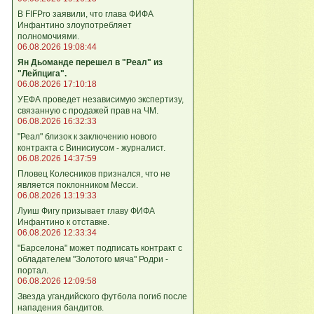
В FIFPro заявили, что глава ФИФА
Инфантино злоупотребляет
полномочиями.
06.08.2026 19:08:44
Ян Дьоманде перешел в "Реал" из
"Лейпцига".
06.08.2026 17:10:18
УЕФА проведет независимую экспертизу,
связанную с продажей прав на ЧМ.
06.08.2026 16:32:33
"Реал" близок к заключению нового
контракта с Винисиусом - журналист.
06.08.2026 14:37:59
Пловец Колесников признался, что не
является поклонником Месси.
06.08.2026 13:19:33
Луиш Фигу призывает главу ФИФА
Инфантино к отставке.
06.08.2026 12:33:34
"Барселона" может подписать контракт с
обладателем "Золотого мяча" Родри -
портал.
06.08.2026 12:09:58
Звезда угандийского футбола погиб после
нападения бандитов.