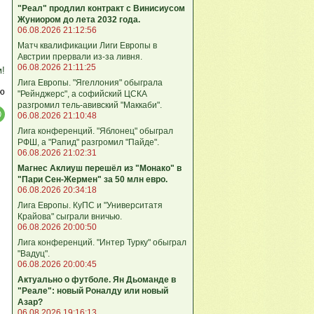
"Реал" продлил контракт с Винисиусом
Жуниором до лета 2032 года.
06.08.2026 21:12:56
Матч квалификации Лиги Европы в
Австрии прервали из-за ливня.
06.08.2026 21:11:25
м!
Лига Европы. "Ягеллония" обыграла
ю
"Рейнджерс", а софийский ЦСКА
разгромил тель-авивский "Маккаби".
06.08.2026 21:10:48
Лига кoнференций. "Яблонец" обыграл
РФШ, а "Рапид" разгромил "Пайде".
06.08.2026 21:02:31
Магнес Аклиуш перешёл из "Монако" в
"Пари Сен-Жермен" за 50 млн евро.
06.08.2026 20:34:18
Лига Европы. КуПС и "Университатя
Крайова" сыграли вничью.
06.08.2026 20:00:50
Лига конференций. "Интер Турку" обыграл
"Вадуц".
06.08.2026 20:00:45
Актуально о футболе. Ян Дьоманде в
"Реале": новый Роналду или новый
Азар?
06.08.2026 19:16:13