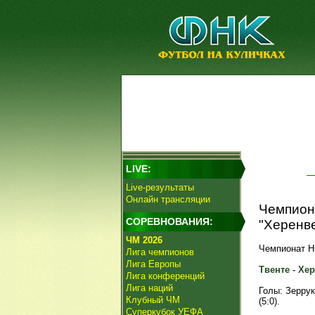
LIVE:
Live-результаты
Онлайн трансляции
Чемпиона
СОРЕВНОВАНИЯ:
"Херенве
ЧМ 2026
Чемпионат Ни
Лига чемпионов
Лига Европы
Твенте - Хер
Лига конференций
Лига наций
Голы: Зерруки
Клубный ЧМ
(5:0).
Суперкубок УЕФА