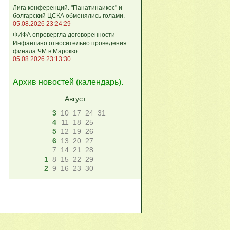
Лига конференций. "Панатинаикос" и
болгарский ЦСКА обменялись голами.
05.08.2026 23:24:29
ФИФА опровергла договоренности
Инфантино относительно проведения
финала ЧМ в Марокко.
05.08.2026 23:13:30
Архив новостей (
календарь
).
Август
3
10
17
24
31
4
11
18
25
5
12
19
26
6
13
20
27
7
14
21
28
1
8
15
22
29
2
9
16
23
30