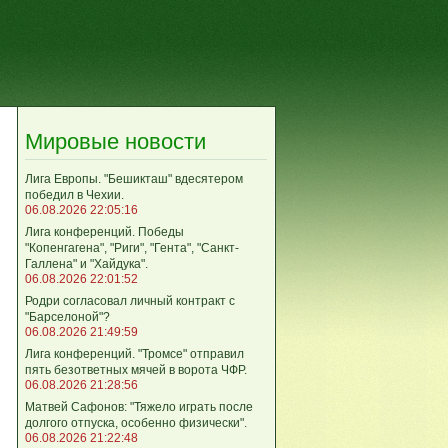
Мировые новости
Лига Европы. "Бешикташ" вдесятером
победил в Чехии.
06.08.2026 22:05:16
Лига конференций. Победы
"Копенгагена", "Риги", "Гента", "Санкт-
Галлена" и "Хайдука".
06.08.2026 22:01:52
Родри согласовал личный контракт с
"Барселоной"?
06.08.2026 21:49:59
Лига конференций. "Тромсе" отправил
пять безответных мячей в ворота ЧФР.
06.08.2026 21:28:56
Матвей Сафонов: "Тяжело играть после
долгого отпуска, особенно физически".
06.08.2026 21:22:48