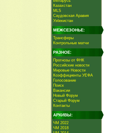
Беларусь
Казахстан
MLS
Саудовская Аравия
Узбекистан
МЕЖСЕЗОНЬЕ:
Трансферы
Контрольные матчи
РАЗНОЕ:
Прогнозы от ФНК
Российские новости
Мировые Новости
Коэффициенты УЕФА
Голосование
Поиск
Вакансии
Новый Форум
Старый Форум
Контакты
АРХИВЫ:
ЧМ 2022
ЧМ 2018
ЧМ 2014