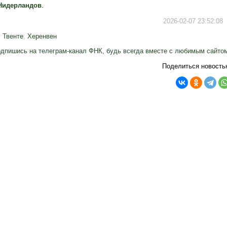
Нидерландов
.
2026-02-07 23:52:08
,
Твенте
,
Херенвен
дпишись на телеграм-канал ФНК, будь всегда вместе с любимым сайто
Поделиться новость