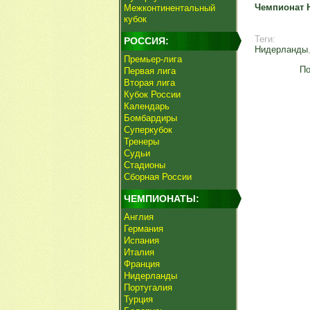
Чемпионат 
Межконтинентальный
кубок
Теги:
РОССИЯ:
Нидерланды
Премьер-лига
По
Первая лига
Вторая лига
Кубок России
Календарь
Бомбардиры
Суперкубок
Тренеры
Судьи
Стадионы
Сборная России
ЧЕМПИОНАТЫ:
Англия
Германия
Испания
Италия
Франция
Нидерланды
Португалия
Турция