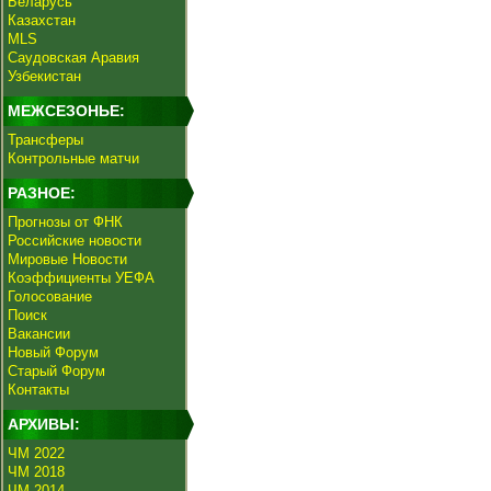
Беларусь
Казахстан
MLS
Саудовская Аравия
Узбекистан
МЕЖСЕЗОНЬЕ:
Трансферы
Контрольные матчи
РАЗНОЕ:
Прогнозы от ФНК
Российские новости
Мировые Новости
Коэффициенты УЕФА
Голосование
Поиск
Вакансии
Новый Форум
Старый Форум
Контакты
АРХИВЫ:
ЧМ 2022
ЧМ 2018
ЧМ 2014