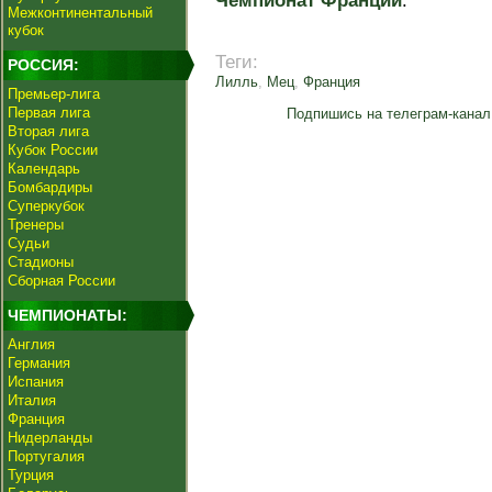
Чемпионат Франции
.
Межконтинентальный
кубок
Теги:
РОССИЯ:
Лилль
,
Мец
,
Франция
Премьер-лига
Первая лига
Подпишись на телеграм-канал
Вторая лига
Кубок России
Календарь
Бомбардиры
Суперкубок
Тренеры
Судьи
Стадионы
Сборная России
ЧЕМПИОНАТЫ:
Англия
Германия
Испания
Италия
Франция
Нидерланды
Португалия
Турция