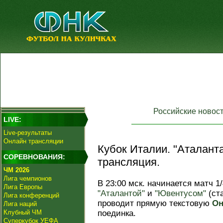
Российские новос
LIVE:
Live-результаты
Онлайн трансляции
Кубок Италии. "Аталанта
СОРЕВНОВАНИЯ:
трансляция.
ЧМ 2026
Лига чемпионов
В 23:00 мск. начинается матч 
Лига Европы
"Аталантой"
и
"Ювентусом"
(ст
Лига конференций
проводит прямую текстовую
Он
Лига наций
Клубный ЧМ
поединка.
Суперкубок УЕФА