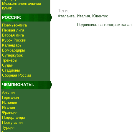
Межконтинентальный
кубок
Теги:
Аталанта
,
Италия
,
Ювентус
РОССИЯ:
Подпишись на телеграм-канал
Премьер-лига
Первая лига
Вторая лига
Кубок России
Календарь
Бомбардиры
Суперкубок
Тренеры
Судьи
Стадионы
Сборная России
ЧЕМПИОНАТЫ:
Англия
Германия
Испания
Италия
Франция
Нидерланды
Португалия
Турция