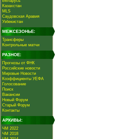
Беларусь
Казахстан
MLS
Саудовская Аравия
Узбекистан
МЕЖСЕЗОНЬЕ:
Трансферы
Контрольные матчи
РАЗНОЕ:
Прогнозы от ФНК
Российские новости
Мировые Новости
Коэффициенты УЕФА
Голосование
Поиск
Вакансии
Новый Форум
Старый Форум
Контакты
АРХИВЫ:
ЧМ 2022
ЧМ 2018
ЧМ 2014