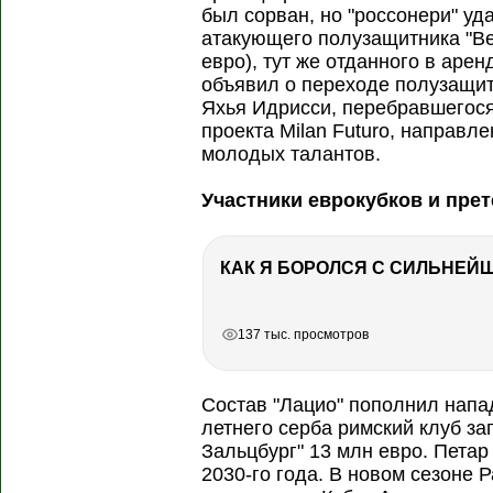
был сорван, но "россонери" уд
атакующего полузащитника "В
евро), тут же отданного в арен
объявил о переходе полузащит
Яхья Идрисси, перебравшегос
проекта Milan Futuro, направле
молодых талантов.
Участники еврокубков и пре
РЕКЛАМА
РЕКЛАМА
РЕКЛАМА
137 тыс. просмотров
Состав "Лацио" пополнил на
летнего серба римский клуб з
Зальцбург" 13 млн евро. Пета
2030-го года. В новом сезоне 