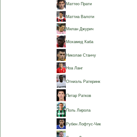
Маттео Прати
Маттиа Валоти
Милан Джурич
Мохамед Каба
Николае Станчу
Ноа Ланг
Отниэль Ратеринк
Петар Ратков
Поль Лирола
Рубен Лофтус-Чик