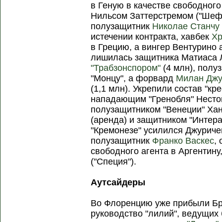
в Геную в качестве свободного
Нильсом Заттерстремом ("Ше
полузащитник
Николае Станчу
истечении контракта, хавбек
Хр
в Грецию, а вингер Вентурино
лишилась защитника Матиаса Л
"Трабзонспором"
(4 млн), полу
"Монцу", а форвард
Милан Джу
(1,1 млн). Укрепили состав "к
нападающим "Гренобля" Нестой
полузащитником "Венеции" Ха
(аренда) и защитником "Интер
"Кремонезе" усилился Джуриче
полузащитник
Франко Васкес
,
свободного агента в Аргентину
("Специя").
Аутсайдеры
Во Флоренцию уже прибыли Бр
руководство "лилий", ведущих 