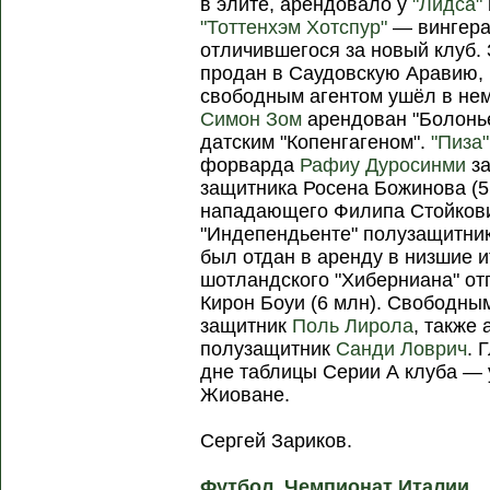
в элите, арендовало у
"Лидса"
"Тоттенхэм Хотспур"
— вингера
отличившегося за новый клуб.
продан в Саудовскую Аравию
свободным агентом ушёл в нем
Симон Зом
арендован "Болонь
датским "Копенгагеном".
"Пиза"
форварда
Рафиу Дуросинми
за
защитника Росена Божинова (5 
нападающего Филипа Стойкович
"Индепендьенте" полузащитни
был отдан в аренду в низшие 
шотландского "Хиберниана" от
Кирон Боуи (6 млн). Свободны
защитник
Поль Лирола
, также
полузащитник
Санди Ловрич
. 
дне таблицы Серии А клуба —
Жиоване.
Сергей Зариков.
Футбол. Чемпионат Италии.