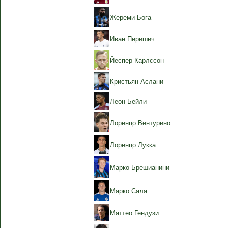
Жереми Бога
Иван Перишич
Йеспер Карлссон
Кристьян Аслани
Леон Бейли
Лоренцо Вентурино
Лоренцо Лукка
Марко Брешианини
Марко Сала
Маттео Гендузи