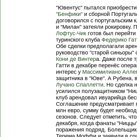
"Ювентус" пытался приобрести
"Бенфики"
и сборной Португали
договорился с португальским 
и "Милан" затеяли рокировку.
Лофтус-Чик
готов был перейти 
туринского клуба
Федерико Гат
Обе сделки предполагали арен
руководство "старой синьоры" 
Кони де Винтер
а. Даже после 
Гатти в декабре перенёс опер
интерес у
Массимилиано Алле
защитника в "Юве". А Рубена, 
Лучано Спаллетти
. Но сделка 
усилился полузащитником "Ни
клуб арендовал ивуарийца бес
Соглашение предусматривает п
млн евро, сумму будет необхо
сезонов. Следует отметить, что
декабря, когда фанаты "Ниццы"
поражения подряд. Болельщик
Терема Моффи и заявили в соц