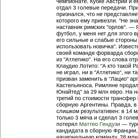
чемпионате, Кубке Австрии и е
отдал 3 голевые передачи. Пр
признался, что не представля
которого ему привезли. "Не зн
наставник римских "орлов". — 
футбол, у меня нет для этого
его сильные и слабые стороны 
использовать новичка". Извест
своей команде форварда сбор
из "Атлетико". На его слова о
Клаудио Лотито: "А кто такой
не играл, ни в "Атлетико", ни т
призван заменить в "Лацио" а
Кастельяноса. Римляне продал
Юнайтед" за 29 млн евро. На н
третий по стоимости трансфер 
сборную Аргентины. Правда, в
слишком результативен: в 14 м
только 3 мяча и сделал 3 голе
потерял
Маттео Гендузи
— тур
кандидата в сборную Франции,
национальную команду, 28 млн