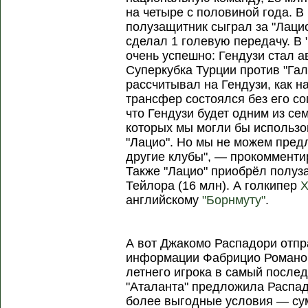
на четыре с половиной года. 
полузащитник сыграл за "Лацио
сделал 1 голевую передачу. В
очень успешно: Гендузи стал 
Суперкубка Турции против "Гал
рассчитывал на Гендузи, как н
трансфер состоялся без его со
что Гендузи будет одним из се
которых мы могли бы использо
"Лацио". Но мы не можем предл
другие клубы", — прокомменти
Также "Лацио" приобрёл полу
Тейлора (16 млн). А голкипер
Х
английскому
"Борнмуту"
.
А вот Джакомо Распадори отпр
информации Фабрицио Романо,
летнего игрока в самый послед
"Аталанта" предложила Распад
более выгодные условия — су