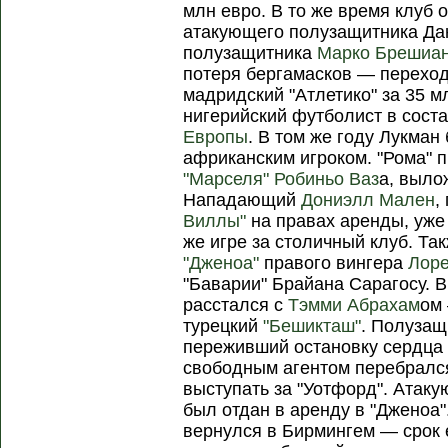
млн евро. В то же время клуб 
атакующего полузащитника Да
полузащитника
Марко Брешиа
потеря бергамасков — перехо
мадридский "Атлетико" за 35 м
нигерийский футболист в сост
Европы
. В том же году Лукма
африканским игроком. "Рома"
"Марселя"
Робиньо Ваз
а, выло
Нападающий
Дониэлл Мален
,
Виллы"
на правах аренды, уже
же игре за столичный клуб. Та
"Дженоа"
правого вингера
Лоре
"Баварии" Брайана Сарагосу. В
расстался с
Тэмми Абрахам
ом
турецкий
"Бешикташ"
. Полуза
переживший остановку сердца 
свободным агентом перебрался
выступать за "Уотфорд". Атак
был отдан в аренду в "Дженоа
вернулся в Бирмингем — срок 