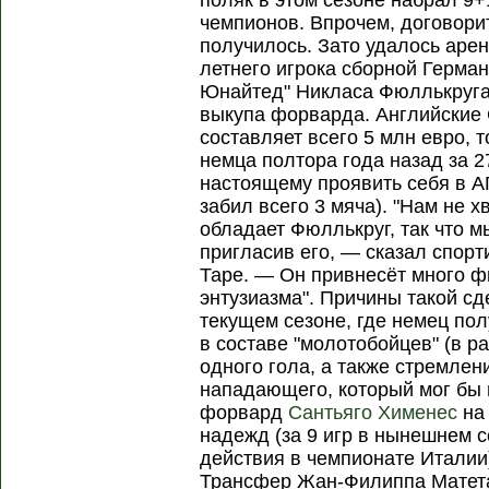
поляк в этом сезоне набрал 9+
чемпионов. Впрочем, договори
получилось. Зато удалось арен
летнего игрока сборной Герман
Юнайтед" Никласа Фюллькруга
выкупа форварда. Английские
составляет всего 5 млн евро, т
немца полтора года назад за 2
настоящему проявить себя в АП
забил всего 3 мяча). "Нам не х
обладает Фюллькруг, так что м
пригласив его, — сказал спор
Таре. — Он привнесёт много ф
энтузиазма". Причины такой с
текущем сезоне, где немец по
в составе "молотобойцев" (в ра
одного гола, а также стремлен
нападающего, который мог бы п
форвард
Сантьяго Хименес
на
надежд (за 9 игр в нынешнем с
действия в чемпионате Италии)
Трансфер Жан-Филиппа Матет