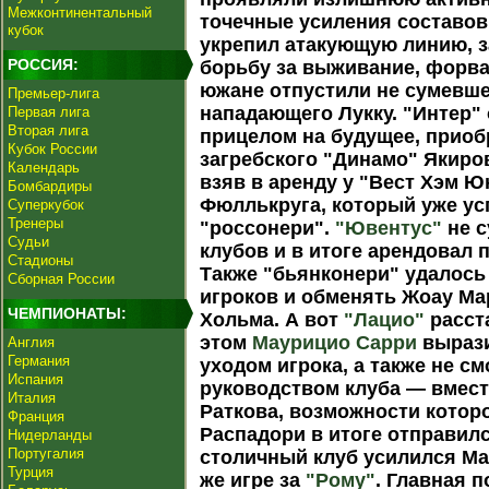
Межконтинентальный
точечные усиления составо
кубок
укрепил атакующую линию, з
РОССИЯ:
борьбу за выживание, форва
южане отпустили не сумевше
Премьер-лига
нападающего Лукку. "Интер"
Первая лига
Вторая лига
прицелом на будущее, приоб
Кубок России
загребского "Динамо" Якиров
Календарь
взяв в аренду у "Вест Хэм 
Бомбардиры
Фюллькруга, который уже ус
Суперкубок
Тренеры
"россонери".
"Ювентус"
не с
Судьи
клубов и в итоге арендовал
Стадионы
Также "бьянконери" удалось
Сборная России
игроков и обменять Жоау Ма
ЧЕМПИОНАТЫ:
Хольма. А вот
"Лацио"
расста
этом
Маурицио Сарри
вырази
Англия
Германия
уходом игрока, а также не с
Испания
руководством клуба — вмест
Италия
Раткова, возможности котор
Франция
Распадори в итоге отправилс
Нидерланды
Португалия
столичный клуб усилился Ма
Турция
же игре за
"Рому"
. Главная 