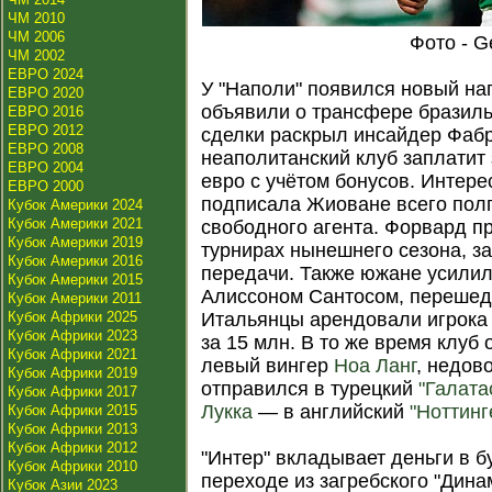
ЧМ 2010
ЧМ 2006
Фото - G
ЧМ 2002
ЕВРО 2024
У "Наполи" появился новый н
ЕВРО 2020
объявили о трансфере бразиль
ЕВРО 2016
ЕВРО 2012
сделки раскрыл инсайдер Фабр
ЕВРО 2008
неаполитанский клуб заплатит 
ЕВРО 2004
евро с учётом бонусов. Интере
ЕВРО 2000
подписала Жиоване всего полг
Кубок Америки 2024
Кубок Америки 2021
свободного агента. Форвард пр
Кубок Америки 2019
турнирах нынешнего сезона, за
Кубок Америки 2016
передачи. Также южане усили
Кубок Америки 2015
Алиссоном Сантосом, перешед
Кубок Америки 2011
Кубок Африки 2025
Итальянцы арендовали игрока 
Кубок Африки 2023
за 15 млн. В то же время клуб
Кубок Африки 2021
левый вингер
Ноа Ланг
, недов
Кубок Африки 2019
отправился в турецкий
"Галата
Кубок Африки 2017
Лукка
— в английский
"Ноттинг
Кубок Африки 2015
Кубок Африки 2013
Кубок Африки 2012
"Интер" вкладывает деньги в б
Кубок Африки 2010
переходе из загребского "Дин
Кубок Азии 2023