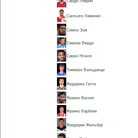
Санди Ловрич
Сантьяго Хименес
Симон Зом
Симоне Верди
Сирил Нгонге
Томмазо Бальданци
Федерико Гатти
Франко Васкес
Франко Карбони
Фредерик Жильбер