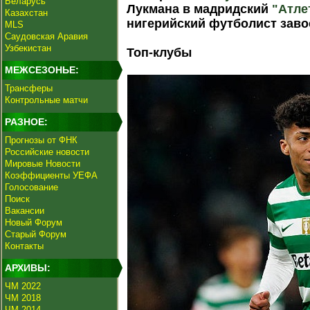
Беларусь
Лукмана в мадридский
"Атле
Казахстан
нигерийский футболист заво
MLS
Саудовская Аравия
Узбекистан
Топ-клубы
МЕЖСЕЗОНЬЕ:
Трансферы
Контрольные матчи
РАЗНОЕ:
Прогнозы от ФНК
Российские новости
Мировые Новости
Коэффициенты УЕФА
Голосование
Поиск
Вакансии
Новый Форум
Старый Форум
Контакты
АРХИВЫ:
ЧМ 2022
ЧМ 2018
ЧМ 2014