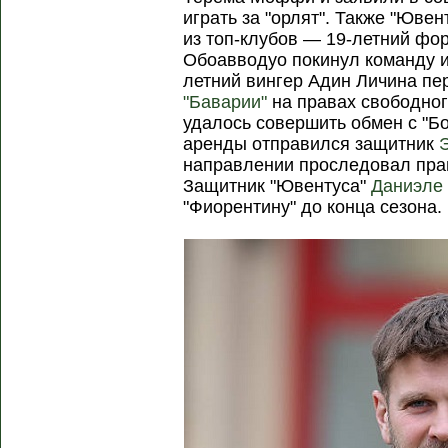
играть за "орлят". Также "Юве
из топ-клубов — 19-летний ф
Обоавводуо покинул команду и 
летний вингер Адин Личина пер
"Баварии"
на правах свободного
удалось совершить обмен с "Бо
аренды отправился защитник
направлении проследовал пра
Защитник "Ювентуса"
Даниэле
"Фиорентину" до конца сезона.