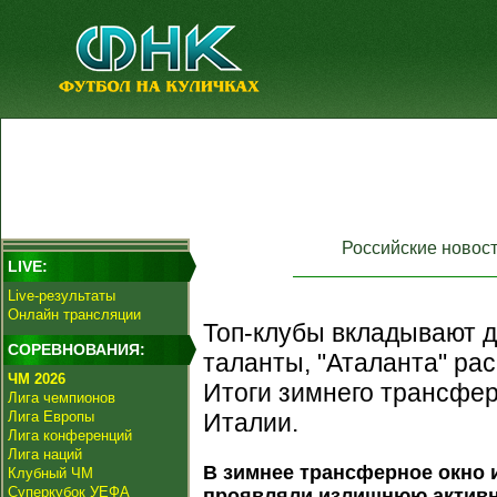
Российские новос
LIVE:
Live-результаты
Онлайн трансляции
Топ-клубы вкладывают д
СОРЕВНОВАНИЯ:
таланты, "Аталанта" ра
ЧМ 2026
Итоги зимнего трансфер
Лига чемпионов
Лига Европы
Италии.
Лига конференций
Лига наций
В зимнее трансферное окно 
Клубный ЧМ
Суперкубок УЕФА
проявляли излишнюю активн