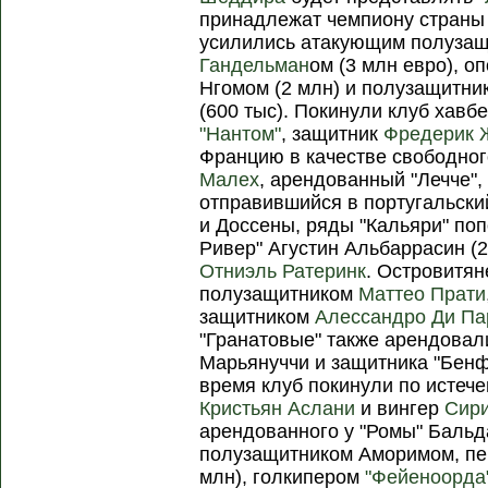
принадлежат чемпиону страны 
усилились атакующим полузащ
Гандельман
ом (3 млн евро), 
Нгомом (2 млн) и полузащитни
(600 тыс). Покинули клуб хавб
"Нантом"
, защитник
Фредерик 
Францию в качестве свободног
Малех
, арендованный "Лечче"
отправившийся в португальски
и Доссены, ряды "Кальяри" по
Ривер" Агустин Альбаррасин (2
Отниэль Ратеринк
. Островитян
полузащитником
Маттео Прати
защитником
Алессандро Ди Па
"Гранатовые" также арендовал
Марьянуччи и защитника "Бенф
время клуб покинули по истеч
Кристьян Аслани
и вингер
Сири
арендованного у "Ромы" Бальд
полузащитником Аморимом, п
млн), голкипером
"Фейеноорда