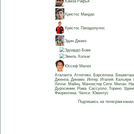
Хамза Рафья
Христос Мандас
Христос Пападопулос
Эдин Джеко
Эдоардо Бове
Эмиль Хольм
Юссеф Малех
Аталанта
,
Атлетико
,
Барселона
,
Бешикта
Дженоа
,
Динамо
,
Интер
,
Италия
,
Кальяри
,
Лечче
,
Майнц
,
Манчестер Сити
,
Милан
,
На
Дуросинми
,
Рома
,
Сассуоло
,
Торино
,
Удин
Фиорентина
,
Челси
,
Ювентус
Подпишись на телеграм-канал