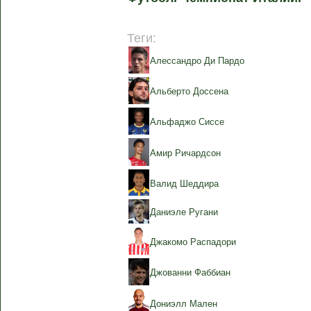
Теги:
Алессандро Ди Пардо
Альберто Доссена
Альфаджо Сиссе
Амир Ричардсон
Валид Шеддира
Даниэле Ругани
Джакомо Распадори
Джованни Фаббиан
Дониэлл Мален