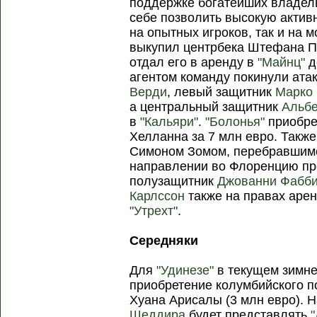
поддержке богатейших владел
себе позволить высокую активн
на опытных игроков, так и на 
выкупил центрбека Штефана По
отдал его в аренду в
"Майнц"
д
агентом команду покинули ат
Верди
, левый защитник
Марко
а центральный защитник
Альбе
в
"Кальяри"
.
"Болонья"
приобре
Хелланна за 7 млн евро. Такж
Симоном Зомом, перебравшимс
направлении во Флоренцию п
полузащитник
Джованни Фабб
Карлссон
также на правах аре
"Утрехт"
.
Середняки
Для
"Удинезе"
в текущем зимн
приобретение колумбийского п
Хуана Арисалы (3 млн евро).
Шеддира
будет представлять