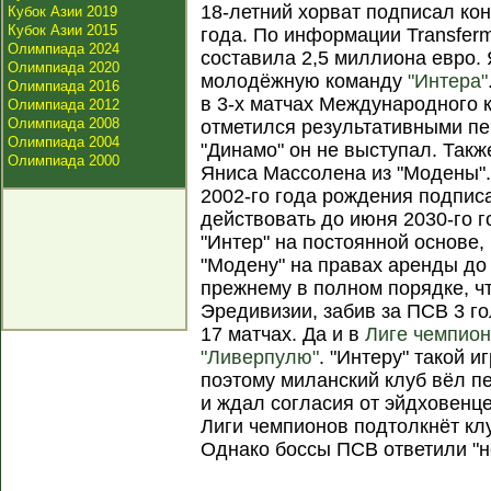
18-летний хорват подписал кон
Кубок Азии 2019
Кубок Азии 2015
года. По информации Transfer
Олимпиада 2024
составила 2,5 миллиона евро. 
Олимпиада 2020
молодёжную команду
"Интера"
Олимпиада 2016
в 3-х матчах Международного к
Олимпиада 2012
Олимпиада 2008
отметился результативными пе
Олимпиада 2004
"Динамо" он не выступал. Так
Олимпиада 2000
Яниса Массолена из "Модены"
2002-го года рождения подписа
действовать до июня 2030-го 
"Интер" на постоянной основе,
"Модену" на правах аренды до
прежнему в полном порядке, чт
Эредивизии, забив за ПСВ 3 го
17 матчах. Да и в
Лиге чемпио
"Ливерпулю"
. "Интеру" такой и
поэтому миланский клуб вёл п
и ждал согласия от эйдховенце
Лиги чемпионов подтолкнёт клу
Однако боссы ПСВ ответили "н