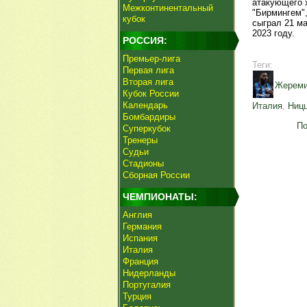
атакующего 
Межконтинентальный
"Бирмингем"
кубок
сыграл 21 ма
2023 году.
РОССИЯ:
Премьер-лига
Теги:
Первая лига
Вторая лига
Жереми
Кубок России
Календарь
Италия
,
Ниц
Бомбардиры
По
Суперкубок
Тренеры
Судьи
Стадионы
Сборная России
ЧЕМПИОНАТЫ:
Англия
Германия
Испания
Италия
Франция
Нидерланды
Португалия
Турция