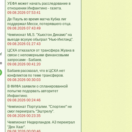
УЕФА может начать расследование в
отношении Инфантино - газета.
09.08.2026 07:53:41
Де Пауль во время матча Кубка лиг
поддержал Месси, потерявшего отца.
09.08.2026 07:43:49
Чемпионат MLS. "Хьюстон Динамо" на
выезде всухую обыграл "Нью-Инглэнд".
09.08.2026 01:27:43
ЦСКА отказался от трансфера Жуана в
м!
связи с непомерными финансовыми
запросами - Бабаев.
ю
09.08.2026 00:41:20
Бабаев рассказал, что в ЦСКА нет
конфликтов по теме трансферов.
09.08.2026 00:30:03
В ФИФА заявили о спланированной
попытке подорвать авторитет
Инфантино.
09.08.2026 00:24:46
Чемпионат Португалии. "Спортинг" не
смог переиграть "Эштрелу".
09.08.2026 00:23:35
Чемпионат Нидерландов. АЗ переиграл
"Ден Хааг".
09.08.2026 00:00:46