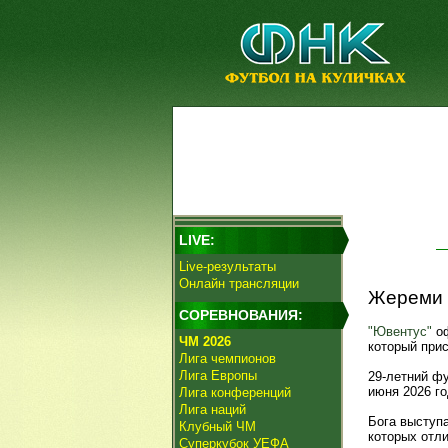
LIVE:
Live-результаты
Онлайн трансляции
Жереми 
СОРЕВНОВАНИЯ:
"Ювентус"
оф
ЧМ 2026
который прис
Лига чемпионов
Лига Европы
29-летний ф
июня 2026 го
Лига конференций
Лига наций
Бога выступ
Клубный ЧМ
которых отл
Суперкубок УЕФА