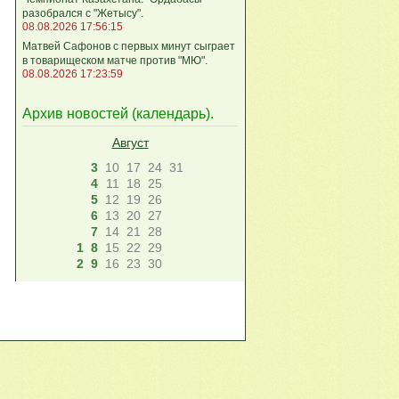
разобрался с "Жетысу".
08.08.2026 17:56:15
Матвей Сафонов с первых минут сыграет
в товарищеском матче против "МЮ".
08.08.2026 17:23:59
Архив новостей (
календарь
).
Август
3
10
17
24
31
4
11
18
25
5
12
19
26
6
13
20
27
7
14
21
28
1
8
15
22
29
2
9
16
23
30