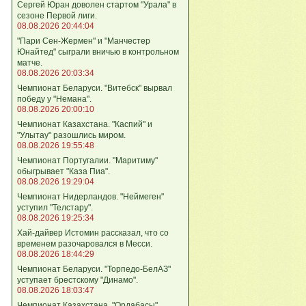
Сергей Юран доволен стартом "Урала" в
сезоне Первой лиги.
08.08.2026 20:44:04
"Пари Сен-Жермен" и "Манчестер
Юнайтед" сыграли вничью в контрольном
матче.
08.08.2026 20:03:34
Чемпионат Беларуси. "Витебск" вырвал
победу у "Немана".
08.08.2026 20:00:10
Чемпионат Казахстана. "Каспий" и
"Улытау" разошлись миром.
08.08.2026 19:55:48
Чемпионат Португалии. "Маритиму"
обыгрывает "Каза Пиа".
08.08.2026 19:29:04
Чемпионат Нидерландов. "Неймеген"
уступил "Телстару".
08.08.2026 19:25:34
Хай-дайвер Истомин рассказал, что со
временем разочаровался в Месси.
08.08.2026 18:44:29
Чемпионат Беларуси. "Торпедо-БелАЗ"
уступает брестскому "Динамо".
08.08.2026 18:03:47
Чемпионат Казахстана. "Ордабасы"