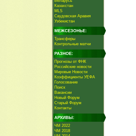
Беларусь
Казахстан
MLS
Саудовская Аравия
Узбекистан
МЕЖСЕЗОНЬЕ:
Трансферы
Контрольные матчи
РАЗНОЕ:
Прогнозы от ФНК
Российские новости
Мировые Новости
Коэффициенты УЕФА
Голосование
Поиск
Вакансии
Новый Форум
Старый Форум
Контакты
АРХИВЫ:
ЧМ 2022
ЧМ 2018
ЧМ 2014