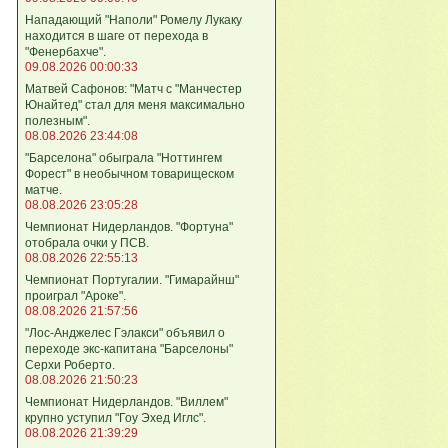
Нападающий "Наполи" Ромелу Лукаку
находится в шаге от перехода в
"Фенербахче".
09.08.2026 00:00:33
Матвей Сафонов: "Матч с "Манчестер
Юнайтед" стал для меня максимально
полезным".
08.08.2026 23:44:08
"Барселона" обыграла "Ноттингем
Форест" в необычном товарищеском
матче.
08.08.2026 23:05:28
Чемпионат Нидерландов. "Фортуна"
отобрала очки у ПСВ.
08.08.2026 22:55:13
Чемпионат Португалии. "Гимарайнш"
проиграл "Ароке".
08.08.2026 21:57:56
"Лос-Анджелес Гэлакси" объявил о
переходе экс-капитана "Барселоны"
Серхи Роберто.
08.08.2026 21:50:23
Чемпионат Нидерландов. "Виллем"
крупно уступил "Гоу Эхед Иглс".
08.08.2026 21:39:29