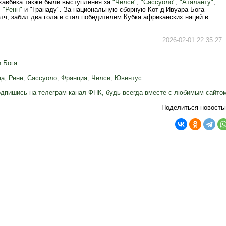
хавбека также были выступления за
"Челси"
,
"Сассуоло"
,
"Аталанту"
,
,
"Ренн"
и "Гранаду". За национальную сборную Кот-д’Ивуара Бога
тч, забил два гола и стал победителем Кубка африканских наций в
2026-02-01 22:35:27
 Бога
ца
,
Ренн
,
Сассуоло
,
Франция
,
Челси
,
Ювентус
дпишись на телеграм-канал ФНК, будь всегда вместе с любимым сайто
Поделиться новость