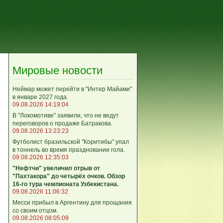
Мировые новости
Неймар может перейти в "Интер Майами"
в январе 2027 года.
09.08.2026 14:19:04
В "Локомотиве" заявили, что не ведут
переговоров о продаже Батракова.
09.08.2026 13:23:23
Футболист бразильской "Коритибы" упал
в тоннель во время праздновании гола.
09.08.2026 12:35:03
"Нефтчи" увеличил отрыв от
"Пахтакора" до четырёх очков. Обзор
16-го тура чемпионата Узбекистана.
09.08.2026 11:06:32
Месси прибыл в Аргентину для прощания
со своим отцом.
09.08.2026 08:05:09