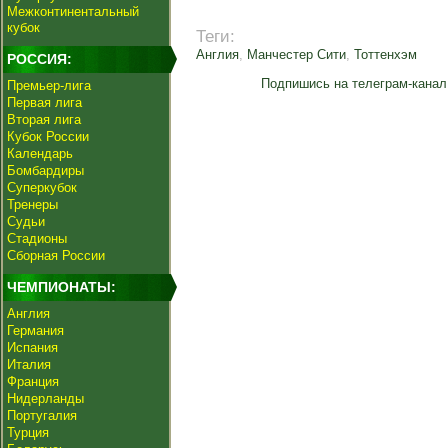
Межконтинентальный
кубок
Теги:
Англия
,
Манчестер Сити
,
Тоттенхэм
РОССИЯ:
Подпишись на телеграм-канал
Премьер-лига
Первая лига
Вторая лига
Кубок России
Календарь
Бомбардиры
Суперкубок
Тренеры
Судьи
Стадионы
Сборная России
ЧЕМПИОНАТЫ:
Англия
Германия
Испания
Италия
Франция
Нидерланды
Португалия
Турция