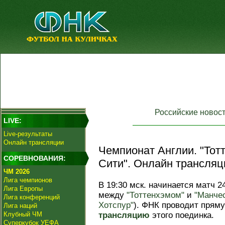
Российские новос
LIVE:
Live-результаты
Онлайн трансляции
Чемпионат Англии. "Тотт
СОРЕВНОВАНИЯ:
Сити". Онлайн трансляц
ЧМ 2026
Лига чемпионов
В 19:30 мск. начинается матч 2
Лига Европы
между
"Тоттенхэмом"
и
"Манче
Лига конференций
Хотспур"
). ФНК проводит прям
Лига наций
Клубный ЧМ
трансляцию
этого поединка.
Суперкубок УЕФА