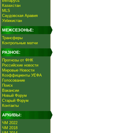
Беларусь
Казахстан
MLS
Саудовская Аравия
Узбекистан
МЕЖСЕЗОНЬЕ:
Трансферы
Контрольные матчи
РАЗНОЕ:
Прогнозы от ФНК
Российские новости
Мировые Новости
Коэффициенты УЕФА
Голосование
Поиск
Вакансии
Новый Форум
Старый Форум
Контакты
АРХИВЫ:
ЧМ 2022
ЧМ 2018
ЧМ 2014