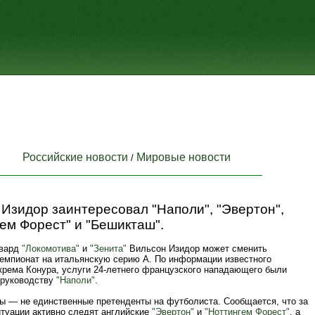
Российские новости
Мировые новости
/
Изидор заинтересовал "Наполи", "Эвертон",
ем Форест" и "Бешикташ".
вард
"Локомотива"
и
"Зенита"
Вильсон Изидор может сменить
чемпионат на итальянскую серию А. По информации известного
крема Конура, услуги 24-летнего французского нападающего были
руководству
"Наполи"
.
ы — не единственные претенденты на футболиста. Сообщается, что за
итуации активно следят английские
"Эвертон"
и
"Ноттингем Форест"
, а