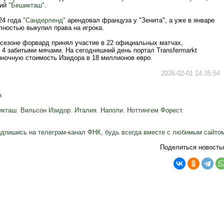
кий
"Бешикташ"
.
24 года
"Сандерленд"
арендовал француза у "Зенита", а уже в январе
лностью выкупил права на игрока.
сезоне форвард принял участие в 22 официальных матчах,
 4 забитыми мячами. На сегодняшний день портал Transfermarkt
ыночную стоимость Изидора в 18 миллионов евро.
2026-02-01 14:35:54
н
икташ
,
Вильсон Изидор
,
Италия
,
Наполи
,
Ноттингем Форест
,
дпишись на телеграм-канал ФНК, будь всегда вместе с любимым сайто
Поделиться новость