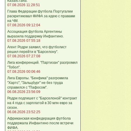
Казахстана.
07.08.2026 11:28:51
Глава Федерации футбола Португалии
раскритиковал ФИФА за идею с правами
на ЧМ.
07.08.2026 09:12:04
Ассоциация футбола Аргентины
выразила поддержку Инфантино.
07.08.2026 07:55:18
Агент Родри заявил, что футболист
решил перейти в "Барселону".
07.08.2026 07:27:08
Лига кoнференций. "Партизан" разгромил
"Тобол".
07.08.2026 00:06:46
Лига Европы. "Бенфика" разгромила
"Хартс", "Зальцбург" не без труда
справился с "Пафосом".
06.08.2026 23:56:09
Родри подпишет с "Барселоной" контракт
на 4 года с зарплатой в 30 млн евро за
сезон.
06.08.2026 23:52:25
Африканская конфедерация футбола
поддержала Инфантино после встречи
ФИФА.