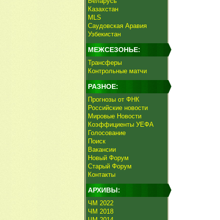
Беларусь
Казахстан
MLS
Саудовская Аравия
Узбекистан
МЕЖСЕЗОНЬЕ:
Трансферы
Контрольные матчи
РАЗНОЕ:
Прогнозы от ФНК
Российские новости
Мировые Новости
Коэффициенты УЕФА
Голосование
Поиск
Вакансии
Новый Форум
Старый Форум
Контакты
АРХИВЫ:
ЧМ 2022
ЧМ 2018
ЧМ 2014