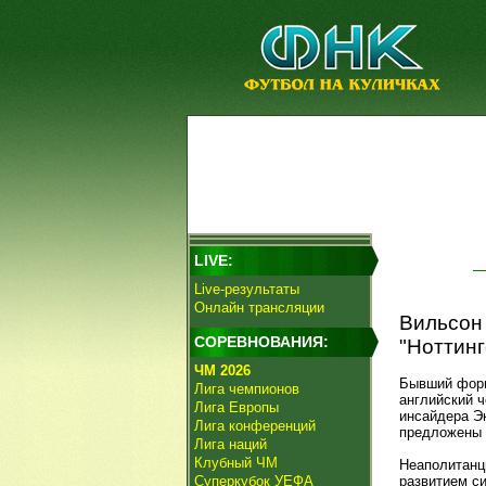
LIVE:
Live-результаты
Онлайн трансляции
Вильсон 
СОРЕВНОВАНИЯ:
"Ноттинг
ЧМ 2026
Бывший фор
Лига чемпионов
английский 
Лига Европы
инсайдера Э
Лига конференций
предложены 
Лига наций
Клубный ЧМ
Неаполитанц
Суперкубок УЕФА
развитием с