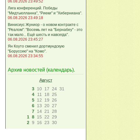
06.08.2026 23:49:52
Лига кoнференций. Победы
"Мидтьюлланна", "Риеки" и "Хиберниана".
06.08.2026 23:49:18
Винисиус Жуниор - о новом контракте с
"Реалом": "Восемь лет на "Бернабеу" - это
так мало... Ещё шесть и навсегда".
06.08.2026 23:45:27
Ян Коуто сменил дортмундскую
"Боруссию" на "Комо".
06.08.2026 23:34:55
Архив новостей (
календарь
).
Август
3
10
17
24
31
4
11
18
25
5
12
19
26
6
13
20
27
7
14
21
28
1
8
15
22
29
2
9
16
23
30