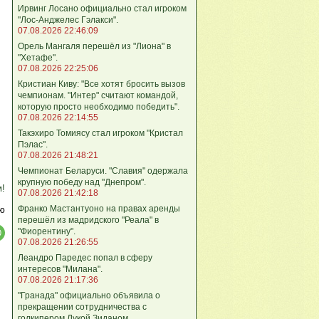
Ирвинг Лосано официально стал игроком
"Лос-Анджелес Гэлакси".
07.08.2026 22:46:09
Орель Мангаля перешёл из "Лиона" в
"Хетафе".
07.08.2026 22:25:06
Кристиан Киву: "Все хотят бросить вызов
чемпионам. "Интер" считают командой,
которую просто необходимо победить".
07.08.2026 22:14:55
Такэхиро Томиясу стал игроком "Кристал
Пэлас".
07.08.2026 21:48:21
Чемпионат Беларуси. "Славия" одержала
крупную победу над "Днепром".
м!
07.08.2026 21:42:18
Франко Мастантуоно на правах аренды
ю
перешёл из мадридского "Реала" в
"Фиорентину".
07.08.2026 21:26:55
Леандро Паредес попал в сферу
интересов "Милана".
07.08.2026 21:17:36
"Гранада" официально объявила о
прекращении сотрудничества с
голкипером Лукой Зиданом.