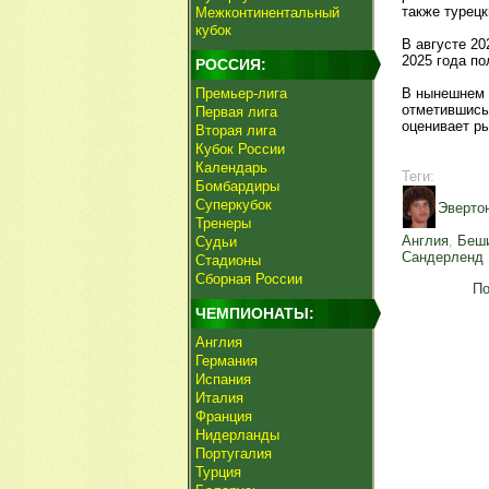
также турец
Межконтинентальный
кубок
В августе 20
2025 года по
РОССИЯ:
Премьер-лига
В нынешнем 
отметившись
Первая лига
оценивает р
Вторая лига
Кубок России
Календарь
Теги:
Бомбардиры
Суперкубок
Эверто
Тренеры
Англия
,
Беш
Судьи
Сандерленд
Стадионы
Сборная России
По
ЧЕМПИОНАТЫ:
Англия
Германия
Испания
Италия
Франция
Нидерланды
Португалия
Турция