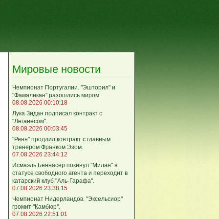
Мировые новости
Чемпионат Португалии. "Эшторил" и
"Фамаликан" разошлись миром.
08.08.2026 00:10:18
Лука Зидан подписал контракт с
"Леганесом".
08.08.2026 00:03:45
"Ренн" продлил контракт с главным
тренером Франком Эзом.
07.08.2026 23:44:12
Исмаэль Беннасер покинул "Милан" в
статусе свободного агента и переходит в
катарский клуб "Аль-Гарафа".
07.08.2026 23:38:15
Чемпионат Нидерландов. "Эксельсиор"
громит "Камбюр".
07.08.2026 22:51:01