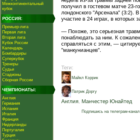
недель из-за травмы задней по
Межконтинентальный
получил в гостевом матче 23-г
кубок
лондонского "Арсенала" (3:2). 
РОССИЯ:
участие в 24 играх, в которых з
Премьер-лига
— Похоже, это серьезная трав
Первая лига
понаблюдать за ним. К сожале
Вторая лига
Кубок России
справляться с этим, — цитируе
Календарь
"манкунианцев".
Бомбардиры
Суперкубок
Тренеры
Теги:
Судьи
Стадионы
Майкл Кэррик
Сборная России
ЧЕМПИОНАТЫ:
Патрик Доргу
Англия
Англия
,
Манчестер Юнайтед
Германия
Испания
Подпишись на телеграм-канал
Италия
Франция
Нидерланды
Португалия
Турция