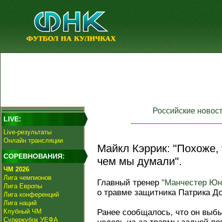
Российские новос
LIVE:
Live-результаты
Онлайн трансляции
Майкл Кэррик: "Похоже, 
СОРЕВНОВАНИЯ:
чем мы думали".
ЧМ 2026
Лига чемпионов
Главный тренер
"Манчестер Юн
Лига Европы
о травме защитника Патрика До
Лига конференций
Лига наций
Клубный ЧМ
Ранее сообщалось, что он выб
Суперкубок УЕФА