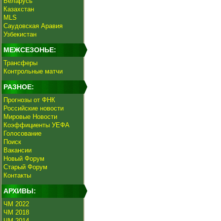
Беларусь
Казахстан
MLS
Саудовская Аравия
Узбекистан
МЕЖСЕЗОНЬЕ:
Трансферы
Контрольные матчи
РАЗНОЕ:
Прогнозы от ФНК
Российские новости
Мировые Новости
Коэффициенты УЕФА
Голосование
Поиск
Вакансии
Новый Форум
Старый Форум
Контакты
АРХИВЫ:
ЧМ 2022
ЧМ 2018
ЧМ 2014