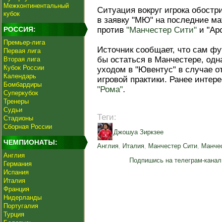
Межконтинентальный
Ситуация вокруг игрока обостри
кубок
в заявку "МЮ" на последние ма
РОССИЯ:
против
"Манчестер Сити"
и "Ар
Премьер-лига
Источник сообщает, что сам ф
Первая лига
бы остаться в Манчестере, одн
Вторая лига
Кубок России
уходом в "Ювентус" в случае о
Календарь
игровой практики. Ранее интере
Бомбардиры
"Рома"
.
Суперкубок
Тренеры
Судьи
Теги:
Стадионы
Сборная России
Джошуа Зиркзее
ЧЕМПИОНАТЫ:
Англия
,
Италия
,
Манчестер Сити
,
Манче
Англия
Подпишись на телеграм-канал
Германия
Испания
Италия
Франция
Нидерланды
Португалия
Турция