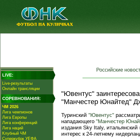
Российские новос
LIVE:
Live-результаты
Онлайн трансляции
"Ювентус" заинтересов
СОРЕВНОВАНИЯ:
"Манчестер Юнайтед" Д
ЧМ 2026
Лига чемпионов
Туринский
"Ювентус"
рассматри
Лига Европы
нападающего
"Манчестер Юнай
Лига конференций
издания Sky Italy, итальянски
Лига наций
Клубный ЧМ
интерес к 24-летнему нидерлан
Суперкубок УЕФА