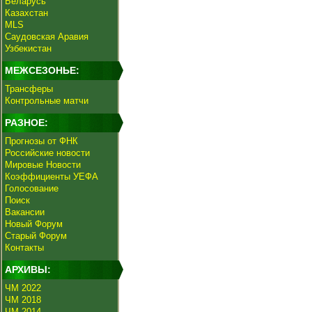
Беларусь
Казахстан
MLS
Саудовская Аравия
Узбекистан
МЕЖСЕЗОНЬЕ:
Трансферы
Контрольные матчи
РАЗНОЕ:
Прогнозы от ФНК
Российские новости
Мировые Новости
Коэффициенты УЕФА
Голосование
Поиск
Вакансии
Новый Форум
Старый Форум
Контакты
АРХИВЫ:
ЧМ 2022
ЧМ 2018
ЧМ 2014