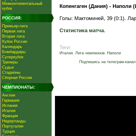
Межконтинентальный
Копенгаген (Дания) - Наполи (И
кубок
РОССИЯ:
Голы: Мактоминей, 39 (0:1). Ларс
Премьер-лига
Статистика матча.
Первая лига
Вторая лига
Кубок России
Календарь
Теги:
Бомбардиры
Италия
,
Лига чемпионов
,
Наполи
Суперкубок
Подпишись на телеграм-канал
Тренеры
Судьи
Стадионы
Сборная России
ЧЕМПИОНАТЫ:
Англия
Германия
Испания
Италия
Франция
Нидерланды
Португалия
Турция