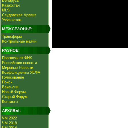
Беларусь
Казахстан
MLS
Саудовская Аравия
Узбекистан
МЕЖСЕЗОНЬЕ:
Трансферы
Контрольные матчи
РАЗНОЕ:
Прогнозы от ФНК
Российские новости
Мировые Новости
Коэффициенты УЕФА
Голосование
Поиск
Вакансии
Новый Форум
Старый Форум
Контакты
АРХИВЫ:
ЧМ 2022
ЧМ 2018
ЧМ 2014