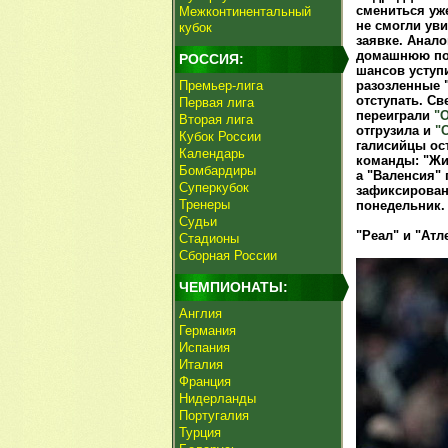
смениться уж
Межконтинентальный
не смогли уви
кубок
заявке. Анал
домашнюю по
РОССИЯ:
шансов уступ
Премьер-лига
разозленные 
отступать. С
Первая лига
переиграли
"
Вторая лига
отгрузила и
"
Кубок России
галисийцы ос
Календарь
команды: "Жи
Бомбардиры
а "Валенсия"
Суперкубок
зафиксирован
Тренеры
понедельник.
Судьи
"Реал" и "Ат
Стадионы
Сборная России
ЧЕМПИОНАТЫ:
Англия
Германия
Испания
Италия
Франция
Нидерланды
Португалия
Турция