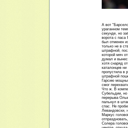
А вот "Барсел
ураганном темп
секунде, но з
ворота с паса 
был отменен и
только не в ст
штрафной, посл
которой мяч от
думал и вынес 
хотя снаряд от
каталонцев ни 
пропустила в р
штрафной поше
Гарсию мощным
смог перехват
Что ж. В комп
Субельдии, но 
перерыва Ольм
пальнул в штан
спас. Не проб
Левандовски, 
Маркус голово
отпраздновать,
Солера голово
центра, откуда