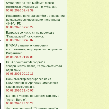
Футболист "Интер Майами" Месси
отметился дублем в матче Кубка лиг.
06.08.2026 09:42:39
Инфантино признал ошибки в отношении
неудавшегося инвестиционного плана
ФИФА - FT.
06.08.2026 07:46:29
Батраков согласился на переход в
"Галатасарай" - журналист.
,
06.08.2026 07:45:02
В ФИФА заявили о намерении
восстановить репутацию после проекта
Инфантино.
06.08.2026 01:07:01
ПСЖ проиграл "Мальорке" в
товарищеском матче, Сафонов отыграл
один тайм.
06.08.2026 00:12:16
Набиль Фекир перебрался из из
Объединённых Арабских Эмиратов в
Саудовскую Аравию.
05.08.2026 23:46:07
Маттео Руджери продолжит карьеру в
"Астон Вилле".
05.08.2026 23:30:27
Лига конференций. "Панатинаикос" и