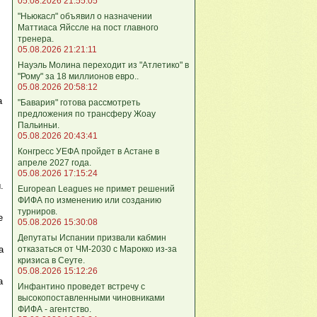
05.08.2026 21:55:05
"Ньюкасл" объявил о назначении
Маттиаса Яйссле на пост главного
тренера.
05.08.2026 21:21:11
Науэль Молина переходит из "Атлетико" в
"Рому" за 18 миллионов евро..
05.08.2026 20:58:12
а
"Бавария" готова рассмотреть
предложения по трансферу Жоау
Пальиньи.
05.08.2026 20:43:41
Конгресс УЕФА пройдет в Астане в
апреле 2027 года.
05.08.2026 17:15:24
.
European Leagues не примет решений
ФИФА по изменению или созданию
турниров.
е
05.08.2026 15:30:08
Депутаты Испании призвали кабмин
отказаться от ЧМ-2030 с Марокко из-за
а
кризиса в Сеуте.
05.08.2026 15:12:26
а
Инфантино проведет встречу с
высокопоставленными чиновниками
ФИФА - агентство.