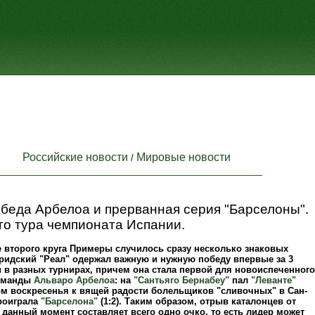
Российские новости
Мировые новости
/
беда Арбелоа и прерванная серия "Барселоны".
го тура чемпионата Испании.
е второго круга Примеры случилось сразу несколько знаковых
ридский "Реал" одержал важную и нужную победу впервые за 3
и в разных турнирах, причем она стала первой для новоиспеченного
команды
Альваро Арбелоа
: на
"Сантьяго Бернабеу"
пал
"Леванте"
ром воскресенья к вящей радости болельщиков "сливочных" в Сан-
роиграла
"Барселона"
(1:2). Таким образом, отрыв каталонцев от
данный момент составляет всего одно очко, то есть лидер может