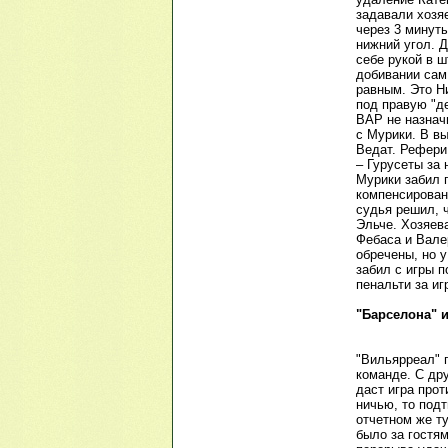
задавали хозяе
через 3 минут
нижний угол. 
себе рукой в 
добивании сам 
равным. Это Н
под правую "д
ВАР не назнач
с Мурики. В в
Ведат. Рефери 
– Гурусеты за 
Мурики забил 
компенсирован
судья решил, ч
Эльче. Хозяев
Фебаса и Вале
обречены, но у
забил с игры 
пенальти за иг
"Барселона" 
"Вильярреал" 
команде. С дру
даст игра про
ничью, то подт
отчетном же т
было за гостя