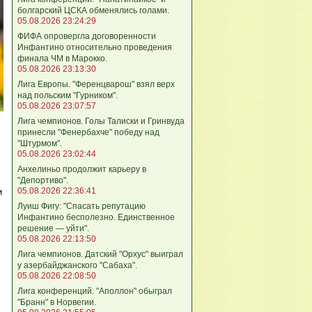
болгарский ЦСКА обменялись голами.
05.08.2026 23:24:29
ФИФА опровергла договоренности
Инфантино относительно проведения
финала ЧМ в Марокко.
05.08.2026 23:13:30
Лига Европы. "Ференцварош" взял верх
над польским "Гурником".
05.08.2026 23:07:57
Лига чемпионов. Голы Талиски и Гринвуда
принесли "Фенербахче" победу над
"Штурмом".
05.08.2026 23:02:44
Анхелиньо продолжит карьеру в
"Депортиво".
05.08.2026 22:36:41
и
Луиш Фигу: "Спасать репутацию
Инфантино бесполезно. Единственное
решение — уйти".
05.08.2026 22:13:50
Лига чемпионов. Датский "Орхус" выиграл
у азербайджанского "Сабаха".
05.08.2026 22:08:50
Лига конференций. "Аполлон" обыграл
"Бранн" в Норвегии.