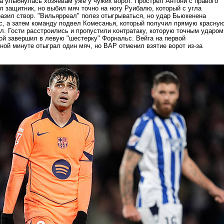
а улыбнулась хозяевам уже у чужих ворот. Прострел Антони с правого
 защитник, но выбил мяч точно на ногу Руибалю, который с угла
разил створ. "Вильярреал" полез отыгрываться, но удар Бьюкенена
с, а затем команду подвел Комесанья, который получил прямую красну
л. Гости расстроились и пропустили контратаку, которую точным ударом
ой завершил в левую "шестерку" Форнальс. Вейга на первой
ной минуте отыграл один мяч, но ВАР отменил взятие ворот из-за