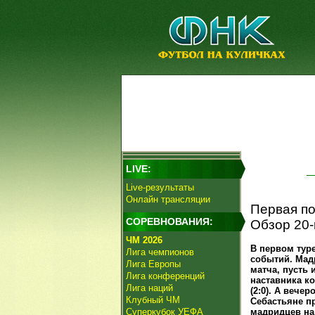
LIVE:
Live-результаты
Онлайн трансляции
Первая по
СОРЕВНОВАНИЯ:
Обзор 20-
ЧМ 2026
В первом тур
Лига чемпионов
событий. Мад
Лига Европы
матча, пусть 
Лига конференций
наставника 
Лига наций
(2:0). А вече
Клубный ЧМ
Себастьяне п
Суперкубок УЕФА
мадридцев на 