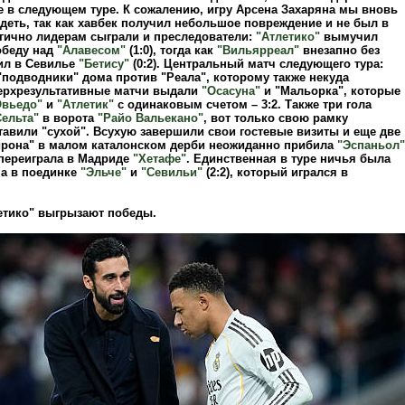
е в следующем туре. К сожалению, игру Арсена Захаряна мы вновь
деть, так как хавбек получил небольшое повреждение и не был в
огично лидерам сыграли и преследователи:
"Атлетико"
вымучил
беду над
"Алавесом"
(1:0), тогда как
"Вильярреал"
внезапно без
ил в Севилье
"Бетису"
(0:2). Центральный матч следующего тура:
"подводники" дома против "Реала", которому также некуда
верхрезультативные матчи выдали
"Осасуна"
и "Мальорка", которые
Овьедо"
и
"Атлетик"
с одинаковым счетом – 3:2. Также три гола
Сельта"
в ворота
"Райо Вальекано"
, вот только свою рамку
тавили "сухой". Всухую завершили свои гостевые визиты и еще две
рона" в малом каталонском дерби неожиданно прибила
"Эспаньол"
 переиграла в Мадриде
"Хетафе"
. Единственная в туре ничья была
а в поединке
"Эльче"
и
"Севильи"
(2:2), который игрался в
летико" выгрызают победы.