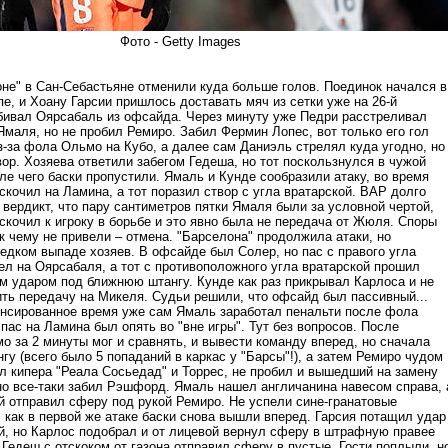
Фото - Getty Images
оне" в Сан-Себастьяне отменили куда больше голов. Поединок начался в
е, и Хоану Гарсии пришлось доставать мяч из сетки уже на 26-й
абивал Оярсабаль из офсайда. Через минуту уже Педри расстреливал
Ямаля, но не пробил Ремиро. Забил Фермин Лопес, вот только его гол
з-за фола Ольмо на Кубо, а далее сам Даниэль стрелял куда угодно, но
вор. Хозяева ответили забегом Гедеша, но тот поскользнулся в чужой
е чего баски пропустили. Ямаль и Кунде сообразили атаку, во время
скочил на Ламина, а тот поразил створ с угла вратарской. ВАР долго
вердикт, что пару сантиметров пятки Ямаля были за условной чертой,
скочил к игроку в борьбе и это явно была не передача от Жюля. Споры
к чему не привели – отмена. "Барселона" продолжила атаки, но
едком выпаде хозяев. В офсайде был Солер, но пас с правого угла
л на Оярсабаля, а тот с противоположного угла вратарской прошил
 ударом под ближнюю штангу. Кунде как раз прикрывал Карлоса и не
ить передачу на Микеля. Судьи решили, что офсайд был пассивный...
енсированное время уже сам Ямаль заработал пенальти после фола
пас на Ламина был опять во "вне игры". Тут без вопросов. После
о за 2 минуты мог и сравнять, и вывести команду вперед, но сначала
гу (всего было 5 попаданий в каркас у "Барсы"!), а затем Ремиро чудом
ил кипера "Реала Сосьедад" и Торрес, не пробил и вышедший на замену
но все-таки забил Рэшфорд. Ямаль нашел англичанина навесом справа, 
й отправил сферу под рукой Ремиро. Не успели сине-гранатовые
 как в первой же атаке баски снова вышли вперед. Гарсия потащил удар
й, но Карлос подобрал и от лицевой вернул сферу в штрафную правее
 Гедеш с отскоком от газона отправил сферу в пустые. Гости поплыли, н