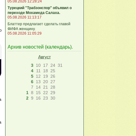
05.08.2026 12:28:24
Турецкий "Трабзонспор" объявил о
переходе Мохамеда Салаха.
05.08.2026 11:13:17
Блаттер предлагает сделать главой
ФИФА женщину.
о
05.08.2026 11:05:29
Архив новостей (
календарь
).
Август
3
10
17
24
31
4
11
18
25
5
12
19
26
6
13
20
27
7
14
21
28
1
8
15
22
29
2
9
16
23
30
а
а