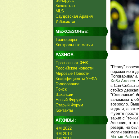
Беларусь
Казахстан
MLS
Саудовская Аравия
Узбекистан
МЕЖСЕЗОНЬЕ:
Трансферы
Контрольные матчи
РАЗНОЕ:
Прогнозы от ФНК
"Реалу" повез
Российские новости
поражение в дв
Мировые Новости
Поговаривали, 
Коэффициенты УЕФА
Хаби Алонсо
. 
Голосование
в Сан-Себастья
Поиск
стойко держал
Вакансии
"Сливочные" б
взламывать об
Новый Форум
возросло. Выш
Старый Форум
издали, а зат
Контакты
Фуэнте просто
забил с "точки
АРХИВЫ:
Асенсио, а тот
резерв, но бы
ЧМ 2022
могли забиват
ЧМ 2018
Мэтью Райан
с
ЧМ 2014