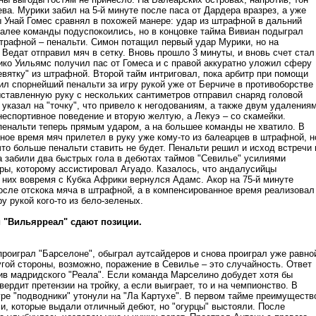
ва. Мурики забил на 5-й минуте после паса от Дардера вразрез, а уже
ы Унай Гомес сравнял в похожей манере: удар из штрафной в дальний
Далее команды подуспокоились, но в концовке тайма Вивиан подыграл
штрафной – пенальти. Симон потащил первый удар Мурики, но на
Ведат отправил мяч в сетку. Вновь прошло 3 минуты, и вновь счет стал
ико Уильямс получил пас от Гомеса и с правой аккуратно уложил сферу
евятку" из штрафной. Второй тайм интриговал, пока арбитр при помощи
ил спорнейший пенальти за игру рукой уже от Берчиче в противоборстве
ыставленную руку с нескольких сантиметров отправил снаряд головой
указал на "точку", что привело к негодованиям, а также двум удаления
неспортивное поведение и вторую желтую, а Лекуэ – со скамейки.
пенальти теперь прямым ударом, а на большее команды не хватило. В
ное время мяч прилетел в руку уже кому-то из балеарцев в штрафной, н
то больше пенальти ставить не будет. Пенальти решил и исход встречи 
а забили два быстрых гола в дебютах таймов "Севилье" усилиями
ры, которому ассистировал Агуадо. Казалось, что андалусийцы
 них вовремя с Кубка Африки вернулся Адамс. Акор на 75-й минуте
после отскока мяча в штрафной, а в компенсированное время реализовал
ру рукой кого-то из бело-зеленых.
и "Вильярреал" сдают позиции.
проиграл "Барселоне", обыграл аутсайдеров и снова проиграл уже равно
гой стороны, возможно, поражение в Севилье – это случайность. Ответ
тив мадридского "Реала". Если команда Марселино добудет хотя бы
вердит претензии на тройку, а если выиграет, то и на чемпионство. В
уре "подводники" утонули на "Ла Картухе". В первом тайме преимуществ
ми, которые выдали отличный дебют, но "огурцы" выстояли. После