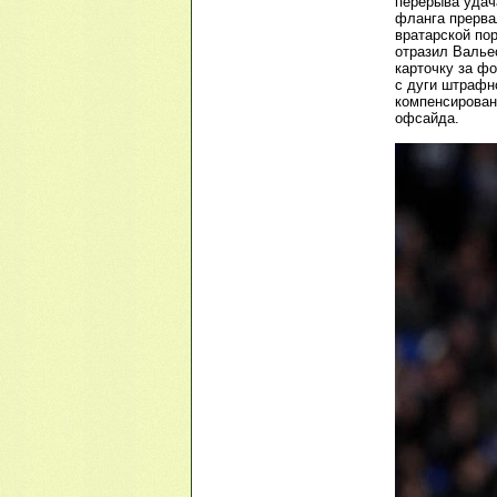
перерыва удач
фланга прервал
вратарской по
отразил Валье
карточку за фо
с дуги штрафн
компенсирован
офсайда.