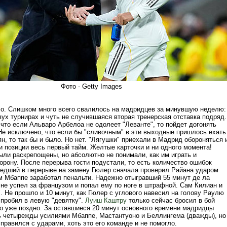
Фото - Getty Images
ло. Слишком много всего свалилось на мадридцев за минувшую неделю:
ух турнирах и чуть не случившаяся вторая тренерская отставка подряд.
что если Альваро Арбелоа не одолеет "Леванте", то пойдет догонять
Не исключено, что если бы "сливочным" в эти выходные пришлось ехать
н, то так бы и было. Но нет. "Лягушки" приехали в Мадрид обороняться 
и позиции весь первый тайм. Желтые карточки и ни одного момента!
ыли раскрепощены, но абсолютно не понимали, как им играть и
орону. После перерыва гости подустали, то есть количество ошибок
едший в перерыве на замену Гюлер сначала проверил Райана ударом
ем Мбаппе заработал пенальти. Надежно отыгравший 55 минут де ла
 не успел за французом и попал ему по ноге в штрафной. Сам Килиан и
". Не прошло и 10 минут, как Гюлер с углового навесил на голову Раулю
 пробил в левую "девятку".
Луиш Каштру
только сейчас бросил в бой
ло уже поздно. За оставшиеся 20 минут основного времени мадридцы
ь четырежды усилиями Мбаппе, Мастантуоно и Беллингема (дважды), но
правился с ударами, хоть это его команде и не помогло.