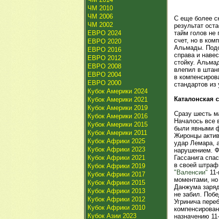
ЧМ 2010
ЧМ 2006
С еще более с
ЧМ 2002
результат оста
ЕВРО 2024
тайм голов не 
счет, но в ко
ЕВРО 2020
Альмады. Подо
ЕВРО 2016
справа и наве
ЕВРО 2012
стойку. Альмад
ЕВРО 2008
влепил в штанг
ЕВРО 2004
в компенсиров
ЕВРО 2000
стандартов из
Кубок Америки 2024
Каталонская с
Кубок Америки 2021
Кубок Америки 2019
Сразу шесть м
Кубок Америки 2016
Началось все в
Кубок Америки 2015
были явными фа
Кубок Америки 2011
Жиронцы актив
Кубок Африки 2025
удар Лемара, а
Кубок Африки 2023
нарушением. 
Кубок Африки 2021
Гассанига спа
в своей штра
Кубок Африки 2019
"Валенсии"
11-
Кубок Африки 2017
моментами, но
Кубок Африки 2015
Данжума заряди
Кубок Африки 2013
не забил. Поб
Кубок Африки 2012
Угринича переб
Кубок Африки 2010
компенсирован
Кубок Азии 2023
назначению 11-