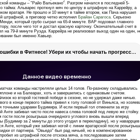
ской команды – "Райо Вальекано". Разгром начался в последней 5-
го тайма: Альварес проткнул мяч по центру в штрафную на Каррейру, а
ком вратаря. Не прошло и 10 минут в тайме втором, как Пача нарушил
ей штрафной, а приговор четко исполнил
Брайан Сарагоса
. Серьезно
Менди, который грубо сыграл на 65-й минуте. ВАР подозвал главного
тору, после чего тот и достал красную карточку. Окончательный счет в
л на 79-й минуте Руэда. Каррейра не реализовал выход один на один, н
ивании был именно Хавьер.
Главные ошибки в Фитнесе! Убери их чтобы начать прогрессировать!
 просмотров
1.5 тыс.
 матчах команды настреляли целых 14 голов. По-разному складывались
мплоне и на Балеарах, хоть и завершились с одинаковым счетом.
лизок ко второй гостевой победе в сезоне, но не удержал даже ничью.
ого в конце первого тайма привел к голу головой от Виньяса, но хозяев
я точными ударами Будимира. И если первый гол отменили за игру
ой Анте забивал чисто после навеса слева головой под левую же стойку.
м гости после розыгрыша очередного углового вновь вышли вперед
 (Будимир за 2 минуты до этого угодил в перекладину), но у наваррцев
ся Анте, который уже забивал ногой с линии вратарской после розыгрыш
идки от партнера. "Овьедо" был рад ничьей, но в компенсированное
пробил из штрафной после отскока мяча, а последовавшее затем
ны выгоды гостям не принесло. На Балеарских островах, напротив, тон