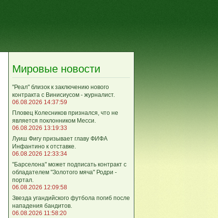
Мировые новости
"Реал" близок к заключению нового
контракта с Винисиусом - журналист.
06.08.2026 14:37:59
Пловец Колесников признался, что не
является поклонником Месси.
06.08.2026 13:19:33
Луиш Фигу призывает главу ФИФА
Инфантино к отставке.
06.08.2026 12:33:34
"Барселона" может подписать контракт с
обладателем "Золотого мяча" Родри -
портал.
06.08.2026 12:09:58
Звезда угандийского футбола погиб после
нападения бандитов.
06.08.2026 11:58:20