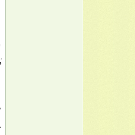
м
о
в
й
о