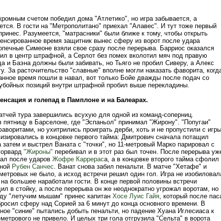
кромным счетом победил дома "Атлетико", но игра забывается, а
ется. В гости на "Метрополитано" приехал "Алавес". И тут тоже первый
принес. Разумеется, "матрасники" были ближе к тому, чтобы открыть
мпенсированное время защитник вынес сферу из ворот после удара
печные Симеоне взяли свое сразу после перерыва. Барриос оказался
сил в центр штрафной, а Серлот без помех вколотил мяч под правую
а и Баэна должны были забивать, но Тьяго не пробил Сиверу, а Алекс
у. За расточительство "славные" вполне могли наказать фаворита, когд
анное время пошли в навал, вот только Бойе дважды после подач со
 убойных позиций внутри штрафной пробил выше перекладины.
енсация и голепад в Памплоне и на Балеарах.
атчей тура завершились всухую для одной из команд-соперниц.
 пятницу в Барселоне, где "Эспаньол" принимал "Жирону". "Попугаи"
воритами, но ухитрились проиграть дерби, хоть и не пропустили с игры
изировались в концовке первого тайма: Дмитрович сначала потащил
 затем и выстрел Ваната с "точки", но 11-метровый Марко парировал с
Форвард
"Жироны"
перебивал и в этот раз был точен. После перерыва уж
сал после ударов
Жофре Каррерас
а, а в концовке второго тайма сфолил
фной
Рубен Санчес
. Ванат снова забил пенальти. В матче "Хетафе" и
метровых не было, а исход встречи решил один гол. Игра не изобиловал
 на большее наработали гости. В конце первой половины встречи
л в стойку, а после перерыва он же неоднократно угрожал воротам, но
еду "летучим мышам" принес капитан
Хосе Луис Гайя
, который после пас
росил сферу над Сорией за 6 минут до конца основного времени. В
ное "синие" пытались добыть пенальти, но падение Хуана Иглесиаса к
метрового не привело. И целых три гола отгрузила "Сельта" в ворота