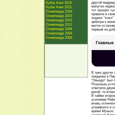
другой мадрид
Кубок Азии 2019
минутке перво
Кубок Азии 2015
тот прошил тыч
Олимпиада 2024
правила в сво
Олимпиада 2020
подвел "пчел" 
Олимпиада 2016
арбитра к мони
Олимпиада 2012
матче установи
Олимпиада 2008
первым на доб
Олимпиада 2004
Олимпиада 2000
РЕКЛАМА
РЕКЛАМА
РЕКЛАМА
85.8 тыс.
В трех других
поединки в Па
"Овьедо" был б
Розыгрыш углов
ответили двум
рукой, то втор
В тайме второ
усилиями Рейны
вновь отличил
штрафного и ск
время Муньос 
удаление Кате