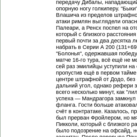
передачу Дибалы, нападающий
опорную ногу голкиперу. "Быки
Влашича из пределов штрафно
атаки римлян выглядели опас
Палеари, а Ренсх поспел на от
который с близкого расстояния
первый почти за два десятка л
набрать в Серии А 200 (131+69
"Болонья", одержавшая победу
матче 16-го тура, всё ещё не 
сей раз эмилийцы уступили на
пропустив ещё в первом тайме 
центре штрафной от Додо, без
дальний угол, однако рефери
всего несколько минут, как "л
успеха — Мандрагора замкнул 
фланга. Гости больше атаковал
счёт в контратаке. Казалось, 
был прерван Фройлером, но мя
Пикколи, который с близкого р
было подозрение на офсайд, н