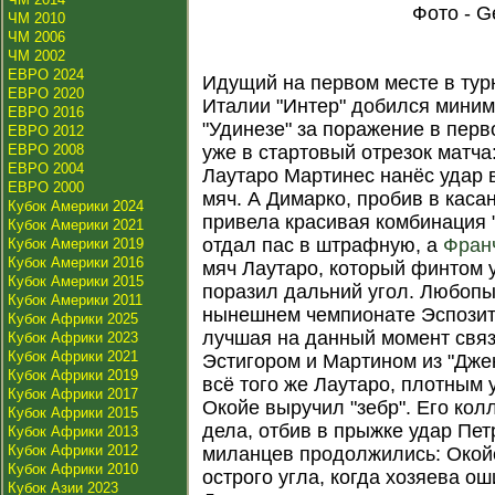
Фото - G
ЧМ 2010
ЧМ 2006
ЧМ 2002
ЕВРО 2024
Идущий на первом месте в тур
ЕВРО 2020
Италии "Интер" добился миним
ЕВРО 2016
"Удинезе" за поражение в перв
ЕВРО 2012
ЕВРО 2008
уже в стартовый отрезок матча
ЕВРО 2004
Лаутаро Мартинес нанёс удар 
ЕВРО 2000
мяч. А Димарко, пробив в касан
Кубок Америки 2024
привела красивая комбинация "
Кубок Америки 2021
отдал пас в штрафную, а
Фран
Кубок Америки 2019
Кубок Америки 2016
мяч Лаутаро, который финтом 
Кубок Америки 2015
поразил дальний угол. Любопыт
Кубок Америки 2011
нынешнем чемпионате Эспозит
Кубок Африки 2025
лучшая на данный момент связ
Кубок Африки 2023
Кубок Африки 2021
Эстигором и Мартином из "Джен
Кубок Африки 2019
всё того же Лаутаро, плотным 
Кубок Африки 2017
Окойе выручил "зебр". Его кол
Кубок Африки 2015
дела, отбив в прыжке удар Пет
Кубок Африки 2013
Кубок Африки 2012
миланцев продолжились: Окойе
Кубок Африки 2010
острого угла, когда хозяева о
Кубок Азии 2023