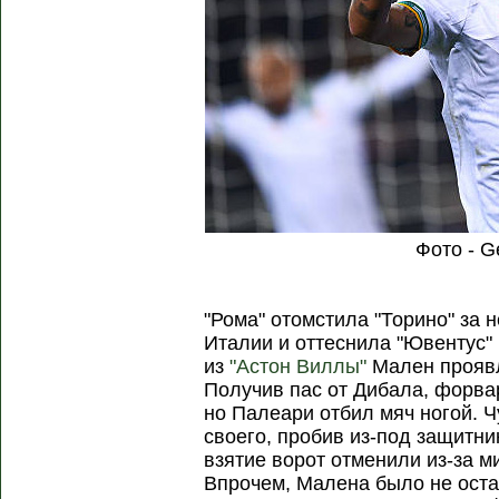
Фото - G
"Рома" отомстила "Торино" за 
Италии и оттеснила "Ювентус"
из
"Астон Виллы"
Мален проявл
Получив пас от Дибала, форва
но Палеари отбил мяч ногой. 
своего, пробив из-под защитни
взятие ворот отменили из-за м
Впрочем, Малена было не оста