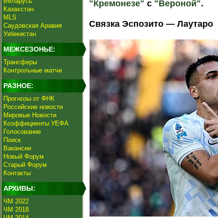
Беларусь
"Кремонезе"
с
"Вероной"
.
Казахстан
MLS
Связка Эспозито — Лаутаро
Саудовская Аравия
Узбекистан
МЕЖСЕЗОНЬЕ:
Трансферы
Контрольные матчи
РАЗНОЕ:
Прогнозы от ФНК
Российские новости
Мировые Новости
Коэффициенты УЕФА
Голосование
Поиск
Вакансии
Новый Форум
Старый Форум
Контакты
АРХИВЫ:
ЧМ 2022
ЧМ 2018
ЧМ 2014