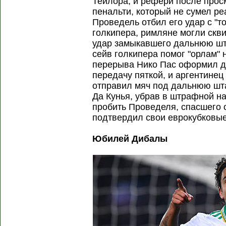
Тейлора, и рефери после прос
пенальти, который не сумел р
Проведель отбил его удар с "т
голкипера, римляне могли скви
удар замыкавшего дальнюю шта
сейв голкипера помог "орлам" 
перерыва Нико Пас оформил д
передачу пяткой, и аргентинец
отправил мяч под дальнюю штан
Да Кунья, убрав в штрафной на
пробить Проведеля, спасшего 
подтвердил свои еврокубковы
Юбилей Дибалы