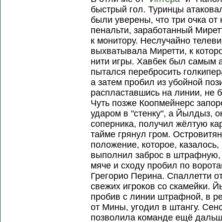
быстрый гол. Туринцы атакова
были уверены, что три очка от 
пенальти, заработанный Мирет
к монитору. Неслучайно телев
выхватывала Миретти, к которо
нити игры. Хавбек был самым 
пытался перебросить голкипера
а затем пробил из убойной по
распластавшись на линии, не б
Чуть позже Коопмейнерс запор
ударом в "стенку", а Йылдыз, 
соперника, получил жёлтую ка
тайме грянул гром. Островитя
положение, которое, казалось,
выполнил заброс в штрафную,
мяче и сходу пробил по ворот
Грегорио Перина. Спаллетти о
свежих игроков со скамейки. Й
пробив с линии штрафной, в ре
от Мины, угодил в штангу. Се
позволила команде ещё дальше