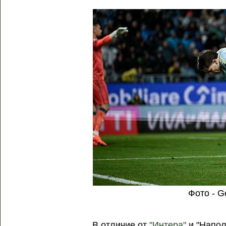
Фото - G
В отличие от
"Интера"
и "Напол