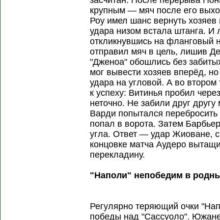
засчитан. После перерыва Понг
крупным — мяч после его выхо
Роу имел шанс вернуть хозяев в
удара низом встала штанга. И 
откликнувшись на фланговый н
отправил мяч в цель, лишив Де
"Дженоа" обошлись без забиты
мог вывести хозяев вперёд, но
удара на угловой. А во втором
к успеху: Витинья пробил чере
неточно. Не забили друг другу 
Варди попытался перебросить г
попал в ворота. Затем Барбье
угла. Ответ — удар Жиоване, с
концовке матча Аудеро вытащи
перекладину.
"Наполи" непобедим в родны
Регулярно теряющий очки "На
победы над "Сассуоло". Южане