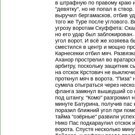
в штрафную по правому краю 
"девятку", но не попал в створ
выручил бергамасков, отбив у
того же Туре после углового. 
угрозу воротам Скуффета: Ска
но его удар был заблокирован.
угол ворот. И всё же хозяева 
сместился в центр и мощно пр
Карнесекки отбил мяч. Развязк
Аханор прострелил во вратарс
арбитру, поскольку защитник с
на отскок Крстович не выключи
проткнул мяч в ворота. "Пиза"
сумела отыграться через неско
фланга замкнул вышедший со 
под штангу. "Комо" разгромил н
минуте Батурина, получив пас
поразил ближний угол при пом
тайма "озёрные" развили успе
Нико Пас подкараулил отскок и
ворота. Спустя несколько мину