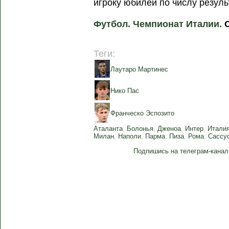
игроку юбилей по числу резул
Футбол. Чемпионат Италии.
О
Теги:
Лаутаро Мартинес
Нико Пас
Франческо Эспозито
Аталанта
,
Болонья
,
Дженоа
,
Интер
,
Итали
Милан
,
Наполи
,
Парма
,
Пиза
,
Рома
,
Сассу
Подпишись на телеграм-канал