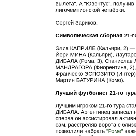
вылета". А "Ювентус", получив
лигочемпионской четвёрки.
Сергей Зариков.
Символическая сборная 21-г
Элиа КАПРИЛЕ (Кальяри, 2) —
Йери МИНА (Кальяри), Лаутар
ДИБАЛА (Рома, 3), Станислав
МАНДРАГОРА (Фиорентина, 2),
Франческо ЭСПОЗИТО (Интер)
Мартин БАТУРИНА (Комо).
Лучший футболист 21-го тура
Лучшим игроком 21-го тура ст
ДИБАЛА. Аргентинец записал на
сперва он ассистировал актив
сам, расстреляв ворота с близ
позволили набрать
"Роме"
важн