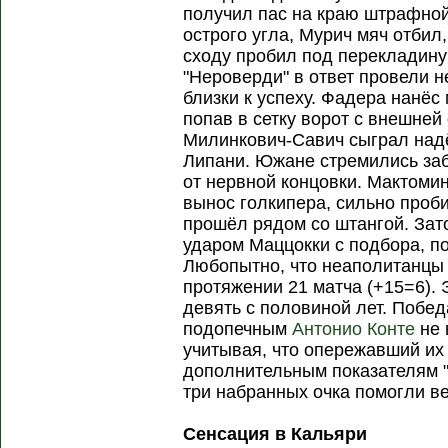
получил пас на краю штрафной
острого угла, Мурич мяч отбил
сходу пробил под перекладину
"Нероверди" в ответ провели н
близки к успеху. Фадера нанёс
попав в сетку ворот с внешне
Милинкович-Савич сыграл надё
Липани. Южане стремились заб
от нервной концовки. Мактоми
вынос голкипера, сильно проб
прошёл рядом со штангой. Зат
ударом Маццокки с подбора, п
Любопытно, что неаполитанцы 
протяжении 21 матча (+15=6). 
девять с половиной лет. Побед
подопечным
Антонио Конте
не 
учитывая, что опережавший их
дополнительным показателям "
три набранных очка помогли ве
Сенсация в Кальяри