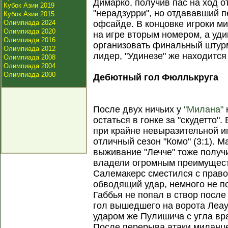
Димарко, получив пас на ход о
Кубок Азии 2019
"нерадзурри", но отдававший 
Кубок Азии 2015
Олимпиада 2024
офсайде. В концовке игроки м
Олимпиада 2020
на игре вторым номером, а уди
Олимпиада 2016
организовать финальный штур
Олимпиада 2012
лидер, "Удинезе" же находится
Олимпиада 2008
Олимпиада 2004
Олимпиада 2000
Дебютный гол Фюллькруга
После двух ничьих у
"Милана"
остаться в гонке за "скудетто".
при крайне невыразительной и
отличный сезон "Комо" (3:1). 
выживание "Лечче" тоже получ
владели огромным преимущест
Салемакерс сместился с право
обводящий удар, немного не п
Габбья не попал в створ после
гол вышедшего на ворота Леау
ударом же Пулишича с угла вр
После перерыва атаки миланц