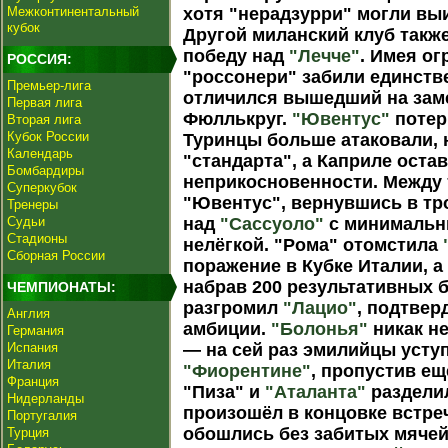
Межконтинентальный
хотя "нерадзурри" могли вы
кубок
Другой миланский клуб так
победу над
"Лечче"
. Имея о
РОССИЯ:
"россонери" забили единств
Премьер-лига
отличился вышедший на зам
Первая лига
Фюллькруг.
"Ювентус"
потер
Вторая лига
Кубок России
Туринцы больше атаковали, 
Календарь
"стандарта", а Каприле оста
Бомбардиры
неприкосновенности. Между
Суперкубок
"Ювентус", вернувшись в тр
Тренеры
Судьи
над
"Сассуоло"
с минимальны
Стадионы
нелёгкой. "Рома" отомстила
Сборная России
поражение в Кубке Италии, 
набрав 200 результативных 
ЧЕМПИОНАТЫ:
разгромил
"Лацио"
, подтвер
Англия
амбиции.
"Болонья"
никак не
Германия
Испания
— на сей раз эмилийцы усту
Италия
"Фиорентине"
, пропустив ещ
Франция
"Пиза" и
"Аталанта"
разделил
Нидерланды
произошёл в концовке встре
Португалия
обошлись без забитых мячей.
Турция