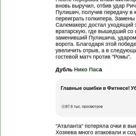
вновь выручил, отбив удар Рич
Пулишич, получив передачу в к
переиграть голкипера. Замены
Салемакерс достал уходящий з
вратарскую, где вышедший со 
заменивший Пулишича, ударом
ворота. Благодаря этой победе
увеличить отрыв, а в следующ
гостевой матч против "Ромы".
Дубль
Нико Пас
а
РЕКЛАМА
РЕКЛАМА
РЕКЛАМА
87.6 тыс. просмотров
"Аталанта" потеряла очки в в
Хозяева много атаковали и со