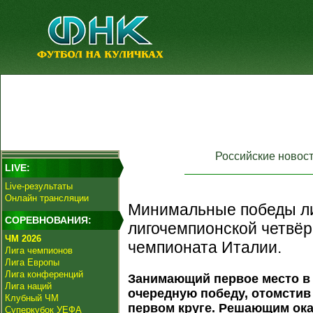
Российские новос
LIVE:
Live-результаты
Онлайн трансляции
Минимальные победы ли
СОРЕВНОВАНИЯ:
лигочемпионской четвёрк
ЧМ 2026
чемпионата Италии.
Лига чемпионов
Лига Европы
Лига конференций
Занимающий первое место в
Лига наций
очередную победу, отомсти
Клубный ЧМ
первом круге. Решающим ок
Суперкубок УЕФА