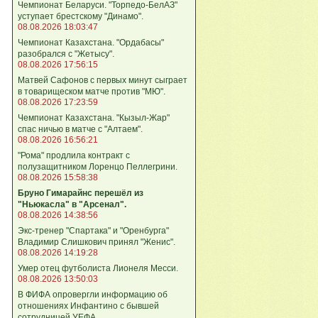
Чемпионат Беларуси. "Торпедо-БелАЗ"
уступает брестскому "Динамо".
08.08.2026 18:03:47
Чемпионат Казахстана. "Ордабасы"
разобрался с "Жетысу".
08.08.2026 17:56:15
Матвей Сафонов с первых минут сыграет
в товарищеском матче против "МЮ".
08.08.2026 17:23:59
Чемпионат Казахстана. "Кызыл-Жар"
спас ничью в матче с "Алтаем".
08.08.2026 16:56:21
"Рома" продлила контракт с
полузащитником Лоренцо Пеллегрини.
08.08.2026 15:58:38
Бруно Гимарайнс перешёл из
"Ньюкасла" в "Арсенал".
08.08.2026 14:38:56
Экс-тренер "Спартака" и "Оренбурга"
Владимир Слишкович принял "Женис".
08.08.2026 14:19:28
Умер отец футболиста Лионеля Месси.
08.08.2026 13:50:03
В ФИФА опровергли информацию об
отношениях Инфантино с бывшей
сотрудницей УЕФА.