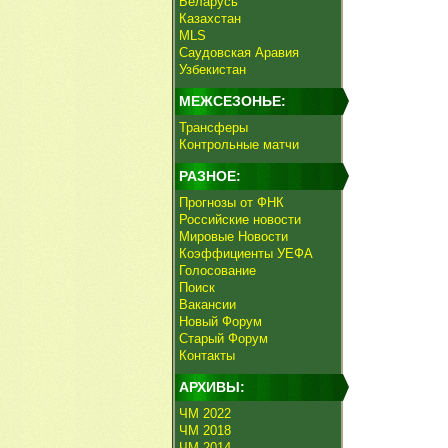
Беларусь
Казахстан
MLS
Саудовская Аравия
Узбекистан
МЕЖСЕЗОНЬЕ:
Трансферы
Контрольные матчи
РАЗНОЕ:
Прогнозы от ФНК
Российские новости
Мировые Новости
Коэффициенты УЕФА
Голосование
Поиск
Вакансии
Новый Форум
Старый Форум
Контакты
АРХИВЫ:
ЧМ 2022
ЧМ 2018
ЧМ 2014