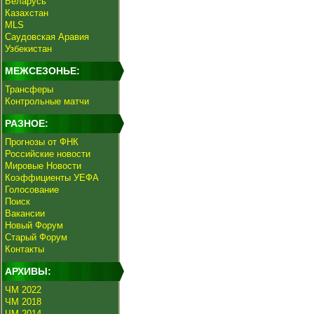
Беларусь
Казахстан
MLS
Саудовская Аравия
Узбекистан
МЕЖСЕЗОНЬЕ:
Трансферы
Контрольные матчи
РАЗНОЕ:
Прогнозы от ФНК
Российские новости
Мировые Новости
Коэффициенты УЕФА
Голосование
Поиск
Вакансии
Новый Форум
Старый Форум
Контакты
АРХИВЫ:
ЧМ 2022
ЧМ 2018
ЧМ 2014