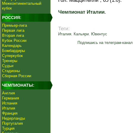
Гол: Маццителли , 65 (1:0).
Межконтинентальный
кубок
Чемпионат Италии
.
РОССИЯ:
Премьер-лига
Теги:
Первая лига
Италия
,
Кальяри
,
Ювентус
Вторая лига
Кубок России
Подпишись на телеграм-канал
Календарь
Бомбардиры
Суперкубок
Тренеры
Судьи
Стадионы
Сборная России
ЧЕМПИОНАТЫ:
Англия
Германия
Испания
Италия
Франция
Нидерланды
Португалия
Турция