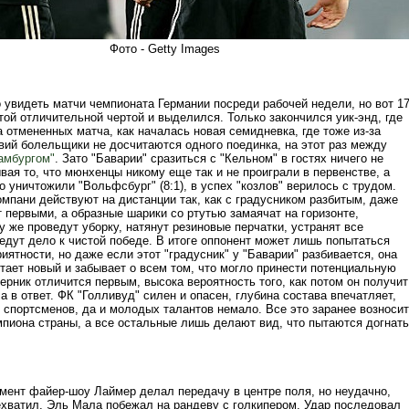
Фото - Getty Images
 увидеть матчи чемпионата Германии посреди рабочей недели, но вот 17
той отличительной чертой и выделился. Только закончился уик-энд, где
 отмененных матча, как началась новая семидневка, где тоже из-за
вий болельщики не досчитаются одного поединка, на этот раз между
амбургом"
. Зато "Баварии" сразиться с "Кельном" в гостях ничего не
ая то, что мюнхенцы никому еще так и не проиграли в первенстве, а
 уничтожили "Вольфсбург" (8:1), в успех "козлов" верилось с трудом.
мпани действуют на дистанции так, как с градусником разбитым, даже
 первыми, а образные шарики со ртутью замаячат на горизонте,
у же проведут уборку, натянут резиновые перчатки, устранят все
едут дело к чистой победе. В итоге оппонент может лишь попытаться
иятности, но даже если этот "градусник" у "Баварии" разбивается, она
тает новый и забывает о всем том, что могло принести потенциальную
ерник отличится первым, высока вероятность того, как потом он получит
ча в ответ. ФК "Голливуд" силен и опасен, глубина состава впечатляет,
 спортсменов, да и молодых талантов немало. Все это заранее возносит
мпиона страны, а все остальные лишь делают вид, что пытаются догнать
мент файер-шоу Лаймер делал передачу в центре поля, но неудачно,
ехватил, Эль Мала побежал на рандеву с голкипером. Удар последовал