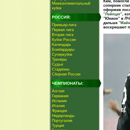
Ким, помогли 
Межконтинентальный
соперник стал
кубок
оформив посл
"Лейпциг"
, ко
РОССИЯ:
"Юнион" в ЛЧ,
дальше
"Майн
Премьер-лига
воскрешают пр
Первая лига
Вторая лига
Кубок России
Календарь
Бомбардиры
Суперкубок
Тренеры
Судьи
Стадионы
Сборная России
ЧЕМПИОНАТЫ:
Англия
Германия
Испания
Италия
Франция
Нидерланды
Португалия
Турция