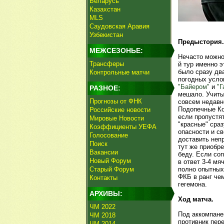
Беларусь
Казахстан
MLS
Саудовская Аравия
Узбекистан
Предыстория.
МЕЖСЕЗОНЬЕ:
Нечасто можно
Трансферы
й тур именно э
было сразу два
Контрольные матчи
погодных усло
"Байером"
и
"Г
РАЗНОЕ:
мешало. Учитыв
Прогнозы от ФНК
совсем недавно
Подопечные Ко
Российские новости
если пропустят
Мировые Новости
"красные" сраз
Коэффициенты УЕФА
опасности и св
Голосование
доставить непр
Поиск
тут же приобре
Вакансии
беду. Если соп
Новый Форум
в ответ 3-4 мя
Старый Форум
полно опытных
ФКБ в ранг че
Контакты
гегемона.
АРХИВЫ:
Ход матча.
ЧМ 2022
Под аккомпане
ЧМ 2018
противник пер
ЧМ 2014