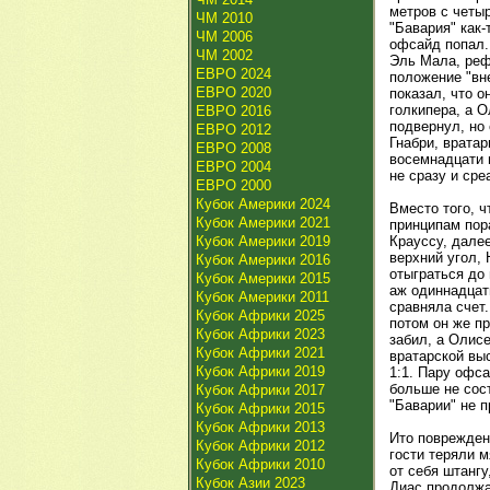
метров с четыр
ЧМ 2010
"Бавария" как-
ЧМ 2006
офсайд попал.
ЧМ 2002
Эль Мала, реф
ЕВРО 2024
положение "вне
ЕВРО 2020
показал, что о
голкипера, а 
ЕВРО 2016
подвернул, но
ЕВРО 2012
Гнабри, вратар
ЕВРО 2008
восемнадцати 
ЕВРО 2004
не сразу и сре
ЕВРО 2000
Кубок Америки 2024
Вместо того, ч
Кубок Америки 2021
принципам пора
Кубок Америки 2019
Крауссу, дале
верхний угол, 
Кубок Америки 2016
отыграться до
Кубок Америки 2015
аж одиннадцат
Кубок Америки 2011
сравняла счет
Кубок Африки 2025
потом он же пр
Кубок Африки 2023
забил, а Олисе
Кубок Африки 2021
вратарской выс
Кубок Африки 2019
1:1. Пару офс
больше не сост
Кубок Африки 2017
"Баварии" не п
Кубок Африки 2015
Кубок Африки 2013
Ито повреждени
Кубок Африки 2012
гости теряли м
Кубок Африки 2010
от себя штангу
Кубок Азии 2023
Диас продолжа