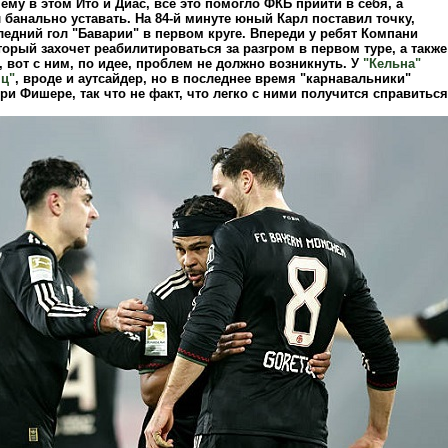
ему в этом Ито и Диас, все это помогло ФКБ прийти в себя, а
 банально уставать. На 84-й минуте юный Карл поставил точку,
едний гол "Баварии" в первом круге. Впереди у ребят Компани
торый захочет реабилитироваться за разгром в первом туре, а также
 вот с ним, по идее, проблем не должно возникнуть. У
"Кельна"
ц"
, вроде и аутсайдер, но в последнее время "карнавальники"
и Фишере, так что не факт, что легко с ними получится справиться