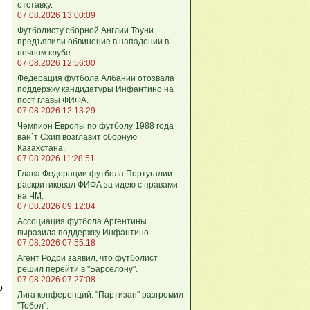
отставку.
07.08.2026 13:00:09
Футболисту сборной Англии Тоуни
предъявили обвинение в нападении в
ночном клубе.
07.08.2026 12:56:00
Федерация футбола Албании отозвала
поддержку кандидатуры Инфантино на
пост главы ФИФА.
07.08.2026 12:13:29
Чемпион Европы по футболу 1988 года
ван`т Схип возглавит сборную
Казахстана.
07.08.2026 11:28:51
Глава Федерации футбола Португалии
раскритиковал ФИФА за идею с правами
на ЧМ.
07.08.2026 09:12:04
Ассоциация футбола Аргентины
выразила поддержку Инфантино.
07.08.2026 07:55:18
Агент Родри заявил, что футболист
решил перейти в "Барселону".
07.08.2026 07:27:08
ю
Лига кoнференций. "Партизан" разгромил
"Тобол".