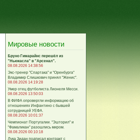
Мировые новости
Бруно Гимарайнс перешёл из
"Ньюкасла" в "Арсенал".
08.08.2026 14:38:56
Экс-тренер "Спартака" и "Оренбурга"
Владимир Слишкович принял "Женис".
08.08.2026 14:19:28
Умер отец футболиста Лионеля Месси.
08.08.2026 13:50:03
В ФИФА опровергли информацию об
.
отношениях Инфантино с бывшей
сотрудницей УЕФА.
08.08.2026 10:01:37
Чемпионат Португалии. "Эшторил" и
"Фамаликан" разошлись миром.
08.08.2026 00:10:18
Лука Зидан подписал контракт с