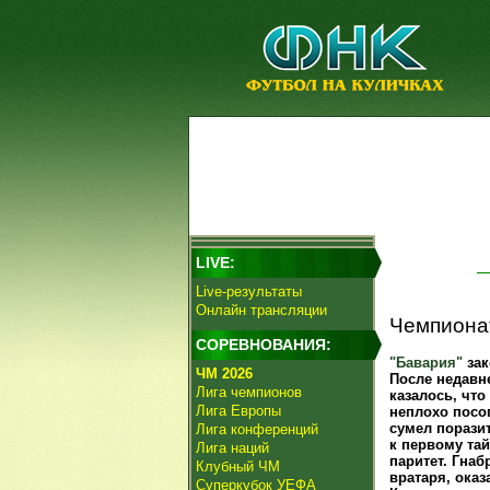
LIVE:
Live-результаты
Онлайн трансляции
Чемпионат
СОРЕВНОВАНИЯ:
"Бавария"
зак
ЧМ 2026
После недавн
Лига чемпионов
казалось, что
Лига Европы
неплохо посо
сумел поразит
Лига конференций
к первому тай
Лига наций
паритет. Гнаб
Клубный ЧМ
вратаря, оказ
Суперкубок УЕФА