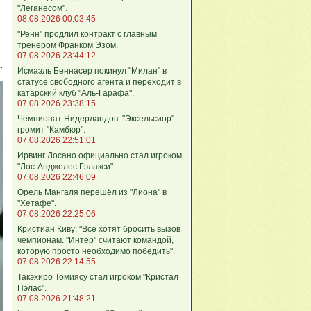
"Леганесом".
08.08.2026 00:03:45
"Ренн" продлил контракт с главным
тренером Франком Эзом.
07.08.2026 23:44:12
.
Исмаэль Беннасер покинул "Милан" в
статусе свободного агента и переходит в
катарский клуб "Аль-Гарафа".
07.08.2026 23:38:15
Чемпионат Нидерландов. "Эксельсиор"
громит "Камбюр".
07.08.2026 22:51:01
Ирвинг Лосано официально стал игроком
"Лос-Анджелес Гэлакси".
07.08.2026 22:46:09
Орель Мангаля перешёл из "Лиона" в
"Хетафе".
07.08.2026 22:25:06
Кристиан Киву: "Все хотят бросить вызов
чемпионам. "Интер" считают командой,
которую просто необходимо победить".
07.08.2026 22:14:55
Такэхиро Томиясу стал игроком "Кристал
Пэлас".
07.08.2026 21:48:21