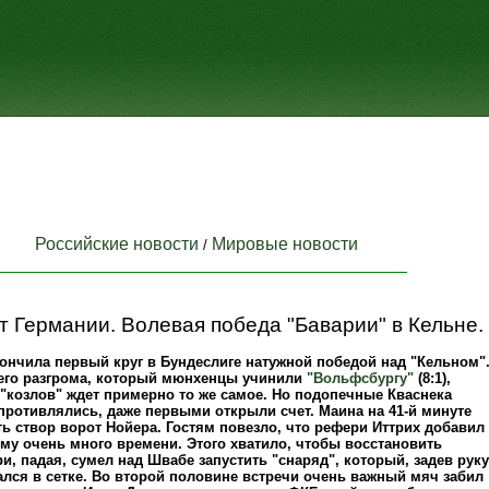
Российские новости
Мировые новости
/
 Германии. Волевая победа "Баварии" в Кельне.
ончила первый круг в Бундеслиге натужной победой над "Кельном"
его разгрома, который мюнхенцы учинили
"Вольфсбургу"
(8:1),
 "козлов" ждет примерно то же самое. Но подопечные Кваснека
противлялись, даже первыми открыли счет. Маина на 41-й минуте
ь створ ворот Нойера. Гостям повезло, что рефери Иттрих добавил
му очень много времени. Этого хватило, чтобы восстановить
ри, падая, сумел над Швабе запустить "снаряд", который, задев руку
ался в сетке. Во второй половине встречи очень важный мяч забил