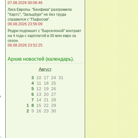
07.08.2026 00:06:46
Лига Европы. "Бенфика" разгромила
"Хартс", "Зальцбург" не без труда
справился с "Пафосом".
06.08.2026 23:56:09
Родри подпишет с "Барселоной" контракт
на 4 года с зарплатой в 30 млн евро за
сезон.
06.08.2026 23:52:25
Архив новостей (
календарь
).
Август
3
10
17
24
31
4
11
18
25
5
12
19
26
6
13
20
27
е
7
14
21
28
1
8
15
22
29
2
9
16
23
30