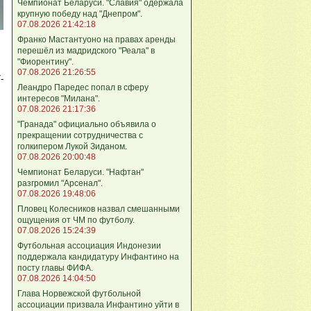
Чемпионат Беларуси. "Славия" одержала
крупную победу над "Днепром".
07.08.2026 21:42:18
Франко Мастантуоно на правах аренды
перешёл из мадридского "Реала" в
"Фиорентину".
07.08.2026 21:26:55
-
Леандро Паредес попал в сферу
интересов "Милана".
07.08.2026 21:17:36
"Гранада" официально объявила о
прекращении сотрудничества с
голкипером Лукой Зиданом.
07.08.2026 20:00:48
Чемпионат Беларуси. "Нафтан"
разгромил "Арсенал".
07.08.2026 19:48:06
Пловец Колесников назвал смешанными
ощущения от ЧМ по футболу.
07.08.2026 15:24:39
Футбольная ассоциация Индонезии
поддержала кандидатуру Инфантино на
посту главы ФИФА.
07.08.2026 14:04:50
Глава Норвежской футбольной
ассоциации призвала Инфантино уйти в