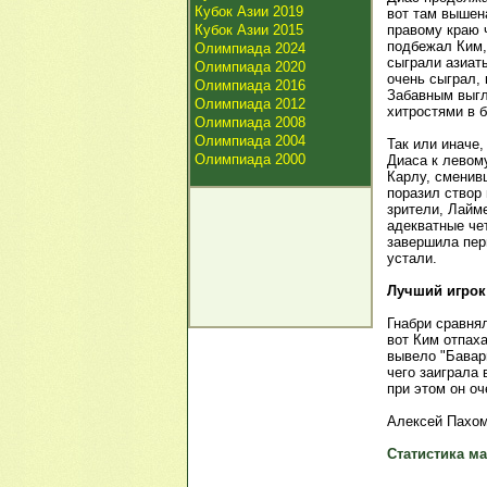
Кубок Азии 2019
вот там вышен
Кубок Азии 2015
правому краю 
подбежал Ким,
Олимпиада 2024
сыграли азиаты
Олимпиада 2020
очень сыграл,
Олимпиада 2016
Забавным выгл
Олимпиада 2012
хитростями в 
Олимпиада 2008
Олимпиада 2004
Так или иначе,
Олимпиада 2000
Диаса к левом
Карлу, сменив
поразил створ
зрители, Лайм
адекватные че
завершила перв
устали.
Лучший игрок
Гнабри сравнял
вот Ким отпаха
вывело "Бавар
чего заиграла
при этом он оч
Алексей Пахом
Статистика ма