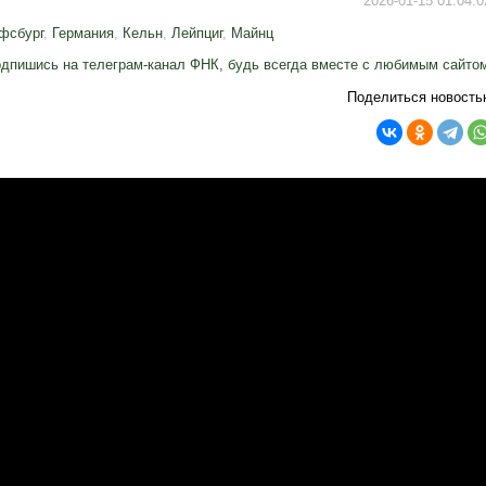
2026-01-15 01:04:0
фсбург
,
Германия
,
Кельн
,
Лейпциг
,
Майнц
дпишись на телеграм-канал ФНК, будь всегда вместе с любимым сайто
Поделиться новость