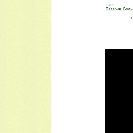
Теги:
Бавария
,
Воль
По