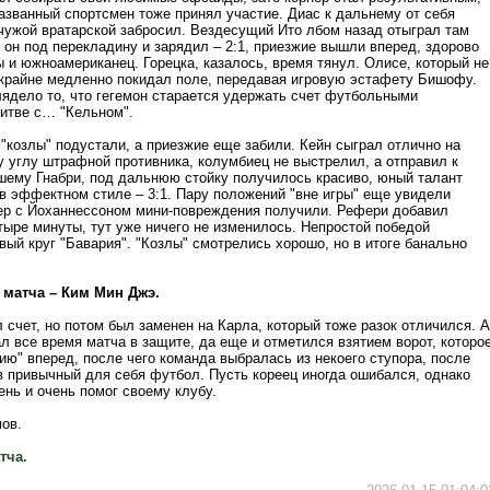
азванный спортсмен тоже принял участие. Диас к дальнему от себя
чужой вратарской забросил. Вездесущий Ито лбом назад отыграл там
 он под перекладину и зарядил – 2:1, приезжие вышли вперед, здорово
 и южноамериканец. Горецка, казалось, время тянул. Олисе, который не
 крайне медленно покидал поле, передавая игровую эстафету Бишофу.
ядело то, что гегемон старается удержать счет футбольными
битве с… "Кельном".
 "козлы" подустали, а приезжие еще забили. Кейн сыграл отлично на
у углу штрафной противника, колумбиец не выстрелил, а отправил к
шему Гнабри, под дальнюю стойку получилось красиво, юный талант
 в эффектном стиле – 3:1. Пару положений "вне игры" еще увидели
ер с Йоханнессоном мини-повреждения получили. Рефери добавил
тыре минуты, тут уже ничего не изменилось. Непростой победой
ый круг "Бавария". "Козлы" смотрелись хорошо, но в итоге банально
 матча – Ким Мин Джэ.
 счет, но потом был заменен на Карла, который тоже разок отличился. А
л все время матча в защите, да еще и отметился взятием ворот, которо
ию" вперед, после чего команда выбралась из некоего ступора, после
 в привычный для себя футбол. Пусть кореец иногда ошибался, однако
ень и очень помог своему клубу.
ов.
тча.