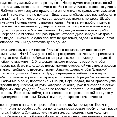
надцати в дальний угол ворот, однако Нойер сумел парировать ногой.
то старалась ответить, но ничего особо не получилось, разве что Диас в
 Лаймер потом нарушил правила на оппоненте, пострадавшим оказался
ери Иттрих желтую не показал. Диас в дальнейшем еще раз забрался в
 игры", а Ито от левого угла вратарской выстрелил, но здесь Швабе
н не хуже Нойера может отражать удары. Кейн затем пробил прямо в
Олисе не смог нормально довершить начатое. Харри потом еще и ногу
 сумел продолжить бой англичанин. Под левую штангу потом пробил
ь перевел на угловой, при розыгрыше которого Диас зарядил метров с
в никуда. Пьюзи еще едва проблем не доставил, отдал на Швабе, а тот
агировал, так бы до автогола дело дошло.
тобы забивать в свои ворота, "Кельн" по нормальным спортивным
зил чужие. На 41-й минуте Гнабри прострелил так, что мяч прилетел к
е подхватил Майна, побежал он вперед, после чего зарядил в правый
Нойер не выручил – 1:0, андердог вышел вперед. Времени, чтобы
 перерыва, было мало. Диас потом момент очередной упустил, а рефери
ь минут добавил к первому тайму. Видимо, хотел, чтобы "Бавария"
. Так и получилось. Сначала Лунд повреждение небольшое получил,
обил по чужим воротам, но вратарь справился, Горецка "ножницами" не
 напомнил о себе, прострелил к Гнабри, Серж падал, но от правого угла
трелил над кипером, от руки которого "снаряд" уже и оказался в сетке –
айдов мы еще увидели, Лаймер по голове схлопотал, но взятий ворот
оялось. Во втором тайме, как казалось со стороны, легкой прогулки у
редвиделось, все-таки "Кельн" выглядело крепко этим вечером.
е получил в начале второго тайма, но не выбыл из строя. Все чаще
яч, что им не особо свойственно, а Каминьски решил пробить под праву
, спас Нойер, а Озкаджар уже не догнал, за пределы поля ушел мяч.
л собирать свои любимые офсайды, зато корнер стал результативным,