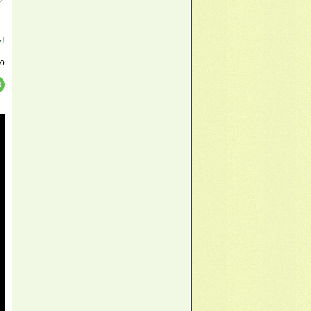
2
м!
ю