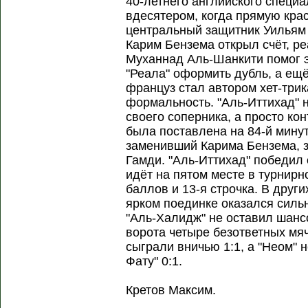
40-летнего английского специ
вдесятером, когда прямую кра
центральный защитник Уильям 
Карим Бензема открыл счёт, р
Муханнад Аль-Шанкити помог 
"Реала" оформить дубль, а ещ
француз стал автором хет-трик
формальность. "Аль-Иттихад" 
своего соперника, а просто ко
была поставлена на 84-й мину
заменивший Карима Бензема, з
Гамди. "Аль-Иттихад" победил 
идёт на пятом месте в турнирн
баллов и 13-я строчка. В други
ярком поединке оказался сильн
"Аль-Халидж" не оставил шансо
ворота четыре безответных мяч
сыграли вничью 1:1, а "Неом" 
Фату" 0:1.
Кретов Максим.