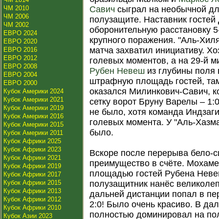
ЧМ 2010
Савич
сыграл на необычной дл
ЧМ 2006
полузащите. Наставник гостей
ЧМ 2002
оборонительную расстановку 5-
ЕВРО 2024
крупного поражения. "Аль-Хил
ЕВРО 2020
матча захватил инициативу. Хо
ЕВРО 2016
ЕВРО 2012
голевых моментов, а на 29-й м
ЕВРО 2008
Рубен Невеш
из глубины поля
ЕВРО 2004
штрафную площадь гостей, та
ЕВРО 2000
оказался Милинкович-Савич, к
Кубок Америки 2024
Кубок Америки 2021
сетку ворот Бруну Варелы – 1:
Кубок Америки 2019
не было, хотя команда Индзаг
Кубок Америки 2016
голевых момента. У "Аль-Хазм
Кубок Америки 2015
было.
Кубок Америки 2011
Кубок Африки 2025
Кубок Африки 2023
Вскоре после перерыва бело-с
Кубок Африки 2021
преимущество в счёте. Мохам
Кубок Африки 2019
площадью гостей Рубена Невеш
Кубок Африки 2017
Кубок Африки 2015
полузащитник нанёс великолеп
Кубок Африки 2013
дальней дистанции попал в пер
Кубок Африки 2012
2:0! Было очень красиво. В д
Кубок Африки 2010
полностью доминировал на пол
Кубок Азии 2023