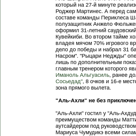
который на 27-й минуте реал
Роджер Мартинес. А перед са
составе команды Периклеса Ш
полузащитник Анжело Фюльжен
оформил 31-летний саудовски
Кувейкиби. Во втором тайме хо
владея мячом 70% игрового вр
дело до победы и набрал 31 ба
Насром". "Рыцари Неджды" оп
лишь по дополнительным показ
главным тренером которого яв
Иманоль Альгуасиль
, ранее д
Сосьедад"
, 8 очков и 16-е мес
зона прямого вылета.
"Аль-Ахли" не без приключе
"Аль-Ахли" гостил у "Аль-Ахду
преимуществом команды Матти
аутсайдером под руководство
Мариуса Чумудикэ всеми силам