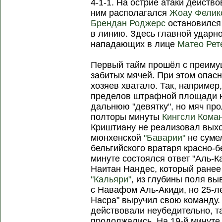
4-1-1. На острие атаки действ
ним располагался
Жоау Фелик
Брендан Роджерс
остановился 
в линию. Здесь главной ударн
нападающих в лице
Матео Рет
Первый тайм прошёл с преимущ
забитых мячей. При этом опас
хозяев хватало. Так, например,
пределов штрафной площади н
дальнюю "девятку", но мяч про
полторы минуты
Кингсли Кома
Криштиану не реализовал выхо
мюнхенской
"Баварии"
не суме
бельгийского вратаря красно-б
минуте состоялся ответ "Аль-К
Наитан Нандес, который ранее
"Кальяри"
, из глубины поля вы
с Навафом Аль-Акиди, но 25-ле
Насра" выручил свою команду.
действовали неубедительно, т
продолжались. На 19-й минуте