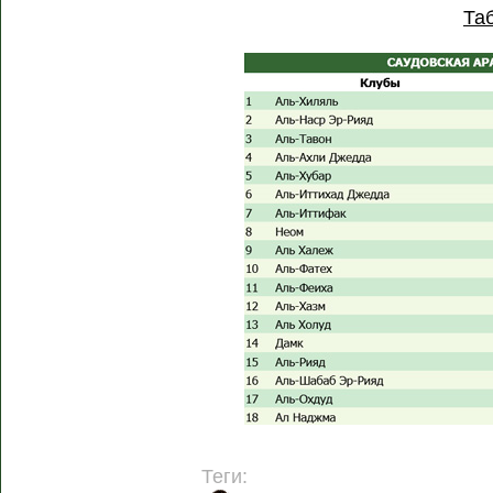
Та
Теги: