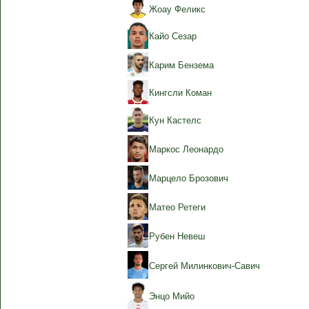
Жоау Феликс
Кайо Сезар
Карим Бензема
Кингсли Коман
Кун Кастелс
Маркос Леонардо
Марцело Брозович
Матео Ретеги
Рубен Невеш
Сергей Милинкович-Савич
Энцо Мийо