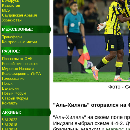
Беларусь
Казахстан
MLS
Саудовская Аравия
Узбекистан
МЕЖСЕЗОНЬЕ:
Трансферы
Контрольные матчи
РАЗНОЕ:
Прогнозы от ФНК
Российские новости
Мировые Новости
Коэффициенты УЕФА
Голосование
Поиск
Фото - G
Вакансии
Новый Форум
Старый Форум
Контакты
"Аль-Хиляль" оторвался на 4
АРХИВЫ:
"Аль-Хиляль" на своём поле п
ЧМ 2022
Индзаги выбрал схеме 4-4-2. 
ЧМ 2018
бразильцы Малком и
Маркос Л
ЧМ 2014