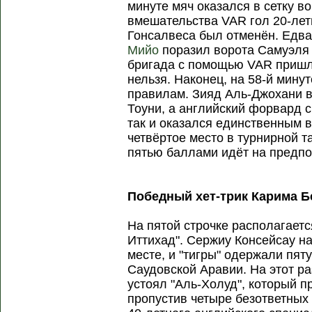
минуте мяч оказался в сетку во
вмешательства VAR гол 20-лет
Гонсалвеса был отменён. Едва
Мийо
поразил ворота Самуэля 
бригада с помощью VAR пришла
нельзя. Наконец, на 58-й мину
правилам. Зияд Аль-Джохани 
Тоуни, а английский форвард с
так и оказался единственным в 
четвёртое место в турнирной та
пятью баллами идёт на предпо
Победный хет-трик Карима Б
На пятой строчке располагает
Иттихад". Сержиу Консейсау н
месте, и "тигры" одержали пя
Саудовской Аравии. На этот ра
устоял "Аль-Холуд", который п
пропустив четыре безответных 