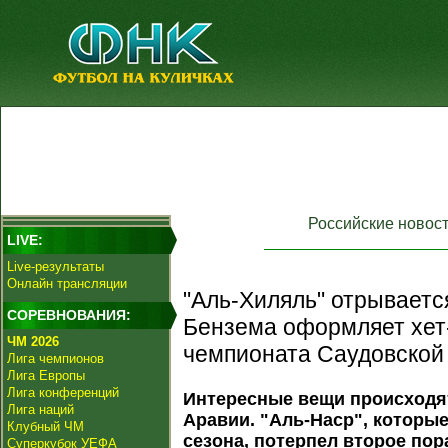
Российские новос
LIVE:
Live-результаты
Онлайн трансляции
"Аль-Хиляль" отрывается
СОРЕВНОВАНИЯ:
Бензема оформляет хет-
ЧМ 2026
чемпионата Саудовской
Лига чемпионов
Лига Европы
Лига конференций
Интересные вещи происходя
Лига наций
Аравии. "Аль-Наср", которы
Клубный ЧМ
сезона, потерпел второе по
Суперкубок УЕФА