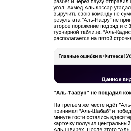
разбег и через паузу отправил
угол. Ахмед Аль-Кассар угадал
выручить свою команду не сум
результата "Аль-Насру" не пр
второе поражение подряд и с 3
турнирной таблице. "Аль-Кадис
располагается на пятой строчк
РЕКЛАМА
РЕКЛАМА
РЕКЛАМА
85.8 тыс. просмотров
"Аль-Таавун" не пощадил к
На третьем же месте идёт "Аль
принимал "Аль-Шабаб" и победи
минуте гости остались вдесят
карточку получил центральны
Аль-Швирех. После этого "Аль-