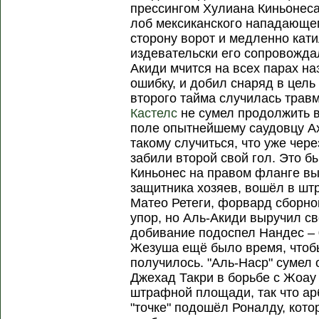
прессингом Хулиана Киньонеса
лоб мексиканского нападающег
сторону ворот и медленно кати
издевательски его сопровождал
Акиди мчится на всех парах на
ошибку, и добил снаряд в цель 
второго тайма случилась трав
Кастелс
не сумел продолжить в
поле опытнейшему саудовцу Ах
такому случиться, что уже чере
забили второй свой гол. Это б
Киньонес на правом фланге вы
защитника хозяев, вошёл в шт
Матео Ретеги, форвард сборно
упор, но Аль-Акиди выручил с
добивание подоспел Нандес – 
Жезуша ещё было время, чтобы
получилось. "Аль-Наср" сумел 
Джехад Такри в борьбе с Жоау
штрафной площади, так что ар
"точке" подошёл Роналду, кот