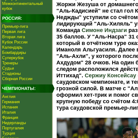
Межконтинентальный
Жоржи Жезуша от домашнего
кубок
"Аль-Кадисией" не стал гол
Неджды" уступили со счётом 
РОССИЯ:
лидирующий "Аль-Хиляль" уш
Премьер-лига
Команда
Симоне Индзаги
раз
Первая лига
35 баллов. У "Аль-Насра" 31 
Вторая лига
Кубок России
который в отчётном туре ок
Календарь
Иманоля Альгуасиля. Далее 
Бомбардиры
"Аль-Ахли", у которого посл
Суперкубок
Ахдудом" 28 очков. На один 
Тренеры
Судьи
следом расположился дейст
Стадионы
Иттихад".
Сержиу Консейсау
Сборная России
саудовском чемпионате, и т
грозной силой. В матче с "
ЧЕМПИОНАТЫ:
оформил хет-трик и помог с
Англия
крупную победу со счётом 4:
Германия
Испания
тура саудовской премьер-лиг
Италия
Франция
Нидерланды
Португалия
Турция