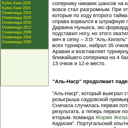
сопернику никаких шансов на к
Кубок Азии 2019
Кубок Азии 2015
вовсе стал разгромным. При э
Олимпиада 2024
которые по ходу второго тайм
Олимпиада 2020
справа ворвался в штрафную г
Олимпиада 2016
Дарвина Нуньеса, экс-форвар
Олимпиада 2012
Олимпиада 2008
подставил ногу, но этого хвати
Олимпиада 2004
мяч в сетку – 3:0! "Аль-Хилял
Олимпиада 2000
всех турнирах, набрал 35 очко
Аравии и возглавляет турнирн
ближайшего соперника на 4 ба
13 очков и 12-е место.
"Аль-Наср" продолжает паде
"Аль-Наср", который выиграл 
розыгрыша саудовской премье
Сначала случилась первая пот
результата, а теперь первое п
вторым. Команда
Жорже Жезу
Кадисии". Португальский опыт