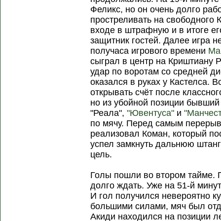
Феликс, но он очень долго раб
простреливать на свободного 
входе в штрафную и в итоге ег
защитник гостей. Далее игра н
получаса игрового времени
Ма
сыграл в центр на Криштиану 
удар по воротам со средней ди
оказался в руках у Кастелса. В
открывать счёт после классног
но из убойной позиции бывши
"Реала",
"Ювентуса"
и
"Манчес
по мячу. Перед самым переры
реализовал Коман, который по
успел замкнуть дальнюю штангу
цель.
Голы пошли во втором тайме. 
долго ждать. Уже на 51-й мину
И гол получился невероятно к
большими силами, мяч был отд
Акиди находился на позиции л