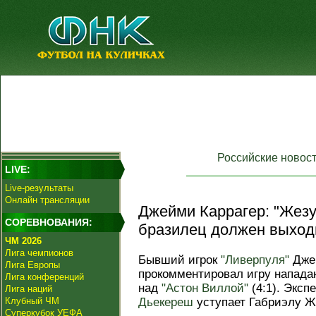
Российские новос
LIVE:
Live-результаты
Онлайн трансляции
Джейми Каррагер: "Жез
СОРЕВНОВАНИЯ:
бразилец должен выходи
ЧМ 2026
Лига чемпионов
Бывший игрок
"Ливерпуля"
Джей
Лига Европы
прокомментировал игру напада
Лига конференций
над
"Астон Виллой"
(4:1). Эксп
Лига наций
Клубный ЧМ
Дьекереш
уступает Габриэлу Ж
Суперкубок УЕФА