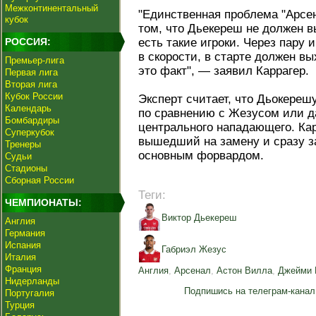
Межконтинентальный
"Единственная проблема "Арсен
кубок
том, что Дьекереш не должен вы
РОССИЯ:
есть такие игроки. Через пару 
в скорости, в старте должен в
Премьер-лига
это факт", — заявил Каррагер.
Первая лига
Вторая лига
Кубок России
Эксперт считает, что Дьокерешу
Календарь
по сравнению с Жезусом или д
Бомбардиры
центрального нападающего. Кар
Суперкубок
вышедший на замену и сразу з
Тренеры
основным форвардом.
Судьи
Стадионы
Сборная России
Теги:
ЧЕМПИОНАТЫ:
Виктор Дьекереш
Англия
Германия
Испания
Габриэл Жезус
Италия
Франция
Англия
,
Арсенал
,
Астон Вилла
,
Джейми 
Нидерланды
Подпишись на телеграм-канал
Португалия
Турция