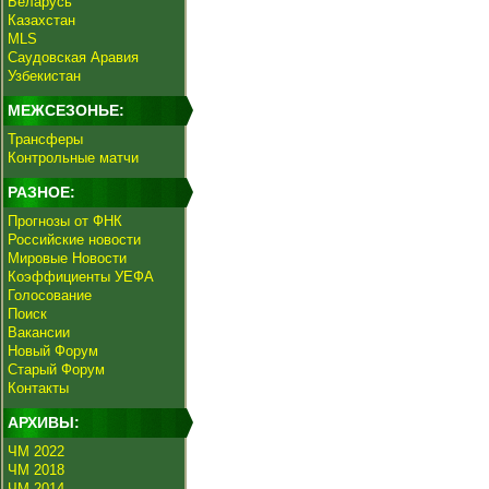
Беларусь
Казахстан
MLS
Саудовская Аравия
Узбекистан
МЕЖСЕЗОНЬЕ:
Трансферы
Контрольные матчи
РАЗНОЕ:
Прогнозы от ФНК
Российские новости
Мировые Новости
Коэффициенты УЕФА
Голосование
Поиск
Вакансии
Новый Форум
Старый Форум
Контакты
АРХИВЫ:
ЧМ 2022
ЧМ 2018
ЧМ 2014