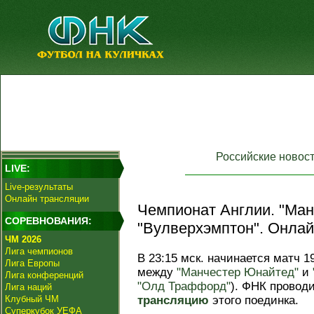
Российские новос
LIVE:
Live-результаты
Онлайн трансляции
Чемпионат Англии. "Ман
СОРЕВНОВАНИЯ:
"Вулверхэмптон". Онлай
ЧМ 2026
Лига чемпионов
В 23:15 мск. начинается матч 1
Лига Европы
между
"Манчестер Юнайтед"
и
Лига конференций
"Олд Траффорд"
). ФНК провод
Лига наций
Клубный ЧМ
трансляцию
этого поединка.
Суперкубок УЕФА