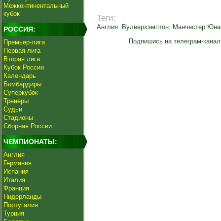
Межконтинентальный
кубок
Теги:
Англия
,
Вулверхэмптон
,
Манчестер Юна
РОССИЯ:
Подпишись на телеграм-канал
Премьер-лига
Первая лига
Вторая лига
Кубок России
Календарь
Бомбардиры
Суперкубок
Тренеры
Судьи
Стадионы
Сборная России
ЧЕМПИОНАТЫ:
Англия
Германия
Испания
Италия
Франция
Нидерланды
Португалия
Турция