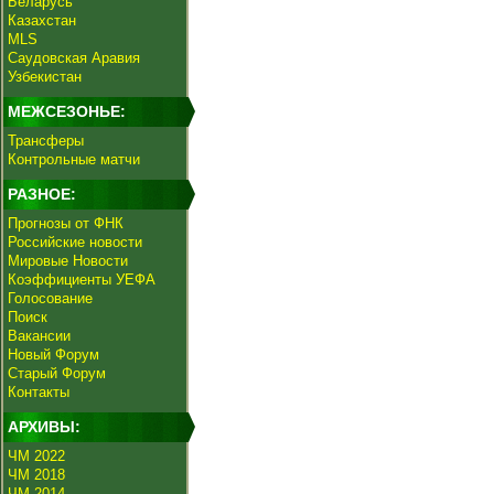
Беларусь
Казахстан
MLS
Саудовская Аравия
Узбекистан
МЕЖСЕЗОНЬЕ:
Трансферы
Контрольные матчи
РАЗНОЕ:
Прогнозы от ФНК
Российские новости
Мировые Новости
Коэффициенты УЕФА
Голосование
Поиск
Вакансии
Новый Форум
Старый Форум
Контакты
АРХИВЫ:
ЧМ 2022
ЧМ 2018
ЧМ 2014