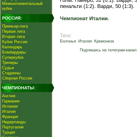
Голы: Пайеро, 31 (0:1). Варди, 
Межконтинентальный
пенальти (1:2). Варди, 50 (1:3).
кубок
РОССИЯ:
Чемпионат Италии
.
Премьер-лига
Первая лига
Теги:
Вторая лига
Болонья
,
Италия
,
Кремонезе
Кубок России
Календарь
Подпишись на телеграм-канал
Бомбардиры
Суперкубок
Тренеры
Судьи
Стадионы
Сборная России
ЧЕМПИОНАТЫ:
Англия
Германия
Испания
Италия
Франция
Нидерланды
Португалия
Турция