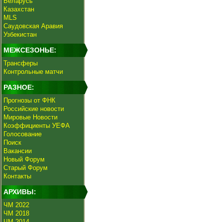
Беларусь
Казахстан
MLS
Саудовская Аравия
Узбекистан
МЕЖСЕЗОНЬЕ:
Трансферы
Контрольные матчи
РАЗНОЕ:
Прогнозы от ФНК
Российские новости
Мировые Новости
Коэффициенты УЕФА
Голосование
Поиск
Вакансии
Новый Форум
Старый Форум
Контакты
АРХИВЫ:
ЧМ 2022
ЧМ 2018
ЧМ 2014