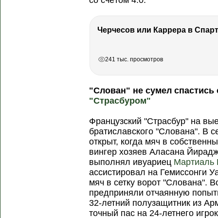
со счётом 4:0.
Черчесов или Каррера в Спарт
РЕКЛАМА
РЕКЛАМА
РЕКЛАМА
241 тыс. просмотров
"Слован" не сумел спастись 
"Страсбуром"
Французский "Страсбур" на вы
братиславского "Слована". В с
открыт, когда мяч в собственн
вингер хозяев Аласана Йирадж
выполнял ивуариец
Мартиаль 
ассистировал на Гемиссонги Уа
мяч в сетку ворот "Слована". 
предприняли отчаянную попытк
32-летний полузащитник из А
точный пас на 24-летнего игро