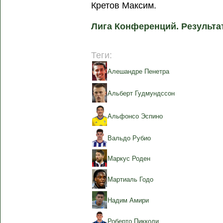
Кретов Максим.
Лига Конференций. Результат
Теги:
Алешандре Пенетра
Альберт Гудмундссон
Альфонсо Эспино
Вальдо Рубио
Маркус Роден
Мартиаль Годо
Надим Амири
Роберто Пикколи