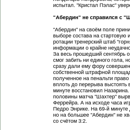
испытал. "Кристал Пэлас" увер
"Абердин" не справился с "
"Абердин" на своём поле прин
выборе состава на стартовую и
ротации тренерский штаб "горн
информации о крайне неудачно
За весь прошедший сентябрь 
смог забить ни единого гола, 
сразу дали ему фору соверше
собственной штрафной площад
полученное на пенальти право 
вплоть до перерыва выстоять в
минуте восстановил Назарина.
половины матча "Шахтер" вырв
Феррейра. А на исходе часа иг
Педро Энрике. На 69-й минуте 
но на большее "Абердин" не х
со счётом 3:2.