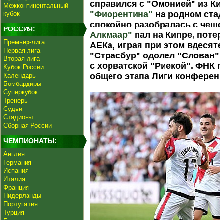
справился с "Омонией" из К
Межконтинентальный
"Фиорентина"
на родном ст
кубок
спокойно разобралась с чеш
РОССИЯ:
Алкмаар"
пал на Кипре, поте
Премьер-лига
АЕКа, играя при этом вдесят
Первая лига
"Страсбур" одолел "Слован"
Вторая лига
с хорватской "Риекой". ФНК 
Кубок России
общего этапа Лиги конферен
Календарь
Бомбардиры
Суперкубок
Тренеры
Судьи
Стадионы
Сборная России
ЧЕМПИОНАТЫ:
Англия
Германия
Испания
Италия
Франция
Нидерланды
Португалия
Турция