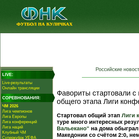
Российские новос
LIVE:
Live-результаты
Онлайн трансляции
Фавориты стартовали с п
СОРЕВНОВАНИЯ:
общего этапа Лиги конф
ЧМ 2026
Лига чемпионов
Стартовал общий этап
Лиги 
Лига Европы
туре много интересных резу
Лига конференций
Лига наций
Вальекано"
на дома обыграл
Клубный ЧМ
Македонии со счётом 2:0, н
Суперкубок УЕФА