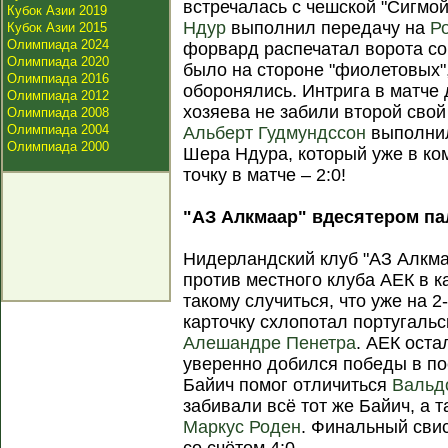
встречалась с чешской "Сигмой
Кубок Азии 2019
Ндур
выполнил передачу на
Р
Кубок Азии 2015
Олимпиада 2024
форвард распечатал ворота с
Олимпиада 2020
было на стороне "фиолетовых",
Олимпиада 2016
оборонялись. Интрига в матче 
Олимпиада 2012
хозяева не забили второй сво
Олимпиада 2008
Олимпиада 2004
Альберт Гудмундссон
выполнил
Олимпиада 2000
Шера Ндура, который уже в к
точку в матче – 2:0!
"АЗ Алкмаар" вдесятером па
Нидерландский клуб "АЗ Алкма
против местного клуба АЕК в к
такому случиться, что уже на 
карточку схлопотал португаль
Алешандре Пенетра
. АЕК оста
уверенно добился победы в по
Байич помог отличиться
Вальд
забивали всё тот же Байич, а 
Маркус Роден
. Финальный сви