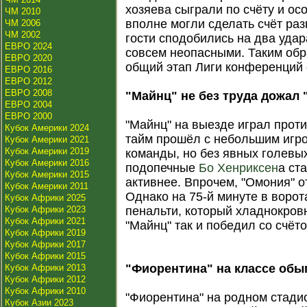
хозяева сыграли по счёту и осо
ЧМ 2010
вполне могли сделать счёт ра
ЧМ 2006
ЧМ 2002
гости сподобились на два удар
ЕВРО 2024
совсем неопасными. Таким обр
ЕВРО 2020
общий этап Лиги конференций 
ЕВРО 2016
ЕВРО 2012
ЕВРО 2008
"Майнц" не без труда дожал
ЕВРО 2004
ЕВРО 2000
"Майнц" на выезде играл прот
Кубок Америки 2024
тайм прошёл с небольшим игр
Кубок Америки 2021
Кубок Америки 2019
команды, но без явных голевы
Кубок Америки 2016
подопечные
Бо Хенриксен
а ст
Кубок Америки 2015
активнее. Впрочем, "Омония" 
Кубок Америки 2011
Однако на 75-й минуте в ворот
Кубок Африки 2025
Кубок Африки 2023
пенальти, который хладнокро
Кубок Африки 2021
"Майнц" так и победил со счёто
Кубок Африки 2019
Кубок Африки 2017
Кубок Африки 2015
"Фиорентина" на классе обы
Кубок Африки 2013
Кубок Африки 2012
Кубок Африки 2010
"Фиорентина" на родном стади
Кубок Азии 2023