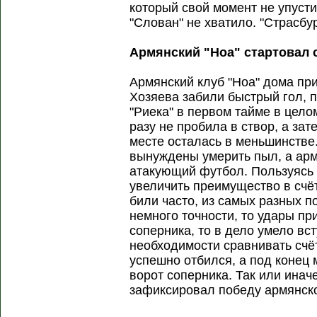
который свой момент не упуст
"Слован" не хватило. "Страсбу
Армянский "Ноа" стартовал 
Армянский клуб "Ноа" дома пр
Хозяева забили быстрый гол, п
"Риека" в первом тайме в цел
разу не пробила в створ, а зат
месте осталась в меньшинстве
вынуждены умерить пыл, а арм
атакующий футбол. Пользуясь 
увеличить преимущество в счё
били часто, из самых разных п
немного точности, то удары п
соперника, то в дело умело вст
необходимости сравнивать счёт
успешно отбился, а под конец 
ворот соперника. Так или инач
зафиксировал победу армянског