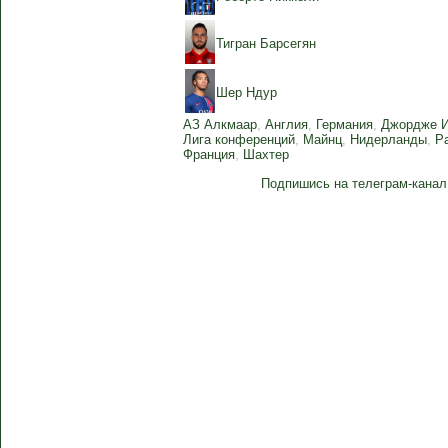
Тигран Барсегян
Шер Ндур
АЗ Алкмаар
,
Англия
,
Германия
,
Джордже И
Лига конференций
,
Майнц
,
Нидерланды
,
Р
Франция
,
Шахтер
Подпишись на телеграм-канал