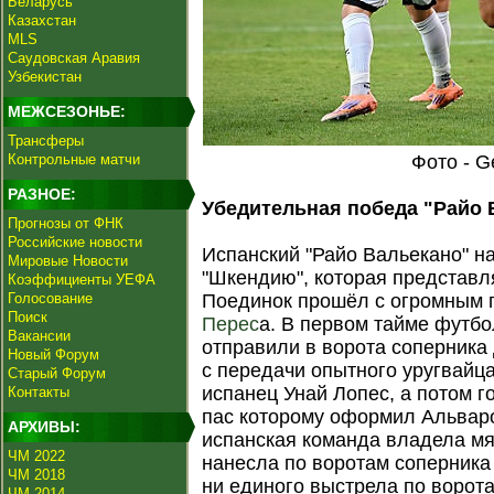
Беларусь
Казахстан
MLS
Саудовская Аравия
Узбекистан
МЕЖСЕЗОНЬЕ:
Трансферы
Контрольные матчи
Фото - G
РАЗНОЕ:
Убедительная победа "Райо 
Прогнозы от ФНК
Российские новости
Испанский "Райо Вальекано" н
Мировые Новости
"Шкендию", которая представ
Коэффициенты УЕФА
Голосование
Поединок прошёл с огромным
Поиск
Перес
а. В первом тайме футбо
Вакансии
отправили в ворота соперника
Новый Форум
с передачи опытного уругвайц
Старый Форум
испанец Унай Лопес, а потом г
Контакты
пас которому оформил Альваро
АРХИВЫ:
испанская команда владела мя
ЧМ 2022
нанесла по воротам соперника
ЧМ 2018
ни единого выстрела по ворота
ЧМ 2014