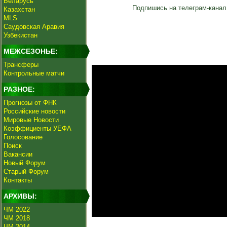
Беларусь
Подпишись на телеграм-канал
Казахстан
MLS
Саудовская Аравия
Узбекистан
МЕЖСЕЗОНЬЕ:
Трансферы
Контрольные матчи
РАЗНОЕ:
Прогнозы от ФНК
Российские новости
Мировые Новости
Коэффициенты УЕФА
Голосование
Поиск
Вакансии
Новый Форум
Старый Форум
Контакты
АРХИВЫ:
ЧМ 2022
ЧМ 2018
ЧМ 2014