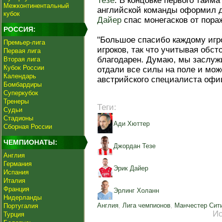
Тезе
. В концовке первого тай
Межконтинентальный
английской команды оформил д
кубок
Дайер
спас монегасков от пора
РОССИЯ:
"Большое спасибо каждому игро
Премьер-лига
игроков, так что учитывая обст
Первая лига
благодарен. Думаю, мы заслуж
Вторая лига
Кубок России
отдали все силы на поле и мож
Календарь
австрийского специалиста оф
Бомбардиры
Суперкубок
Тренеры
Теги:
Судьи
Стадионы
Ади Хюттер
Сборная России
ЧЕМПИОНАТЫ:
Джордан Тезе
Англия
Германия
Эрик Дайер
Испания
Италия
Франция
Эрлинг Холанн
Нидерланды
Англия
,
Лига чемпионов
,
Манчестер Сит
Португалия
Ис
Турция