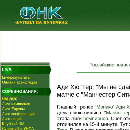
Российские новос
LIVE:
Live-результаты
Онлайн трансляции
Ади Хюттер: "Мы не сда
СОРЕВНОВАНИЯ:
матче с "Манчестер Сити
ЧМ 2026
Лига чемпионов
Главный тренер
"Монако"
Ади Х
Лига Европы
домашнюю ничью с
"Манчестер
Лига конференций
этапа
Лиги чемпионов
. Счёт о
Лига наций
Клубный ЧМ
отличился на 15-й минуте. Тут
Суперкубок УЕФА