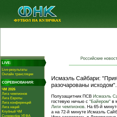
Российские новос
LIVE:
Live-результаты
Онлайн трансляции
Исмаэль Сайбари: "Прия
СОРЕВНОВАНИЯ:
разочарованы исходом".
ЧМ 2026
Лига чемпионов
Полузащитник ПСВ
Исмаэль С
Лига Европы
гостевую ничью с
"Байером"
в 
Лига конференций
Лиги чемпионов
. На 65-й мину
Лига наций
Клубный ЧМ
а на 72-й минуте Исмаэль Сайб
Суперкубок УЕФА