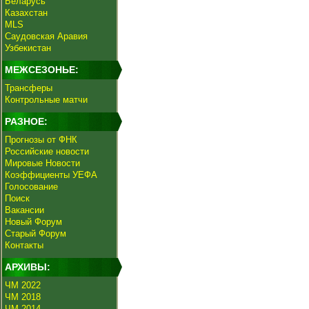
Беларусь
Казахстан
MLS
Саудовская Аравия
Узбекистан
МЕЖСЕЗОНЬЕ:
Трансферы
Контрольные матчи
РАЗНОЕ:
Прогнозы от ФНК
Российские новости
Мировые Новости
Коэффициенты УЕФА
Голосование
Поиск
Вакансии
Новый Форум
Старый Форум
Контакты
АРХИВЫ:
ЧМ 2022
ЧМ 2018
ЧМ 2014