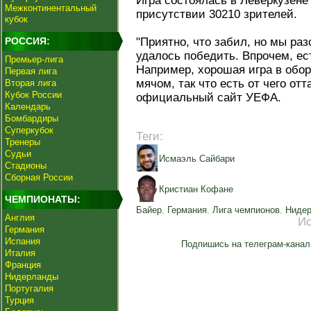
Игра состоялась в Леверкузене
Межконтинентальный
присутствии 30210 зрителей.
кубок
РОССИЯ:
"Приятно, что забил, но мы ра
удалось победить. Впрочем, е
Премьер-лига
Например, хорошая игра в обор
Первая лига
мячом, так что есть от чего от
Вторая лига
Кубок России
официальный сайт УЕФА.
Календарь
Бомбардиры
Суперкубок
Теги:
Тренеры
Судьи
Исмаэль Сайбари
Стадионы
Сборная России
Кристиан Кофане
ЧЕМПИОНАТЫ:
Байер
,
Германия
,
Лига чемпионов
,
Ниде
Англия
Ис
Германия
Испания
Подпишись на телеграм-канал
Италия
Франция
Нидерланды
Португалия
Турция