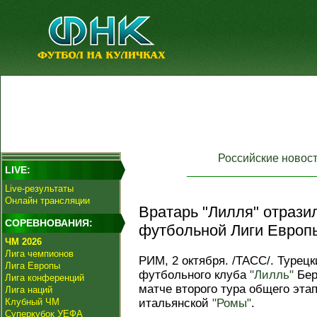
Российские новос
LIVE:
Live-результаты
Онлайн трансляции
Вратарь "Лилля" отразил
СОРЕВНОВАНИЯ:
футбольной Лиги Европ
ЧМ 2026
Лига чемпионов
РИМ, 2 октября. /ТАСС/. Турец
Лига Европы
футбольного клуба
"Лилль"
Бер
Лига конференций
матче второго тура общего эта
Лига наций
Клубный ЧМ
итальянской
"Ромы"
.
Суперкубок УЕФА