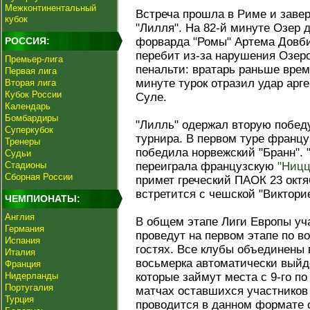
Межконтинентальный
Встреча прошла в Риме и завер
кубок
"Лилля". На 82-й минуте Озер 
РОССИЯ:
форварда "Ромы" Артема Довби
перебит из-за нарушения Озер
Премьер-лига
пенальти: вратарь раньше врем
Первая лига
минуте турок отразил удар арг
Вторая лига
Кубок России
Суле.
Календарь
Бомбардиры
"Лилль" одержал вторую побед
Суперкубок
турнира. В первом туре францу
Тренеры
победила норвежский "Бранн". 
Судьи
Стадионы
переиграла французскую
"Ницц
Сборная России
примет греческий ПАОК 23 октя
встретится с чешской "Виктори
ЧЕМПИОНАТЫ:
Англия
В общем этапе Лиги Европы уч
Германия
проведут на первом этапе по в
Испания
гостях. Все клубы объединены 
Италия
восьмерка автоматически выйде
Франция
Нидерланды
которые займут места с 9-го по
Португалия
матчах оставшихся участнико
Турция
проводится в данном формате 