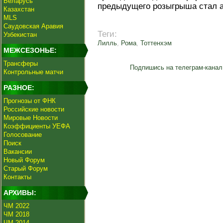
Беларусь
предыдущего розыгрыша стал 
Казахстан
MLS
Саудовская Аравия
Теги:
Узбекистан
Лилль
,
Рома
,
Тоттенхэм
МЕЖСЕЗОНЬЕ:
Трансферы
Подпишись на телеграм-канал
Контрольные матчи
РАЗНОЕ:
Прогнозы от ФНК
Российские новости
Мировые Новости
Коэффициенты УЕФА
Голосование
Поиск
Вакансии
Новый Форум
Старый Форум
Контакты
АРХИВЫ:
ЧМ 2022
ЧМ 2018
ЧМ 2014